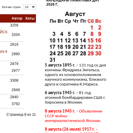
КАЛЕНДАРЬ ПАМЯТНЫХ ДАТ
2026 Г.
Кол-во строк:
Автор
Хиты
3256
ОЙСК
3204
2819
ра в
2890
2879
5 августа 1895 г.
– 131 год со дня
кончины Фридриха Энгельса,
2977
одного из основоположников
научного коммунизма, близкого
3308
друга и соратника К.Маркса.
2949
6 августа 1945 г.
– 81 год
2840
атомной бомбардировки США г.
Хиросима в Японии.
3792
8 августа 1945 г.
– Объявление
Страница 8 из 11
СССР войны
империалистической Японии.
8 августа (26 июля) 1917 г.
–