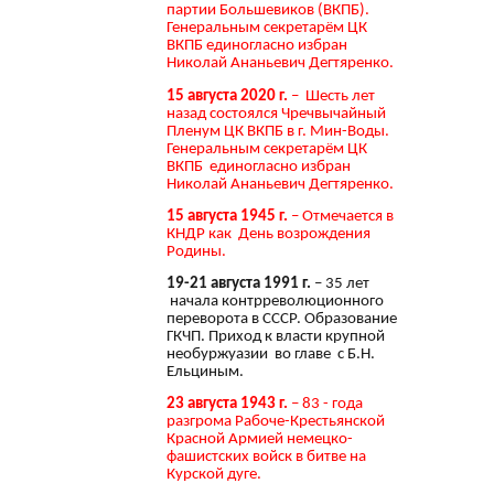
партии Большевиков (ВКПБ).
Генеральным секретарём ЦК
ВКПБ единогласно избран
Николай Ананьевич Дегтяренко.
15 августа 2020 г.
– Шесть лет
назад состоялся Чречвычайный
Пленум ЦК ВКПБ в г. Мин-Воды.
Генеральным секретарём ЦК
ВКПБ единогласно избран
Николай Ананьевич Дегтяренко.
15 августа 1945 г.
– Отмечается в
КНДР как День возрождения
Родины.
19-21 августа 1991 г.
– 35 лет
начала контрреволюционного
переворота в СССР. Образование
ГКЧП. Приход к власти крупной
необуржуазии во главе с Б.Н.
Ельциным.
23 августа 1943 г.
– 83 - года
разгрома Рабоче-Крестьянской
Красной Армией немецко-
фашистских войск в битве на
Курской дуге.