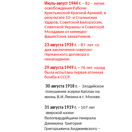
Июль-август 1944 г.
– 82 – летие
освобождения Рабоче-
Крестьянской Красной Армией, в
результате 10- и Сталинских
Ударов, Советской Белоруссии,
Советской Украины и Советской
Молдавии от немецко-
фашистских захватчиков.
23 августа 1939 г.
– 87 лет со
дня заключения советско-
германского договора о
ненападении.
29 августа 1949 г. –
76 лет назад
была испытана первая атомная
бомба в СССР.
30 августа 1918 г.
- Злодейское
покушение эсерки Каплан на
жизнь В.И.Ленина в г. Москве.
31 августа 1919 г.
– 107 лет
зверской казни
белогвардейцами генерала
Деникина Григория
Григорьевича Анджиевского –