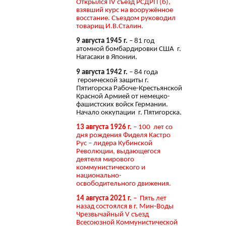
Открылся IV съезд РСДРП (б),
взявший курс на вооружённое
восстание. Съездом руководил
товарищ И.В.Сталин.
9 августа 1945 г.
– 81 год
атомной бомбардировки США г.
Нагасаки в Японии.
9 августа 1942 г.
– 84 года
героической защиты г.
Пятигорска Рабоче-Крестьянской
Красной Армией от немецко-
фашистских войск Германии.
Начало оккупации г. Пятигорска.
13 августа 1926 г.
– 100 лет со
дня рождения Фиделя Кастро
Рус – лидера Кубинской
Революции, выдающегося
деятеля мирового
коммунистического и
национально-
освободительного движения.
14 августа 2021 г.
– Пять лет
назад состоялся в г. Мин-Воды
Чрезвычайный V съезд
Всесоюзной Коммунистической