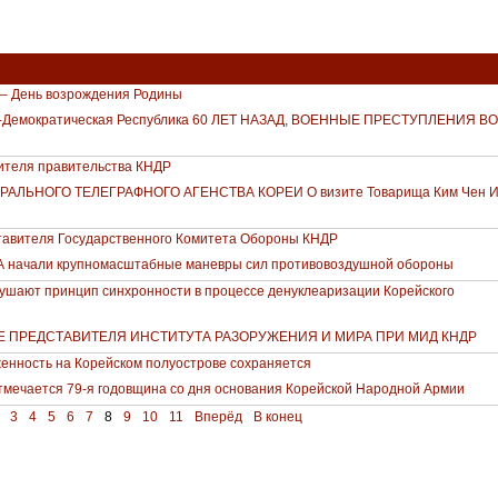
а – День возрождения Родины
о-Демократическая Республика 60 ЛЕТ НАЗАД, ВОЕННЫЕ ПРЕСТУПЛЕНИЯ В
ителя правительства КНДР
ЛЬНОГО ТЕЛЕГРАФНОГО АГЕНСТВА КОРЕИ О визите Товарища Ким Чен И
авителя Государственного Комитета Обороны КНДР
 начали крупномасштабные маневры сил противовоздушной обороны
шают принцип синхронности в процессе денуклеаризации Корейского
 ПРЕДСТАВИТЕЛЯ ИНСТИТУТА РАЗОРУЖЕНИЯ И МИРА ПРИ МИД КНДР
нность на Корейском полуострове сохраняется
тмечается 79-я годовщина со дня основания Корейской Народной Армии
3
4
5
6
7
8
9
10
11
Вперёд
В конец