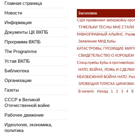
Главная страница
Новости
Заголовок
США применяют кибервойну про
Информация
ТУФЕЛЬКИ ТЕСНЫ МНЕ СТАЛИ. 
Документы ЦК ВКПБ
РАВНОПРАВНЫЙ АЛЬЯНС. Размы
Программа ВКПБ
Заявление МИД Кубы
КАТАСТРОФЫ, ГРОЗЯЩИЕ МИРУ. 
The Programme
СВИДЕТЕЛЬСТВО О ХОРОШЕМ П
Устав ВКПБ
Спецслужбы Кубы в противоборс
НАТО, ВОЙНА, ЛОЖЬ И СДЕЛКИ.
Библиотека
НЕИЗБЕЖНАЯ ВОЙНА НАТО. Разм
Организации
ЗЛОВЕЩАЯ ПЛЯСКА ЦИНИЗМА. Р
Газеты
В начало
Назад
1
2
3
4
5
СССР в Великой
Отечественной войне
Рабочее движение
Идеология, экономика,
политика