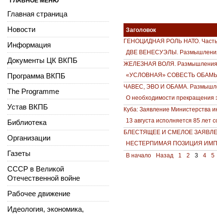
ГЛАВНОЕ МЕНЮ
Главная страница
Новости
Заголовок
ГЕНОЦИДНАЯ РОЛЬ НАТО. Часть 
Информация
ДВЕ ВЕНЕСУЭЛЫ. Размышления
Документы ЦК ВКПБ
ЖЕЛЕЗНАЯ ВОЛЯ. Размышления 
Программа ВКПБ
«УСЛОВНАЯ» СОВЕСТЬ ОБАМЫ. 
ЧАВЕС, ЭВО И ОБАМА. Размышле
The Programme
О необходимости прекращения э
Устав ВКПБ
Куба: Заявление Министерства и
13 августа исполняется 85 лет 
Библиотека
БЛЕСТЯЩЕЕ И СМЕЛОЕ ЗАЯВЛЕН
Организации
НЕСТЕРПИМАЯ ПОЗИЦИЯ ИМПЕР
Газеты
В начало
Назад
1
2
3
4
5
СССР в Великой
Отечественной войне
Рабочее движение
Идеология, экономика,