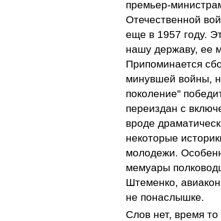
премьер-министрам
Отечественной вой
еще в 1957 году. Э
нашу державу, ее 
Припоминается сбо
минувшей войны, н
поколение" победи
переиздан с включ
вроде драматическо
некоторые истори
молодежи. Особенн
мемуары полководц
Штеменко, авиакон
не понаслышке.
Слов нет, время то