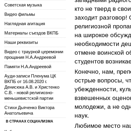
Советская музыка
кто не тверд в сво
Видео фильмы
заходит разговор!
Наглядная агитация
религиозной пропаг
Материалы съездов ВКПБ
на широкое обсужд
Наши реквизиты
необходимости дец
Видео с траурной церемонии
отмене воинской о
прощания Н.А.Андреевой
студентов возника
Памяти Н.А.Андреевой
Конечно, нам, пре
Ауди-записи Пленума ЦК
острые вопросы, чт
ВКПБ от 16.08.2020 г.
Денисюка А.В. и Христенко
убежденности, кул
С.В. - новой религиозно-
взвешенных оценок
меньшевистской партии
молодежи, а не од
Стихи Дьяченко Виктора
Анатольевича
наук.
В СТРАНАХ СОЦИАЛИЗМА
Любимое место наш