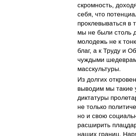
скромность, доход
себя, что потенци
проклевываться в т
мы не были столь 
молодежь не к тон
благ, а к Труду и 
чуждыми шедеврами
масскультуры.
Из долгих открове
выводим мы такие 
диктатуры пролета
не только политич
но и свою социаль
расширить плацдарм
наших границ. Нар