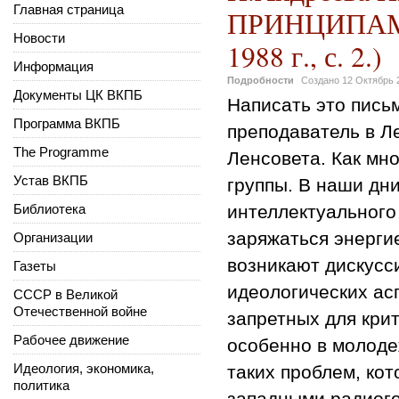
Главная страница
ПРИНЦИПАМИ 
Новости
1988 г., с. 2.)
Информация
Подробности
Создано
12 Октябрь 
Документы ЦК ВКПБ
Написать это пись
Программа ВКПБ
преподаватель в Л
The Programme
Ленсовета. Как мн
Устав ВКПБ
группы. В наши дн
Библиотека
интеллектуального
заряжаться энерги
Организации
возникают дискусси
Газеты
идеологических асп
СССР в Великой
Отечественной войне
запретных для кри
Рабочее движение
особенно в молоде
Идеология, экономика,
таких проблем, кот
политика
западными радиого