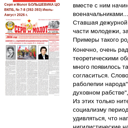
вместе с ним начин
Серп и Молот БОЛЬШЕВИКА ЦО
ВКПБ, № 7-8 (392-393) Июль-
военачальниками..
Август 2026 г.
Ставшая дежурной 
части молодежи, з
Примеры такого ро
Конечно, очень рад
теоретическими о
много появилось та
согласиться. Слов
раболепии народа"
духовном рабстве",
Из этих только нит
социализму период
удивляться, что на
нигилистические н