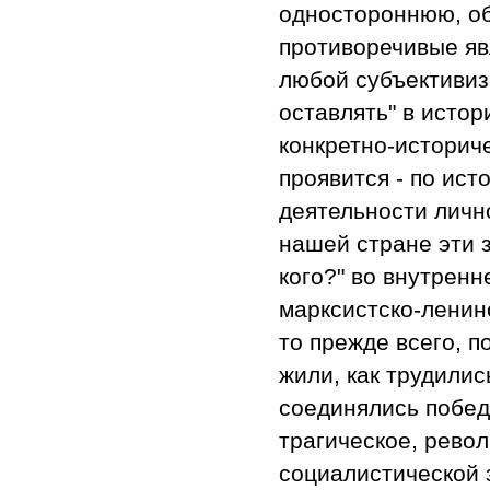
одностороннюю, о
противоречивые яв
любой субъективиз
оставлять" в истор
конкретно-историч
проявится - по ист
деятельности личн
нашей стране эти 
кого?" во внутрен
марксистско-ленин
то прежде всего, п
жили, как трудилис
соединялись побед
трагическое, рево
социалистической з