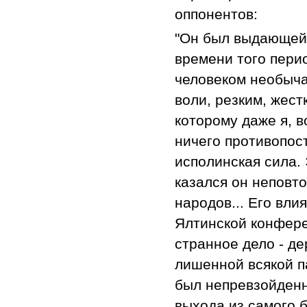
оппонентов:
"Он был выдающей
времени того перио
человеком необыча
воли, резким, жест
которому даже я, 
ничего противопост
исполинская сила. 
казался он неповт
народов... Его вли
Ялтинской конфере
странное дело - де
лишенной всякой п
был непревзойденн
выхода из самого б