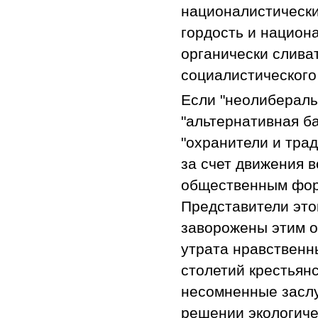
националистически
гордость и национ
органически слива
социалистического
Если "неолибералы
"альтернативная б
"охранители и тра
за счет движения в
общественным фор
Представители это
заворожены этим о
утрата нравственн
столетий крестьян
несомненные заслу
решении экологиче