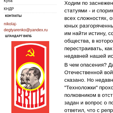
Куба
Ходим по заснеже
КНДР
статуями - и спор
КОНТАКТЫ
всех сложностях, 
nikolaj-
юных разгоряченны
degtyarenko@yandex.ru
им найти истину, 
ШТАНДАРТ ВКПБ
общества, в которо
перестраивать, ка
недавней нашей ис
В чем опасения? Да
Отечественной вой
сказано. Но недав
"Техноложки" прох
полковником в отс
задан и вопрос о п
ответил, что с реп