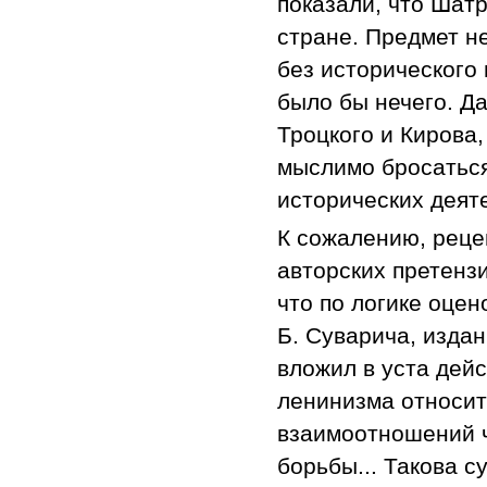
показали, что Шат
стране. Предмет не
без исторического 
было бы нечего. Д
Троцкого и Кирова,
мыслимо бросатьс
исторических деяте
К сожалению, рецен
авторских претенз
что по логике оцен
Б. Суварича, издан
вложил в уста дей
ленинизма относит
взаимоотношений ч
борьбы... Такова с