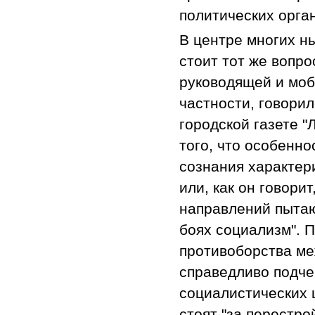
политических орга
В центре многих н
стоит тот же вопро
руководящей и моб
частности, говори
городской газете "
того, что особенн
сознания характер
или, как он говори
направлений пытаю
боях социализм". 
противоборства ме
справедливо подчер
социалистических ц
стоят "за перестрой