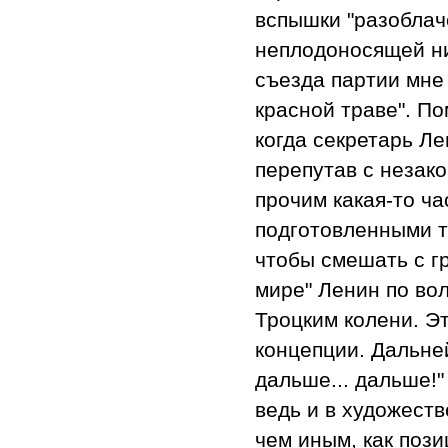
вспышки "разоблаче
неплодоносящей ни
съезда партии мне 
красной траве". П
когда секретарь Ле
перепутав с незак
прочим какая-то ч
подготовленными т
чтобы смешать с г
мире" Ленин по во
Троцким колени. Э
концепции. Дальне
дальше... дальше!"
ведь и в художест
чем иным, как пози