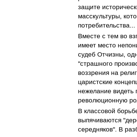
защите историческ
масскультуры, кот
потребительства...
Вместе с тем во вз
имеет место непон
судеб Отчизны, од
"страшного произв
воззрения на рели
царистские концеп
нежелание видеть 
революционную рол
В классовой борьб
выпячиваются "дер
середняков". В ра