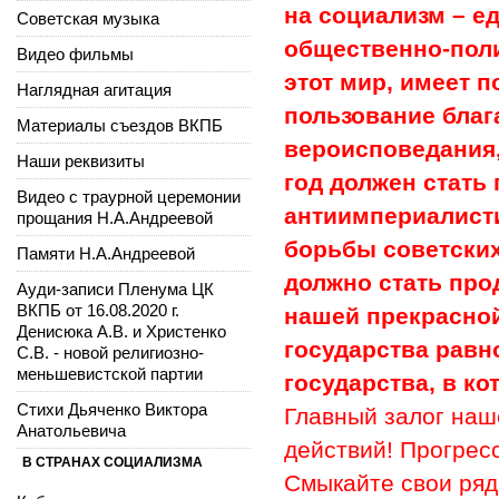
на социализм – е
Советская музыка
общественно-поли
Видео фильмы
этот мир, имеет п
Наглядная агитация
пользование благ
Материалы съездов ВКПБ
вероисповедания,
Наши реквизиты
год должен стать
Видео с траурной церемонии
антиимпериалист
прощания Н.А.Андреевой
борьбы советских
Памяти Н.А.Андреевой
должно стать про
Ауди-записи Пленума ЦК
ВКПБ от 16.08.2020 г.
нашей прекрасно
Денисюка А.В. и Христенко
государства равн
С.В. - новой религиозно-
меньшевистской партии
государства, в ко
Стихи Дьяченко Виктора
Главный залог наш
Анатольевича
действий! Прогрес
В СТРАНАХ СОЦИАЛИЗМА
Смыкайте свои ряд