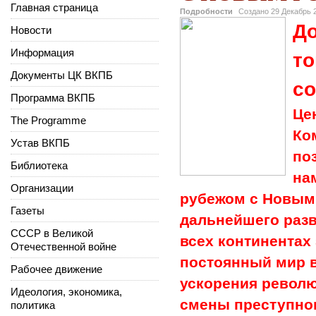
Главная страница
Подробности
Создано
29 Декабрь 
До
Новости
Информация
то
Документы ЦК ВКПБ
со
Программа ВКПБ
Це
The Programme
Ко
Устав ВКПБ
по
Библиотека
на
Организации
рубежом с Новым 
Газеты
дальнейшего раз
СССР в Великой
всех континентах
Отечественной войне
постоянный мир в
Рабочее движение
ускорения револ
Идеология, экономика,
смены преступно
политика