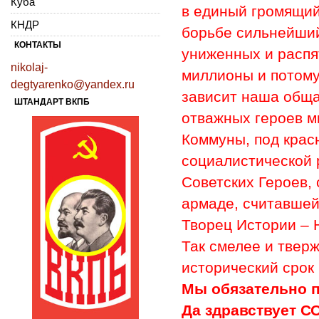
Куба
в единый громящий
КНДР
борьбе сильнейший
КОНТАКТЫ
униженных и расп
nikolaj-
миллионы и потому
degtyarenko@yandex.ru
зависит наша обща
ШТАНДАРТ ВКПБ
отважных героев м
Коммуны, под крас
социалистической 
Советских Героев,
армаде, считавшей
Творец Истории –
Так смелее и твер
исторический срок
Мы обязательно 
Да здравствует 