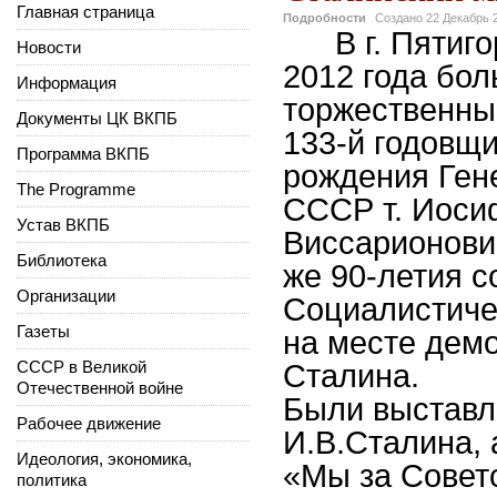
Главная страница
Подробности
Создано
22 Декабрь 
В г. Пятиг
Новости
2012 года бо
Информация
торжественный
Документы ЦК ВКПБ
133-й годовщ
Программа ВКПБ
рождения Ген
The Programme
СССР т. Иоси
Устав ВКПБ
Виссарионович
Библиотека
же 90-летия 
Организации
Социалистиче
Газеты
на месте демо
СССР в Великой
Сталина.
Отечественной войне
Были выставл
Рабочее движение
И.В.Сталина, 
Идеология, экономика,
«Мы за Советс
политика