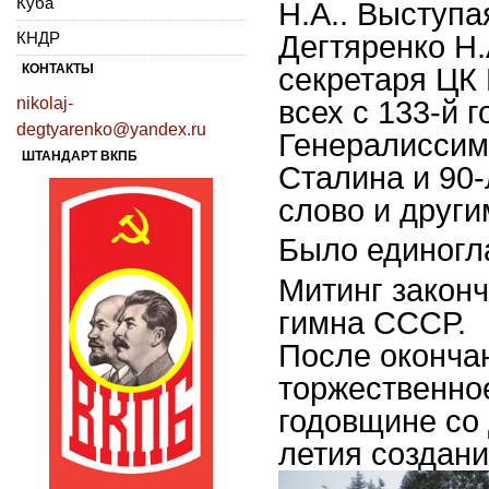
Куба
Н.А.. Выступ
КНДР
Дегтяренко Н.
КОНТАКТЫ
секретаря ЦК 
nikolaj-
всех с 133-й 
degtyarenko@yandex.ru
Генералисси
ШТАНДАРТ ВКПБ
Сталина и 90
слово и друг
Было единогл
Митинг закон
гимна СССР.
После оконча
торжественно
годовщине со 
летия создан