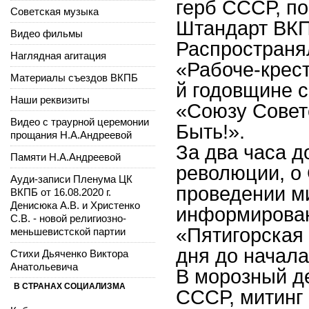
герб СССР, по
Советская музыка
Штандарт ВКП
Видео фильмы
Распространял
Наглядная агитация
«Рабоче-крест
Материалы съездов ВКПБ
й годовщине с
Наши реквизиты
«Союзу Совет
Видео с траурной церемонии
Быть!».
прощания Н.А.Андреевой
За два часа д
Памяти Н.А.Андреевой
революции, о 
Ауди-записи Пленума ЦК
проведении м
ВКПБ от 16.08.2020 г.
Денисюка А.В. и Христенко
информирован
С.В. - новой религиозно-
«Пятигорская 
меньшевистской партии
дня до начала
Стихи Дьяченко Виктора
Анатольевича
В морозный де
В СТРАНАХ СОЦИАЛИЗМА
СССР, митинг 