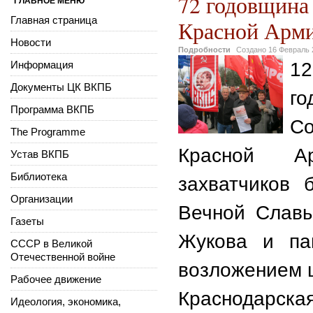
72 годовщина
ГЛАВНОЕ МЕНЮ
Главная страница
Красной Арми
Новости
Подробности
Создано
16 Февраль 
Информация
1
Документы ЦК ВКПБ
го
Программа ВКПБ
С
The Programme
Красной Ар
Устав ВКПБ
Библиотека
захватчиков 
Организации
Вечной Славы
Газеты
Жукова и па
СССР в Великой
Отечественной войне
возложением ц
Рабочее движение
Краснодарска
Идеология, экономика,