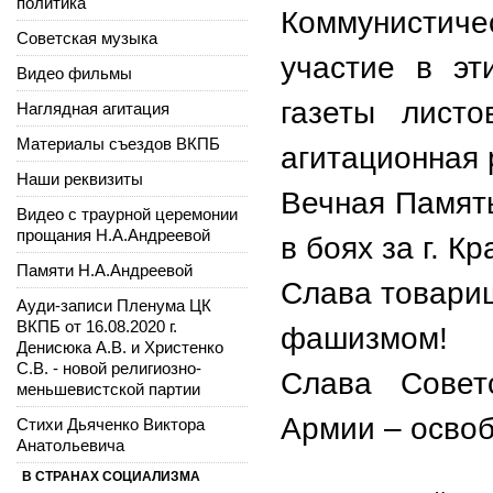
политика
Коммунистиче
Советская музыка
участие в эт
Видео фильмы
газеты листо
Наглядная агитация
Материалы съездов ВКПБ
агитационная 
Наши реквизиты
Вечная Памят
Видео с траурной церемонии
прощания Н.А.Андреевой
в боях за г. К
Памяти Н.А.Андреевой
Слава товарищ
Ауди-записи Пленума ЦК
ВКПБ от 16.08.2020 г.
фашизмом!
Денисюка А.В. и Христенко
С.В. - новой религиозно-
Слава Советс
меньшевистской партии
Армии – освоб
Стихи Дьяченко Виктора
Анатольевича
В СТРАНАХ СОЦИАЛИЗМА