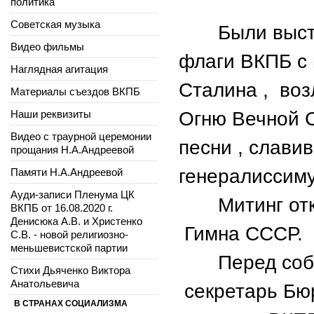
политика
Советская музыка
Были выстав
Видео фильмы
флаги ВКПБ с 
Наглядная агитация
Сталина , воз
Материалы съездов ВКПБ
Наши реквизиты
Огню Вечной С
Видео с траурной церемонии
песни , слави
прощания Н.А.Андреевой
генералиссим
Памяти Н.А.Андреевой
Ауди-записи Пленума ЦК
Митинг откр
ВКПБ от 16.08.2020 г.
Денисюка А.В. и Христенко
Гимна СССР.
С.В. - новой религиозно-
меньшевистской партии
Перед собра
Стихи Дьяченко Виктора
Анатольевича
секретарь Бюр
В СТРАНАХ СОЦИАЛИЗМА