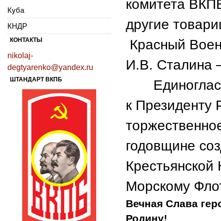
комитета ВКПБ
Куба
другие товар
КНДР
КОНТАКТЫ
Красный Воен
nikolaj-
И.В. Сталина 
degtyarenko@yandex.ru
ШТАНДАРТ ВКПБ
Единогласно 
к Президенту 
торжественно
годовщине соз
Крестьянской 
Морскому Фло
Вечная Слава гер
Родину!