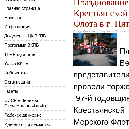
Празднование
ГЛАВНОЕ МЕНЮ
Главная страница
Крестьянской
Новости
Флота в г. Пя
Информация
Подробности
Создано
25 Февраль 
Документы ЦК ВКПБ
Программа ВКПБ
Пя
The Programme
Ве
Устав ВКПБ
Библиотека
представител
Организации
провели торж
Газеты
97-й годовщин
СССР в Великой
Отечественной войне
Крестьянской 
Рабочее движение
Морского Флот
Идеология, экономика,