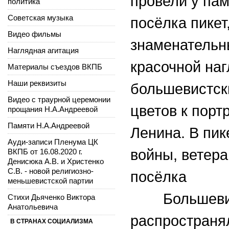
провели у пам
политика
Советская музыка
посёлка пике
Видео фильмы
знаменательны
Наглядная агитация
красочной наг
Материалы съездов ВКПБ
Наши реквизиты
большевистск
Видео с траурной церемонии
цветов к порт
прощания Н.А.Андреевой
Памяти Н.А.Андреевой
Ленина. В пик
Ауди-записи Пленума ЦК
войны, ветер
ВКПБ от 16.08.2020 г.
Денисюка А.В. и Христенко
С.В. - новой религиозно-
посёлка
меньшевистской партии
Большевики,
Стихи Дьяченко Виктора
Анатольевича
распространя
В СТРАНАХ СОЦИАЛИЗМА