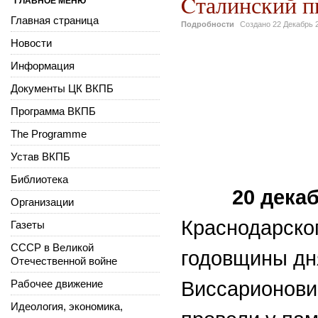
Cталинский пи
ГЛАВНОЕ МЕНЮ
Главная страница
Подробности
Создано
22 Декабрь 
Новости
Информация
Документы ЦК ВКПБ
Программа ВКПБ
The Programme
Устав ВКПБ
Библиотека
20 декаб
Организации
Краснодарског
Газеты
СССР в Великой
годовщины дн
Отечественной войне
Рабочее движение
Виссарионови
Идеология, экономика,