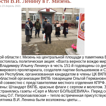
сти В.И. Ленину в г. Мизень.
но
23 Апрель 2021
й области г. Мизень на центральной площади у памятника
состоялась политическая акция: «Вахта верности вождю ми
 Владимиру Ильичу Ленину» в честь 151-й годовщины со дн
 мирового пролетариата, создателя партии большевиков и 
их Республик, организованная кандидатом в члены ЦК ВКП
областной организации ВКПБ товарищем Ольгой Германов
й совместно с представителями местного отделения КПРФ.
ы: Штандарт ВКПБ, красные флаги с серпом и молотом. З
остранялись газеты «Серп и Молот БОЛЬШЕВИКА». Перед 
рищ О.Г. Петропавловская – тепло встреченная присутству
ятника В.И. Ленина были возложены цветы…