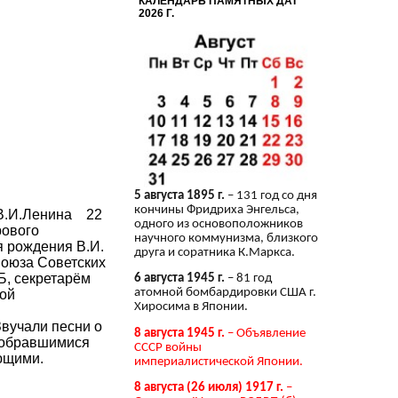
КАЛЕНДАРЬ ПАМЯТНЫХ ДАТ
2026 Г.
5 августа 1895 г.
– 131 год со дня
кончины Фридриха Энгельса,
 В.И.Ленина 22
одного из основоположников
рового
научного коммунизма, близкого
я рождения В.И.
друга и соратника К.Маркса.
Союза Советских
Б, секретарём
6 августа 1945 г.
– 81 год
атомной бомбардировки США г.
ной
Хиросима в Японии.
вучали песни о
8 августа 1945 г.
– Объявление
собравшимися
СССР войны
ющими.
империалистической Японии.
8 августа (26 июля) 1917 г.
–