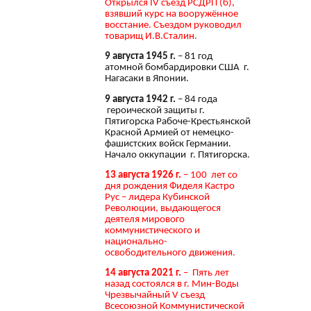
Открылся IV съезд РСДРП (б),
взявший курс на вооружённое
восстание. Съездом руководил
товарищ И.В.Сталин.
9 августа 1945 г.
– 81 год
атомной бомбардировки США г.
Нагасаки в Японии.
9 августа 1942 г.
– 84 года
героической защиты г.
Пятигорска Рабоче-Крестьянской
Красной Армией от немецко-
фашистских войск Германии.
Начало оккупации г. Пятигорска.
13 августа 1926 г.
– 100 лет со
дня рождения Фиделя Кастро
Рус – лидера Кубинской
Революции, выдающегося
деятеля мирового
коммунистического и
национально-
освободительного движения.
14 августа 2021 г.
– Пять лет
назад состоялся в г. Мин-Воды
Чрезвычайный V съезд
Всесоюзной Коммунистической