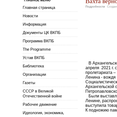
Вахта верно
ГЛАВНОЕ МЕНЮ
Подробности
Созда
Главная страница
Новости
Информация
Документы ЦК ВКПБ
Программа ВКПБ
The Programme
Устав ВКПБ
В Архангельско
Библиотека
апреля 2021 г. 
пролетариата –
Организации
Ленина - вождя
Социалистическ
Газеты
Архангельской 
СССР в Великой
Петропавловско
Отечественной войне
Были выставлен
Ленине, распр
Рабочее движение
выступила това
К подножию пам
Идеология, экономика,