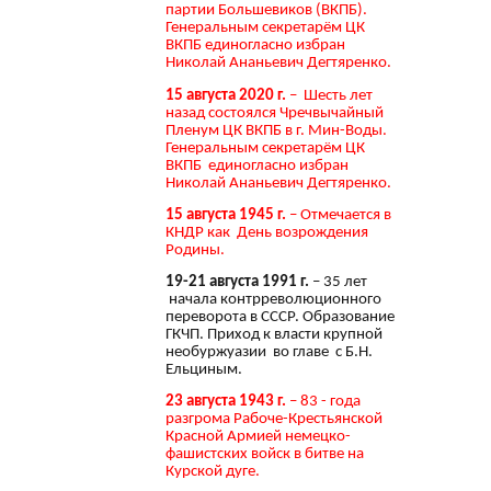
партии Большевиков (ВКПБ).
Генеральным секретарём ЦК
ВКПБ единогласно избран
Николай Ананьевич Дегтяренко.
15 августа 2020 г.
– Шесть лет
назад состоялся Чречвычайный
Пленум ЦК ВКПБ в г. Мин-Воды.
Генеральным секретарём ЦК
ВКПБ единогласно избран
Николай Ананьевич Дегтяренко.
15 августа 1945 г.
– Отмечается в
КНДР как День возрождения
Родины.
19-21 августа 1991 г.
– 35 лет
начала контрреволюционного
переворота в СССР. Образование
ГКЧП. Приход к власти крупной
необуржуазии во главе с Б.Н.
Ельциным.
23 августа 1943 г.
– 83 - года
разгрома Рабоче-Крестьянской
Красной Армией немецко-
фашистских войск в битве на
Курской дуге.