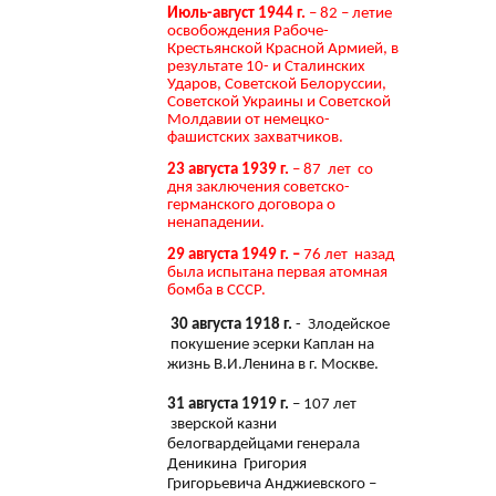
Июль-август 1944 г.
– 82 – летие
освобождения Рабоче-
Крестьянской Красной Армией, в
результате 10- и Сталинских
Ударов, Советской Белоруссии,
Советской Украины и Советской
Молдавии от немецко-
фашистских захватчиков.
23 августа 1939 г.
– 87 лет со
дня заключения советско-
германского договора о
ненападении.
29 августа 1949 г. –
76 лет назад
была испытана первая атомная
бомба в СССР.
30 августа 1918 г.
- Злодейское
покушение эсерки Каплан на
жизнь В.И.Ленина в г. Москве.
31 августа 1919 г.
– 107 лет
зверской казни
белогвардейцами генерала
Деникина Григория
Григорьевича Анджиевского –