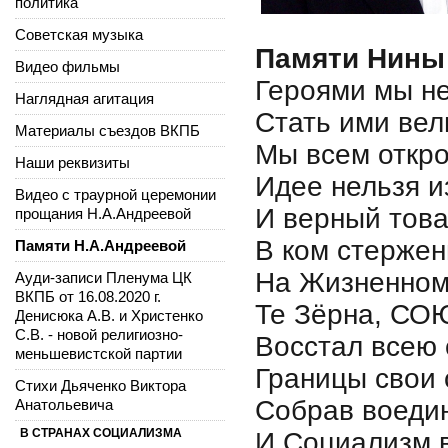
политика
Советская музыка
Памяти Нины
Видео фильмы
Героями мы н
Наглядная агитация
Стать ими вел
Материалы съездов ВКПБ
Мы всем откро
Наши реквизиты
Идее нельзя 
Видео с траурной церемонии
И верный тов
прощания Н.А.Андреевой
В ком стержен
Памяти Н.А.Андреевой
На Жизненном
Ауди-записи Пленума ЦК
ВКПБ от 16.08.2020 г.
Те Зёрна, СО
Денисюка А.В. и Христенко
С.В. - новой религиозно-
Восстал всею
меньшевистской партии
Границы свои
Стихи Дьяченко Виктора
Собрав воеди
Анатольевича
В СТРАНАХ СОЦИАЛИЗМА
И Социализм 