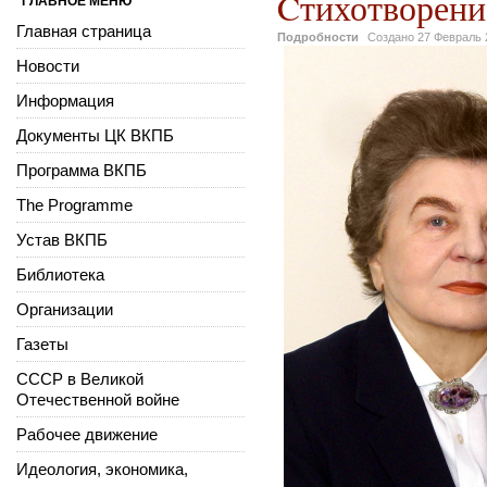
Cтихотворени
ГЛАВНОЕ МЕНЮ
Главная страница
Подробности
Создано
27 Февраль 
Новости
Информация
Документы ЦК ВКПБ
Программа ВКПБ
The Programme
Устав ВКПБ
Библиотека
Организации
Газеты
СССР в Великой
Отечественной войне
Рабочее движение
Идеология, экономика,