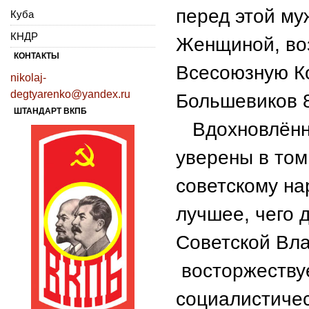
перед этой му
Куба
КНДР
Женщиной, во
КОНТАКТЫ
Всесоюзную К
nikolaj-
degtyarenko@yandex.ru
Большевиков 8
ШТАНДАРТ ВКПБ
Вдохновлённы
уверены в том
советскому на
лучшее, чего 
Советской Вла
восторжеству
социалистичес