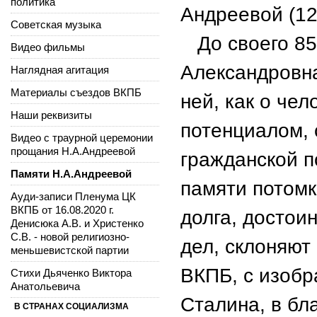
политика
Андреевой (12.
Советская музыка
До своего 85
Видео фильмы
Александровна
Наглядная агитация
Материалы съездов ВКПБ
ней, как о че
Наши реквизиты
потенциалом, 
Видео с траурной церемонии
прощания Н.А.Андреевой
гражданской п
Памяти Н.А.Андреевой
памяти потомк
Ауди-записи Пленума ЦК
ВКПБ от 16.08.2020 г.
долга, достои
Денисюка А.В. и Христенко
С.В. - новой религиозно-
дел, склоняют
меньшевистской партии
ВКПБ, с изобр
Стихи Дьяченко Виктора
Анатольевича
Сталина, в бл
В СТРАНАХ СОЦИАЛИЗМА