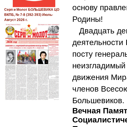
основу правле
Серп и Молот БОЛЬШЕВИКА ЦО
ВКПБ, № 7-8 (392-393) Июль-
Родины!
Август 2026 г.
Двадцать девя
деятельности
посту генерал
неизгладимый 
движения Мира
членов Всесо
Большевиков.
Вечная Памят
Социалистич