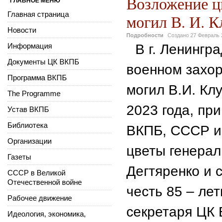
Возложение ц
ГЛАВНОЕ МЕНЮ
Главная страница
могил В. И. К
Новости
Подробности
Создано
27 Февраль 
Информация
В г. Ленингр
Документы ЦК ВКПБ
военном захо
Программа ВКПБ
могил В.И. Кл
The Programme
2023 года, пр
Устав ВКПБ
Библиотека
ВКПБ, СССР и
Организации
цветы генерал
Газеты
Дегтяренко и 
СССР в Великой
Отечественной войне
честь 85 – ле
Рабочее движение
секретаря ЦК
Идеология, экономика,