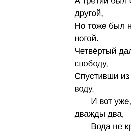
А третий был 
другой,
Но тоже был н
ногой.
Четвёртый да
свободу,
Спустивши из
воду.
И вот уже, 
дважды два,
Вода не кр