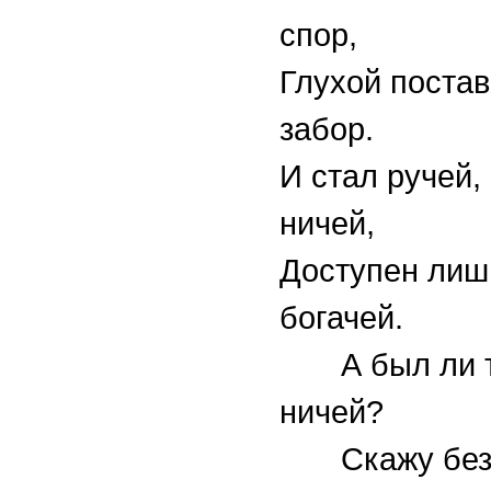
спор,
Глухой поста
забор.
И стал ручей,
ничей,
Доступен лиш
богачей.
А был ли то
ничей?
Скажу без 