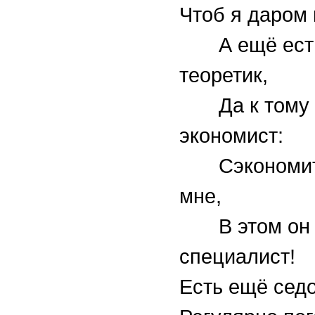
Чтоб я даром 
А ещё ест
теоретик,
Да к тому 
экономист:
Сэкономит 
мне,
В этом он
специалист!
Есть ещё седо