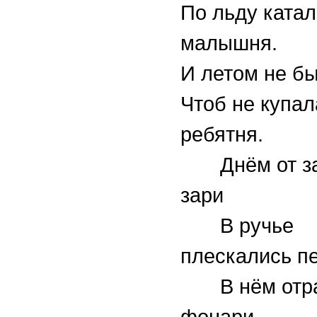
По льду ката
малышня.
И летом не б
Чтоб не купал
ребятня.
Днём от зар
зари
В ручье
плескались пе
В нём отра
фонари