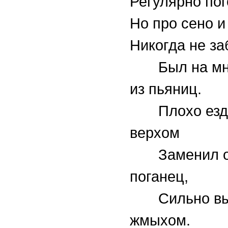
Регулярно пог
Но про сено и
Никогда не за
Был на мне
из пьяниц.
Плохо езди
верхом
Заменил о
поганец,
Сильно вы
жмыхом.