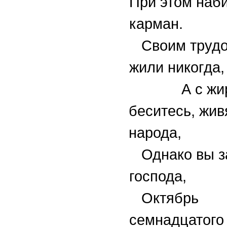
При этом наб
карман.
Своим трудо
жили никогда,
А с жир
беситесь, жив
народа,
Однако вы з
господа,
Октябрь
семнадцатого 