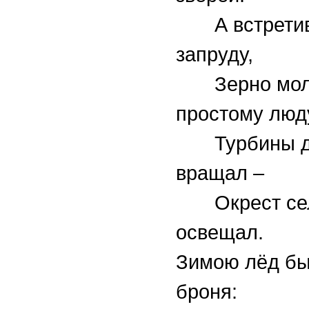
А встретив 
запруду,
Зерно мол
простому люд
Турбины да
вращал –
Окрест сел
освещал.
Зимою лёд бы
броня: