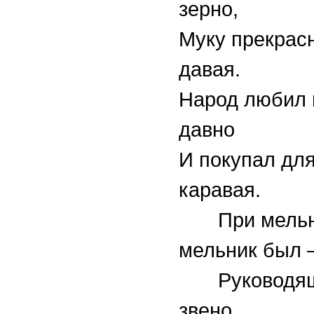
зерно,
Муку прекрас
давая.
Народ любил 
давно
И покупал дл
каравая.
При мельни
мельник был 
Руководя
звено.