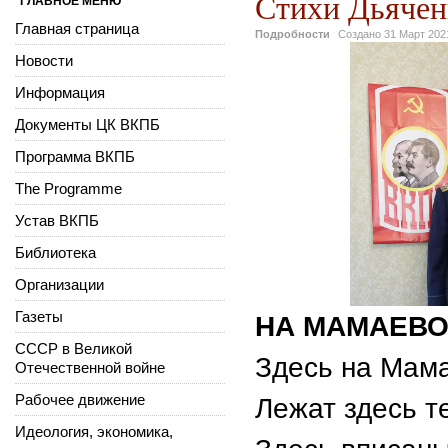
Стихи Дьячен
ГЛАВНОЕ МЕНЮ
Главная страница
Подробности
Создано
31 Март 202
Новости
Информация
Документы ЦК ВКПБ
Программа ВКПБ
The Programme
Устав ВКПБ
Библиотека
Организации
Газеты
НА МАМАЕВО
СССР в Великой
Здесь на Мама
Отечественной войне
Рабочее движение
Лежат здесь те
Идеология, экономика,