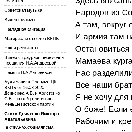
Здесь вписаны
политика
Советская музыка
Народов из Со
Видео фильмы
А там, вокруг 
Наглядная агитация
И армия там 
Материалы съездов ВКПБ
Остановиться 
Наши реквизиты
Видео с траурной церемонии
Мамаева курга
прощания Н.А.Андреевой
Нас разделили
Памяти Н.А.Андреевой
Ауди-записи Пленума ЦК
Все наши брат
ВКПБ от 16.08.2020 г.
Денисюка А.В. и Христенко
Я не хочу для
С.В. - новой религиозно-
меньшевистской партии
О боже! Если 
Стихи Дьяченко Виктора
Анатольевича
Рабочим и кре
В СТРАНАХ СОЦИАЛИЗМА