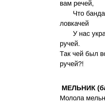
вам речей,
Что банда 
ловкачей
У нас украл
ручей.
Так чей был в
ручей?!
МЕЛЬНИК (б
Молола мель