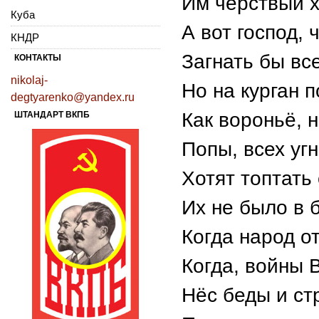
Им чёрствый х
Куба
А вот господ, 
КНДР
Загнать бы вс
КОНТАКТЫ
nikolaj-
Но на курган 
degtyarenko@yandex.ru
Как вороньё, 
ШТАНДАРТ ВКПБ
Попы, всех уг
Хотят топтать
Их не было в б
Когда народ о
Когда, войны В
Нёс беды и ст