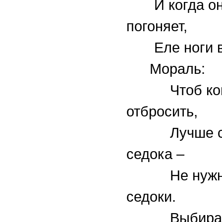
И когда о
погоняет,
Еле ноги во
Мораль:
Чтоб копы
отбросить,
Лучше сб
седока –
Не нужны
седоки.
Выбира