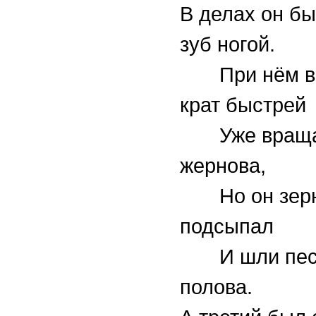
В делах он бы
зуб ногой.
При нём во
крат быстрей
Уже враща
жернова,
Но он зерн
подсыпал
И шли песо
полова.