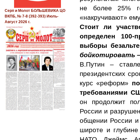
не более 25% г
Серп и Молот БОЛЬШЕВИКА ЦО
«накручивают» ему
ВКПБ, № 7-8 (392-393) Июль-
Август 2026 г.
Стоит ли участв
определен 100-
выборы безальт
бойкотировать –
В.Путин – ставл
президентских сро
курс «реформ»
по
требованиями С
он продолжит пол
России и разрушен
общении России и
широте и глубине
НАТО Джеймс Апп