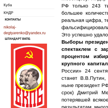
Куба
РФ только 243 ты
большее количест
КНДР
реальная цифра, те
КОНТАКТЫ
фальсифицировали 
nikolaj-
degtyarenko@yandex.ru
Это успешно удало
ШТАНДАРТ ВКПБ
Выборы президен
спектаклем с за
процентом избир
крупного капитал
России» 24 сентя
станет В.В.Путин
ныне президент РФ
срок) Дмитрий Ме
потерявшей всяко
результатам мног