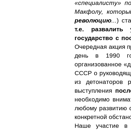
«специалисту» п
Макфолу, которы
революцию
...
) ст
т.е. развалит
государство с п
Очередная акция п
день в 1990 г
организованное «д
СССР о руководящ
из детонаторов 
выступления
посл
необходимо внима
любому развитию с
конкретной обстан
Наше участие в 