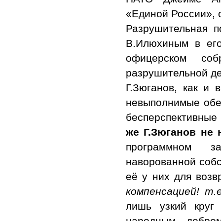
«Единой России», 
Разрушительная п
В.Илюхиным в его
офицерском со
разрушительной де
Г.Зюганов, как и 
невыполнимые обещ
бесперспективные
же Г.Зюганов не 
программном за
наворованной собс
её у них для возв
компенсацией! т.
лишь узкий круг
народным добро