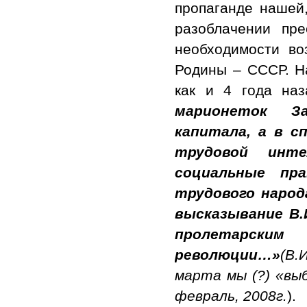
пропаганде нашей,
разоблачении пре
необходимости во
Родины – СССР. На
как и 4 года наз
марионеток З
капитала, а в с
трудовой инт
социальные пр
трудового народ
высказывание В.
пролетарски
революции…»
(В.
марта мы (?) «вы
февраль, 2008г.
).