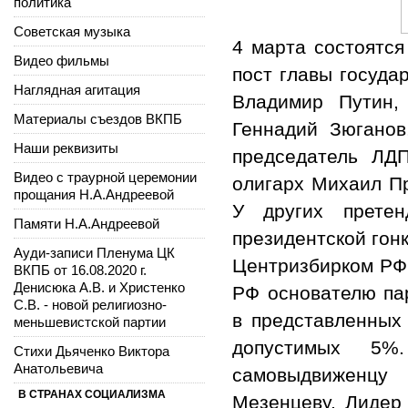
политика
Советская музыка
4 марта состоятс
Видео фильмы
пост главы госуда
Наглядная агитация
Владимир Путин,
Материалы съездов ВКПБ
Геннадий Зюганов
Наши реквизиты
председатель ЛД
Видео с траурной церемонии
олигарх Михаил Пр
прощания Н.А.Андреевой
У других прете
Памяти Н.А.Андреевой
президентской гонк
Ауди-записи Пленума ЦК
Центризбирком РФ 
ВКПБ от 16.08.2020 г.
Денисюка А.В. и Христенко
РФ основателю па
С.В. - новой религиозно-
в представленных 
меньшевистской партии
допустимых 5%
Стихи Дьяченко Виктора
Анатольевича
самовыдвиженцу
В СТРАНАХ СОЦИАЛИЗМА
Мезенцеву. Лидер