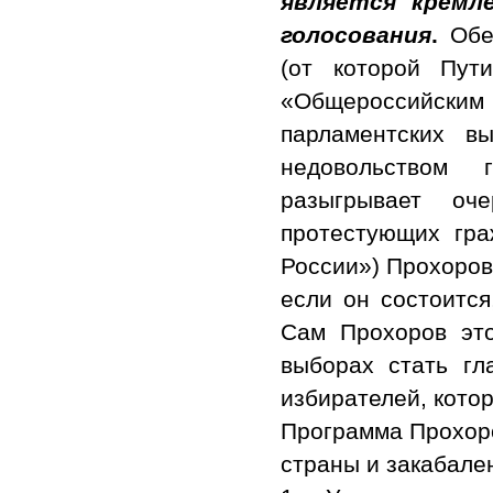
является кремл
голосования
.
Обе
(от которой Пут
«Общероссийск
парламентских в
недовольством 
разыгрывает оче
протестующих гр
России») Прохоров
если он состоится
Сам Прохоров это
выборах стать гл
избирателей, кото
Программа Прохоро
страны и закабале