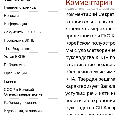
Комментарий
ГЛАВНОЕ МЕНЮ
Главная страница
Подробности
Создано
03 Март 201
Комментарий Секрет
Новости
относительно состоя
Информация
корейско-американск
Документы ЦК ВКПБ
представителя ГКО К
Программа ВКПБ
Корейском полуостро
The Programme
Мы с удовлетворени
Устав ВКПБ
руководства КНДР по
отстаивание независ
Библиотека
обеспечиваемые име
Организации
КНА. Твёрдая решим
Газеты
характеризует Заявле
СССР в Великой
уступках речи идти н
Отечественной войне
политики сохранени
Рабочее движение
руководства США к п
Идеология, экономика,
равноправия сторон,