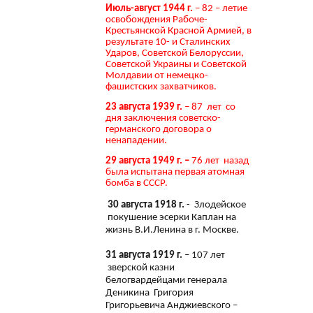
Июль-август 1944 г.
– 82 – летие
освобождения Рабоче-
Крестьянской Красной Армией, в
результате 10- и Сталинских
Ударов, Советской Белоруссии,
Советской Украины и Советской
Молдавии от немецко-
фашистских захватчиков.
23 августа 1939 г.
– 87 лет со
дня заключения советско-
германского договора о
ненападении.
29 августа 1949 г. –
76 лет назад
была испытана первая атомная
бомба в СССР.
30 августа 1918 г.
- Злодейское
покушение эсерки Каплан на
жизнь В.И.Ленина в г. Москве.
31 августа 1919 г.
– 107 лет
зверской казни
белогвардейцами генерала
Деникина Григория
Григорьевича Анджиевского –