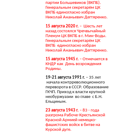
партии Большевиков (ВКПБ).
Генеральным секретарём ЦК
ВКПБ единогласно избран
Николай Ананьевич Дегтяренко.
15 августа 2020 г.
– Шесть лет
назад состоялся Чречвычайный
Пленум ЦК ВКПБ в г. Мин-Воды.
Генеральным секретарём ЦК
ВКПБ единогласно избран
Николай Ананьевич Дегтяренко.
15 августа 1945 г.
– Отмечается в
КНДР как День возрождения
Родины.
19-21 августа 1991 г.
– 35 лет
начала контрреволюционного
переворота в СССР. Образование
ГКЧП. Приход к власти крупной
необуржуазии во главе с Б.Н.
Ельциным.
23 августа 1943 г.
– 83 - года
разгрома Рабоче-Крестьянской
Красной Армией немецко-
фашистских войск в битве на
Курской дуге.