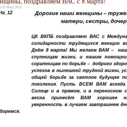
нщины, поздравляем ВАС с 8 марта!
но
07 Март 2012
Дорогие наши женщины – труже
матери, сестры, дочер
ЦК ВКПБ поздравляет ВАС с Междун
солидарности трудящихся женщин вс
Днём 8 марта! Мы желаем ВАМ – на
спутницам жизни, и нашим помощни
соратницам по борьбе – доброго здоро
успехов в нынешней трудной жизни, ус
общей борьбе за светлое будущее п
поколения. Пусть ВСЕМ ВАМ всегда
Солнце и в прямом, и в переносном 
весна принесёт ВАМ хорошее н
уверенность в лучшем завтрашнем дне
боремся.