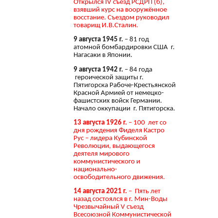
Открылся IV съезд РСДРП (б),
взявший курс на вооружённое
восстание. Съездом руководил
товарищ И.В.Сталин.
9 августа 1945 г.
– 81 год
атомной бомбардировки США г.
Нагасаки в Японии.
9 августа 1942 г.
– 84 года
героической защиты г.
Пятигорска Рабоче-Крестьянской
Красной Армией от немецко-
фашистских войск Германии.
Начало оккупации г. Пятигорска.
13 августа 1926 г.
– 100 лет со
дня рождения Фиделя Кастро
Рус – лидера Кубинской
Революции, выдающегося
деятеля мирового
коммунистического и
национально-
освободительного движения.
14 августа 2021 г.
– Пять лет
назад состоялся в г. Мин-Воды
Чрезвычайный V съезд
Всесоюзной Коммунистической