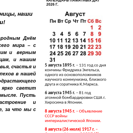
КАЛЕНДАРЬ ПАМЯТНЫХ ДАТ
2026 Г.
ницы, наши
и!
ародным Днём
его мира – с
шим и верным
цам, и нашим
5 августа 1895 г.
– 131 год со дня
вья, счастья и
кончины Фридриха Энгельса,
пехов в нашей
одного из основоположников
научного коммунизма, близкого
одрастающего
друга и соратника К.Маркса.
 ярко светит
6 августа 1945 г.
– 81 год
смысле. Пусть
атомной бомбардировки США г.
астроение и
Хиросима в Японии.
, за что мы с
8 августа 1945 г.
– Объявление
СССР войны
империалистической Японии.
8 августа (26 июля) 1917 г.
–