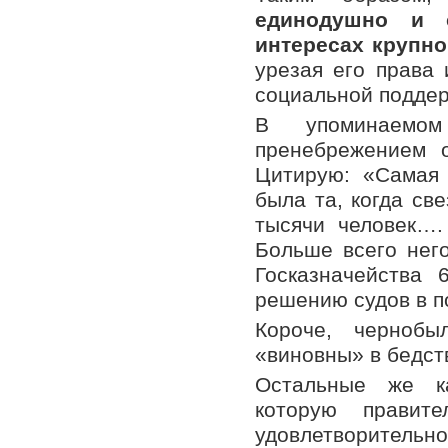
единодушно и 
интересах крупно
урезая его права
социальной поддер
В упоминаемом
пренебрежением 
Цитирую: «Самая
была та, когда св
тысячи человек….
Больше всего нег
Госказначейства 
решению судов в п
Короче, черноб
«виновны» в бедст
Остальные же ка
которую правит
удовлетворительно