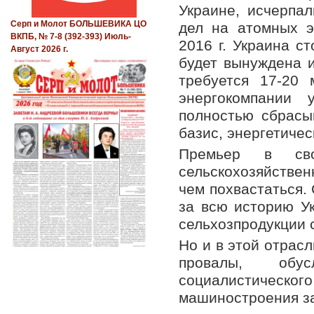
Украине, исчерпа
Серп и Молот БОЛЬШЕВИКА ЦО
дел на атомных э
ВКПБ, № 7-8 (392-393) Июль-
2016 г. Украина с
Август 2026 г.
будет вынуждена и
требуется 17-20 
энергокомпании у
полностью сбрасыв
базис, энергетиче
Премьер в св
сельскохозяйственн
чем похвастаться.
за всю историю Ук
сельхозпродукции 
Но и в этой отрас
провалы, обус
социалистическог
машиностроения за