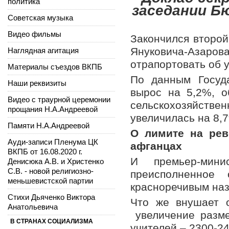
политика
заседании Б
Советская музыка
Видео фильмы
Закончился второй
Януковича-Азарова
Наглядная агитация
отрапортовать об 
Материалы съездов ВКПБ
По данным Госуда
Наши реквизиты
вырос на 5,2%, о
Видео с траурной церемонии
сельскохозяйстве
прощания Н.А.Андреевой
увеличилась на 8,
Памяти Н.А.Андреевой
О лимите на рев
Ауди-записи Пленума ЦК
афганцах
ВКПБ от 16.08.2020 г.
И премьер-мин
Денисюка А.В. и Христенко
С.В. - новой религиозно-
преисполненное
меньшевистской партии
красноречивым наз
Стихи Дьяченко Виктора
Что же внушает о
Анатольевича
увеличение разме
В СТРАНАХ СОЦИАЛИЗМА
учителей – 2300-24