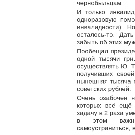
чернобыльцам.
И только инвали
одноразовую помо
инвалидности). Н
осталось-то. Дат
забыть об этих му
Пообещал президен
одной тысячи грн
осуществлять Ю. Т
получивших своей
нынешняя тысяча г
советских рублей.
Очень озабочен н
которых всё ещё 
задачу в 2 раза ум
в этом важне
самоустраниться, в