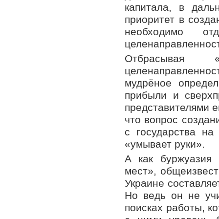
капитала, в дал
приоритет в созда
необходимо от
целенаправленност
Отбрасывая 
целенаправленн
мудрёное определ
прибыли и сверхп
представителями е
что вопрос создан
с государства на 
«умывает руки».
А как буржуазия 
мест», общеизвест
Украине составляе
Но ведь он не учи
поисках работы, к