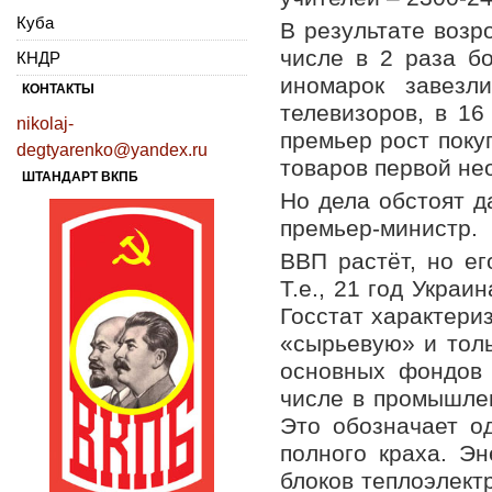
Куба
В результате возр
числе в 2 раза б
КНДР
иномарок завезл
КОНТАКТЫ
телевизоров, в 1
nikolaj-
премьер рост поку
degtyarenko@yandex.ru
товаров первой не
ШТАНДАРТ ВКПБ
Но дела обстоят д
премьер-министр.
ВВП растёт, но ег
Т.е., 21 год Украи
Госстат характери
«сырьевую» и толь
основных фондов 
числе в промышлен
Это обозначает о
полного краха. Эн
блоков теплоэлектр