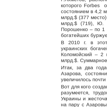
которого Forbes о
состоянием в 4,2 м
млрд.$ (377 место),
млрд.$ (719), Ю.
Порошенко – по 1 
богатейших буржуе
В 2010 г. в этот
украинских богаче
Коломойский – 2 
млрд.$. Суммарное 
Итак, за два год
Азарова, состоян
увеличилось почти 
Вот для кого созд
разумеется, труд
Украины и жесточ
на пару с Азаровы