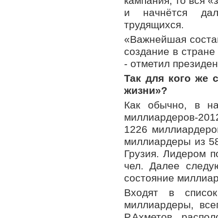
кампания, то вся «
и начнётся дал
трудящихся.
«Важнейшая состав
создание в стране
- отметил президе
Так для кого же 
жизни»?
Как обычно, в н
миллиардеров-201
1226 миллиардеров
миллиардеры из 58
Грузия. Лидером п
чел. Далее следу
состояние миллиард
Входят в списо
миллиардеры, все
Р.Ахметов, распо