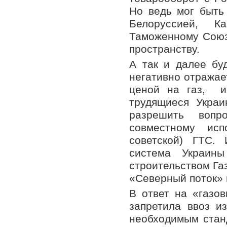
Но ведь мог быть
Белоруссией, К
Таможенному Союз
пространству.
А так и далее бу
негативно отражае
ценой на газ, и 
трудящиеся Укра
разрешить вопр
совместному исп
советской) ГТС.
система Украин
строительством Га
«Северный поток» 
В ответ на «газо
запретила ввоз и
необходимым стан