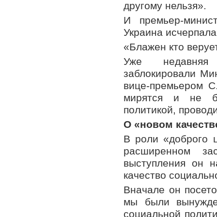
другому нельзя».
И премьер-минис
Украина исчерпала
«Блажен кто веруе
Уже недавняя 
заблокировали Мин
вице-премьером С.
мирятся и не б
политикой, провод
О «новом качеств
В роли «доброго 
расширенном за
выступления он н
качество социальн
Вначале он посето
мы были вынужде
социальной полити