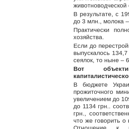
животноводческой 
В результате, с 19
до 3 млн., молока –
Практически полн
хозяйства.
Если до перестрой
выпускалось 134,7 
сеялок, то ныне – 
Вот объектив
капиталистическ
В бюджете Украи
прожиточного мини
увеличением до 1095
до 1134 грн.. соот
грн., соответстве
что же говорить о
Отношение к п