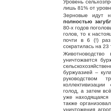
Уровень сельхозпр
лишь 81% от уровня
Зерновые идут н
полностью загуб
80-х годов поголов
голов, то к настоя
почти в 6 (!) ра
сократилась на 23 
Животноводство 
уничтожается бур
сельскохозяйств
буржуазией – кул
руководством 
коллективизации 
голод, а затем вс
уже находящаяся 
также организовал
уничтожения агро