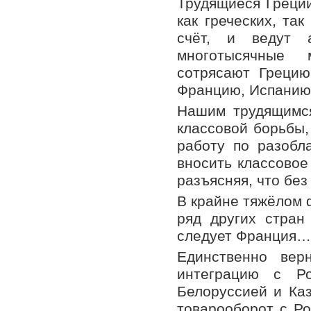
Трудящиеся Греции
как греческих, та
счёт, и ведут 
многотысячные 
сотрясают Грецию
Францию, Испанию,
Нашим трудящимс
классовой борьбы,
работу по разобл
вносить классовое
разъясняя, что бе
В крайне тяжёлом 
ряд других стран
следует Франция… 
Единственно вер
интеграцию с Р
Белоруссией и Каз
товарооборот с Ро