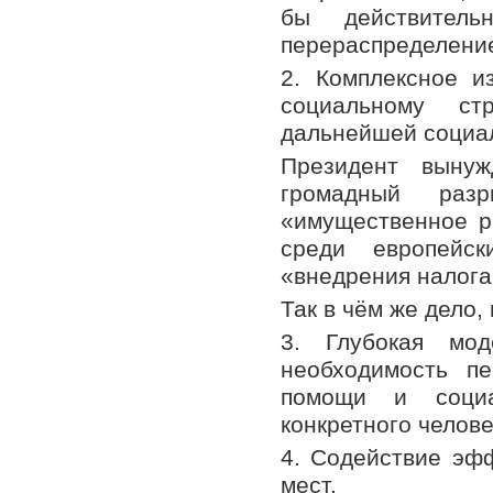
бы действитель
перераспределение
2. Комплексное и
социальному ст
дальнейшей социал
Президент вынуж
громадный ра
«имущественное р
среди европейс
«внедрения налога
Так в чём же дело,
3. Глубокая мод
необходимость п
помощи и социа
конкретного челове
4. Содействие эф
мест.