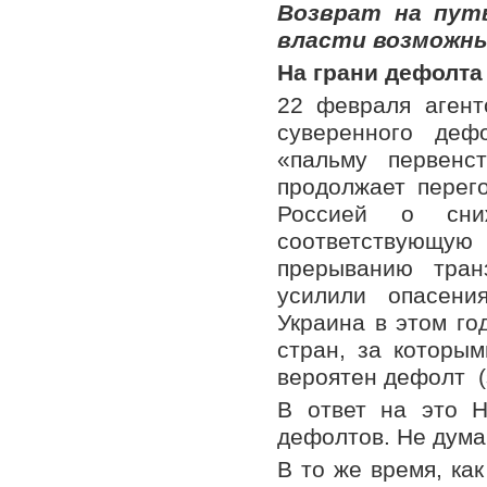
Возврат на пут
власти возможны
На грани дефолта
22 февраля агент
суверенного деф
«пальму первенс
продолжает перег
Россией о сни
соответствующу
прерыванию тран
усилили опасени
Украина в этом го
стран, за которы
вероятен дефолт (
В ответ на это Н
дефолтов. Не дума
В то же время, ка