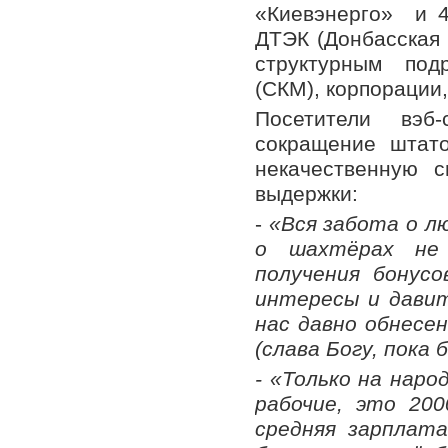
«Киевэнерго» и 4
ДТЭК (Донбасская 
структурным под
(СКМ), корпорации,
Посетители вэб
сокращение штато
некачественную с
выдержки:
-
«Вся забота о л
о шахтёрах не
получения бонусо
интересы и дави
нас давно обнесен
(слава Богу, пока 
- «Только на нар
рабочие, это 20
средняя зарплата