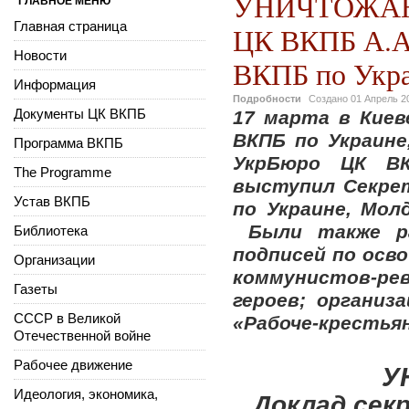
УНИЧТОЖАЮТ
ГЛАВНОЕ МЕНЮ
Главная страница
ЦК ВКПБ А.А.
Новости
ВКПБ по Укра
Информация
Подробности
Создано
01 Апрель 2
Документы ЦК ВКПБ
17 марта в Киев
ВКПБ по Украине
Программа ВКПБ
УкрБюро ЦК ВК
The Programme
выступил Секре
Устав ВКПБ
по Украине, Мол
Были также ра
Библиотека
подписей по осв
Организации
коммунистов-р
Газеты
героев; организ
СССР в Великой
«Рабоче-крестьян
Отечественной войне
Рабочее движение
У
Идеология, экономика,
Доклад сек