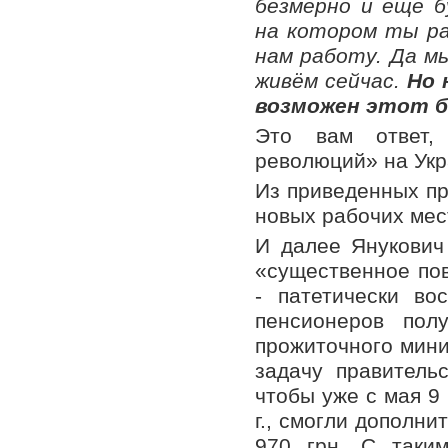
безмерно и ещё б
на котором ты ра
нам работу. Да мы
живём сейчас.
Но 
возможен этот б
Это вам ответ,
революций» на Укр
Из приведенных пр
новых рабочих мес
И далее Янукович
«существенное по
- патетически во
пенсионеров пол
прожиточного миним
задачу правитель
чтобы уже с мая 9
г., смогли дополни
970 грн. С таки