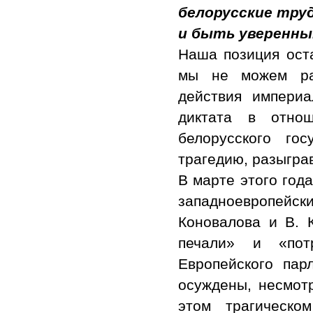
белорусские тру
и быть уверенны
Наша позиция ост
мы не можем ра
действия империа
диктата в отнош
белорусского го
трагедию, разыгра
В марте этого год
западноевропейск
Коновалова и В. 
печали» и «пот
Европейского па
осуждены, несмот
этом трагическо