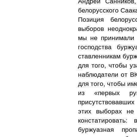
Андрей Санников,
белорусского Саак
Позиция белорус
выборов неоднокр
мы не принимали у
господства бурж
ставленникам бурж
для того, чтобы у
наблюдатели от В
для того, чтобы и
из «первых ру
присутствовавших 
этих выборах не 
констатировать:
буржуазная про