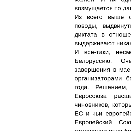
возмущается по да
Из всего выше с
поводы, выдвину
диктата в отнош
выдерживают никак
И все-таки, нес
Белоруссию. Оч
завершения в мае
организаторами б
года. Решением, 
Евросоюза расш
чиновников, котор
ЕС и чьи европей
Европейский Со
отношении ряда бе