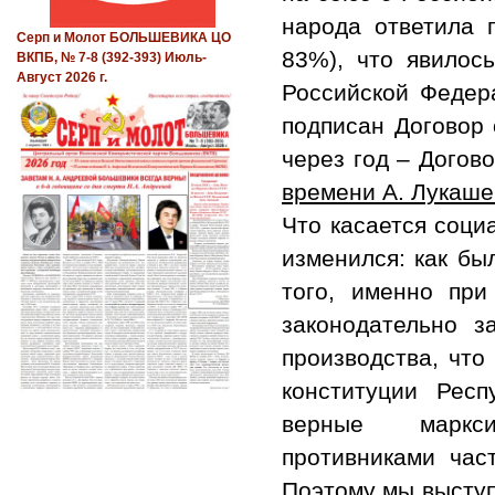
народа ответила 
Серп и Молот БОЛЬШЕВИКА ЦО
83%), что явилос
ВКПБ, № 7-8 (392-393) Июль-
Август 2026 г.
Российской Федер
подписан Договор 
через год – Догов
времени А. Лукаше
Что касается соци
изменился: как бы
того, именно при
законодательно з
производства, что
конституции Респу
верные маркси
противниками час
Поэтому мы выступ