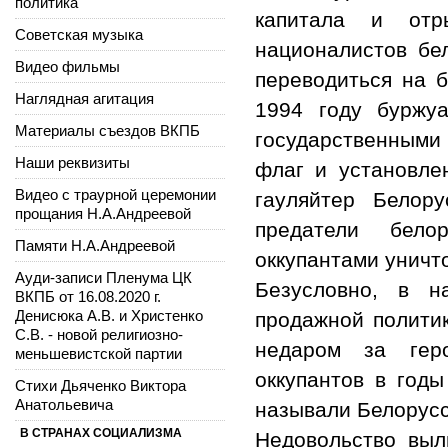
политика
капитала и от
Советская музыка
националистов бе
Видео фильмы
переводиться на б
Наглядная агитация
1994 году буржу
Материалы съездов ВКПБ
государственными
Наши реквизиты
флаг и установле
Видео с траурной церемонии
гауляйтер Белор
прощания Н.А.Андреевой
предатели бело
Памяти Н.А.Андреевой
оккупантами уничт
Ауди-записи Пленума ЦК
Безусловно, в н
ВКПБ от 16.08.2020 г.
Денисюка А.В. и Христенко
продажной политик
С.В. - новой религиозно-
недаром за геро
меньшевистской партии
оккупантов в год
Стихи Дьяченко Виктора
Анатольевича
называли Белорусс
В СТРАНАХ СОЦИАЛИЗМА
Недовольство выл