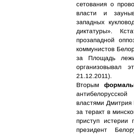
сетования о прово
власти и зауныв
западных куклово
диктатуры». Кст
прозападной опп
коммунистов Белор
за Площадь лежи
организовывал 
21.12.2011).
Вторым
формаль
антибелорусско
властями Дмитрия 
за теракт в минск
приступ истерии 
президент Бело