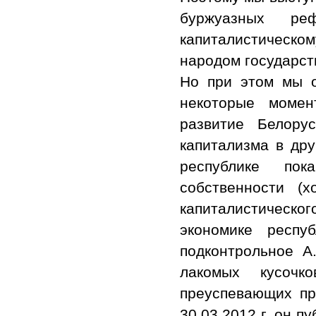
буржуазных р
капиталистическ
народом государст
Но при этом мы о
некоторые момен
развитие Белору
капитализма в дру
республике по
собственности (
капиталистическог
экономике респ
подконтрольное А
лакомых кусочк
преуспевающих пр
30.03.2012 г. он п