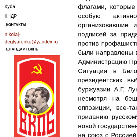
флагами, которые
Куба
особую активн
КНДР
организовавшие и
КОНТАКТЫ
подписей за прида
nikolaj-
degtyarenko@yandex.ru
против профашистк
ШТАНДАРТ ВКПБ
были направлены в
Администрацию Пр
Ситуация в Бело
президентских вы
буржуазии А.Г. Лу
несмотря на беш
оппозиции, все-т
приданию русскому
новой государстве
на союз с Россией