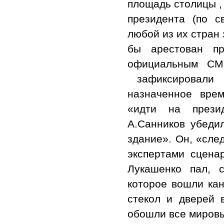
площадь столицы ,
президента (по с
любой из их стран
бы арестован п
официальным СМИ
зафиксировали м
назначенное вре
«идти на презид
А.Санников убеди
здание». Он, «сле
экспертами сцена
Лукашенко пал, с
которое вошли кан
стекол и дверей 
обошли все миров