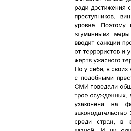
ради достижения с
преступников, ви
уровне. Поэтому 
«гуманные» меры
вводит санкции пр
от террористов и 
жертв ужасного тер
Но у себя, в свои
с подобными прес
СМИ поведали обще
трое осужденных, 
узаконена на ф
законодательство 
среди стран, в 
казней. И ни од