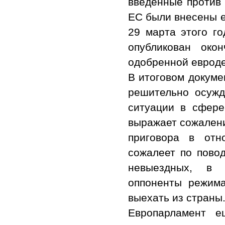
введенные против 
ЕС были внесены е
29 марта этого г
опубликован око
одобренной евроде
В итоговом докуме
решительно осуж
ситуации в сфер
выражает сожалени
приговора в от
сожалеет по повод
невыездных, в 
оппоненты режим
выехать из страны
Европарламент е