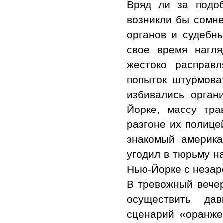
Вряд ли за подоб
возникли бы сомне
органов и судебн
свое время нагля
жестоко расправ
попыток штурмоват
избивались орган
Йорке, массу тра
разгоне их полице
знакомый америка
угодил в тюрьму на
Нью-Йорке с неза
В тревожный вечер
осуществить да
сценарий «оранже