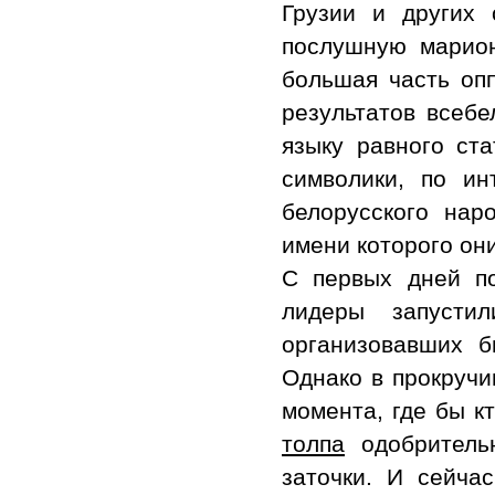
Грузии и других 
послушную марион
большая часть оп
результатов всеб
языку равного ст
символики, по и
белорусского нар
имени которого он
С первых дней п
лидеры запусти
организовавших б
Однако в прокручи
момента, где бы к
толпа
одобритель
заточки. И сейча