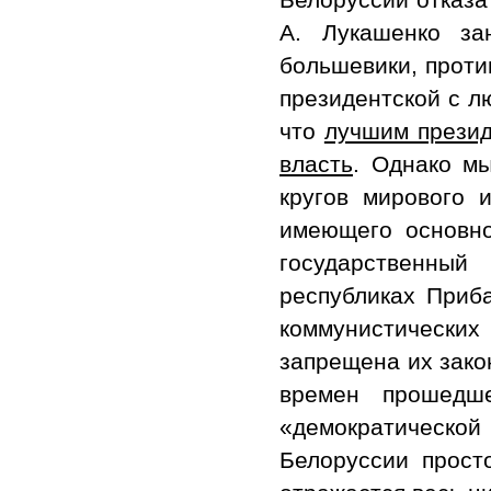
А. Лукашенко за
большевики, проти
президентской с л
что
лучшим презид
власть
. Однако м
кругов мирового 
имеющего основно
государственный
республиках Приба
коммунистически
запрещена их зако
времен прошедш
«демократической
Белоруссии прост