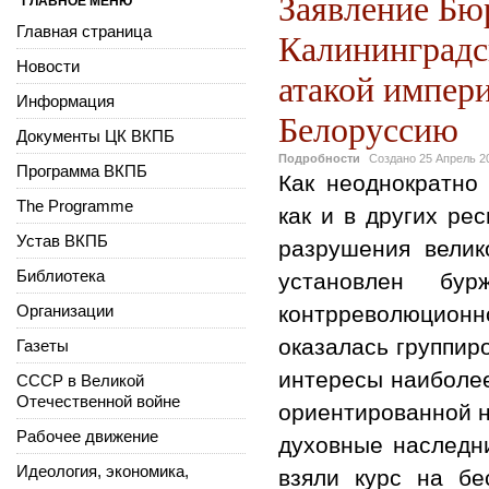
Заявление Бю
ГЛАВНОЕ МЕНЮ
Главная страница
Калининградск
Новости
атакой импери
Информация
Белоруссию
Документы ЦК ВКПБ
Подробности
Создано
25 Апрель 2
Программа ВКПБ
Как неоднократно
The Programme
как и в других ре
Устав ВКПБ
разрушения велик
Библиотека
установлен бу
Организации
контрреволюцион
оказалась группир
Газеты
интересы наиболее
СССР в Великой
Отечественной войне
ориентированной н
Рабочее движение
духовные наследн
Идеология, экономика,
взяли курс на бе