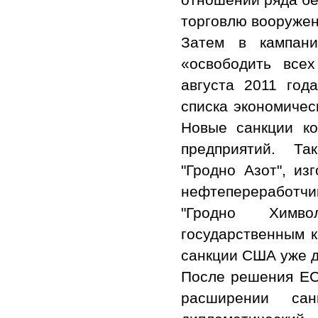
торговлю вооруже
Затем в кампан
«освободить все
августа 2011 го
списка экономичес
Новые санкции ко
предприятий. Та
"Гродно Азот", и
нефтепереработч
"Гродно Химво
государственным к
санкции США уже д
После решения ЕС,
расширении са