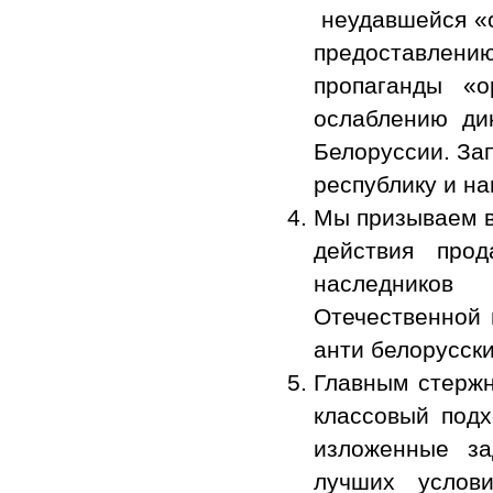
неудавшейся «о
предоставлени
пропаганды «о
ослаблению ди
Белоруссии. Зап
республику и на
Мы призываем в
действия прод
наследников
Отечественной 
анти белорусски
Главным стержн
классовый под
изложенные за
лучших услов