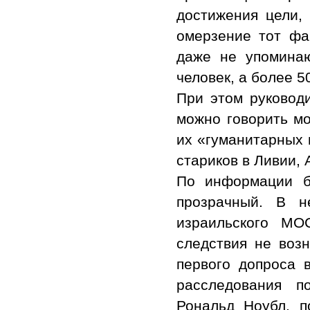
достижения цели,
омерзение тот фа
даже не упоминаю
человек, а более 5
При этом руковод
можно говорить мо
их «гуманитарных 
стариков в Ливии,
По информации б
прозрачный. В н
израильского МО
следствия не возн
первого допроса 
расследования п
Рональд Ноубл, п