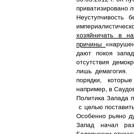
приватизировано л
Неуступчивость 
империалистичес
хозяйничать в н
причины
«нарушен
дают покоя запа
отсутствия демок
лишь демагогия. 
порядки, которы
например, в Саудо
Политика Запада 
с целью поставить
Особенно рьяно д
Запад начал раз
Белоруссии отказа