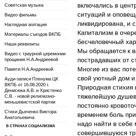
включались в цент
Советская музыка
ситуаций и оповещ
Видео фильмы
ликвидирована, и с
Наглядная агитация
Капитализм в очер
Материалы съездов ВКПБ
бесчеловечный хар
Наши реквизиты
Мы обращается к в
Видео с траурной церемонии
пострадавших от с
прощания Н.А.Андреевой
Многие из вас пот
Памяти Н.А.Андреевой
свой уютный дом и
Ауди-записи Пленума ЦК
ВКПБ от 16.08.2020 г.
Природная стихия 
Денисюка А.В. и Христенко
тяжелейшую душевн
С.В. - новой религиозно-
меньшевистской партии
постоянно кровото
Стихи Дьяченко Виктора
временем боль при
Анатольевича
надо найти в себе
В СТРАНАХ СОЦИАЛИЗМА
совершившуюся тра