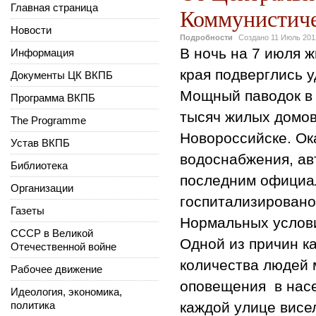
Главная страница
Коммунистиче
Новости
Подробности
Создано
11 Июль 201
В ночь на 7 июля 
Информация
края подверглись 
Документы ЦК ВКПБ
Мощный паводок в 
Программа ВКПБ
тысяч жилых домов
The Programme
Новороссийске. Ок
Устав ВКПБ
водоснабжения, ав
Библиотека
последним официал
Организации
госпитализировано1
Газеты
Нормальных услови
СССР в Великой
Одной из причин к
Отечественной войне
количества людей 
Рабочее движение
оповещения в насе
Идеология, экономика,
политика
каждой улице висе