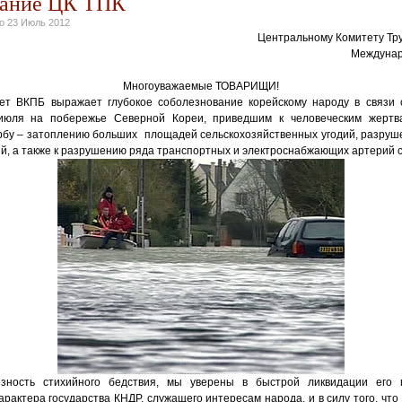
вание ЦК ТПК
но
23 Июль 2012
Центральному Комитету Тр
Междунар
Многоуважаемые ТОВАРИЩИ!
ет ВКПБ выражает глубокое соболезнование корейскому народу в связи 
юля на побережье Северной Кореи, приведшим к человеческим жертв
бу – затоплению больших площадей сельскохозяйственных угодий, разруш
й, а также к разрушению ряда транспортных и электроснабжающих артерий 
зность стихийного бедствия, мы уверены в быстрой ликвидации его 
арактера государства КНДР, служащего интересам народа, и в силу того, чт