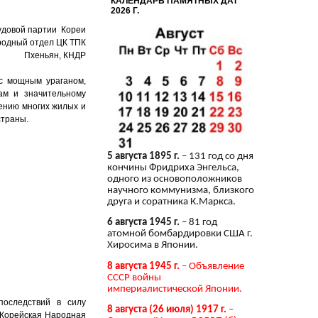
КАЛЕНДАРЬ ПАМЯТНЫХ ДАТ
2026 Г.
удовой партии Кореи
одный отдел ЦК ТПК
Пхеньян, КНДР
с мощным ураганом,
ам и значительному
ению многих жилых и
страны.
5 августа 1895 г.
– 131 год со дня
кончины Фридриха Энгельса,
одного из основоположников
научного коммунизма, близкого
друга и соратника К.Маркса.
6 августа 1945 г.
– 81 год
атомной бомбардировки США г.
Хиросима в Японии.
8 августа 1945 г.
– Объявление
СССР войны
империалистической Японии.
последствий в силу
8 августа (26 июля) 1917 г.
–
о Корейская Народная