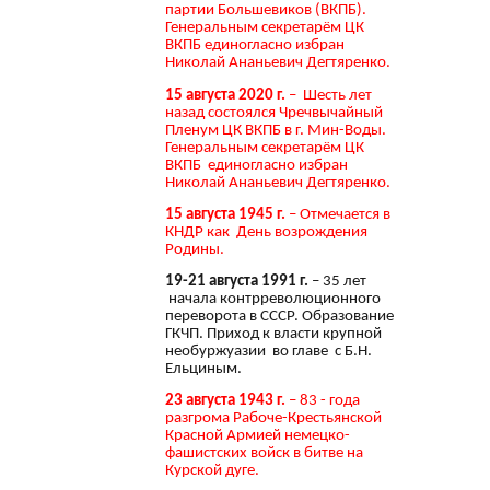
партии Большевиков (ВКПБ).
Генеральным секретарём ЦК
ВКПБ единогласно избран
Николай Ананьевич Дегтяренко.
15 августа 2020 г.
– Шесть лет
назад состоялся Чречвычайный
Пленум ЦК ВКПБ в г. Мин-Воды.
Генеральным секретарём ЦК
ВКПБ единогласно избран
Николай Ананьевич Дегтяренко.
15 августа 1945 г.
– Отмечается в
КНДР как День возрождения
Родины.
19-21 августа 1991 г.
– 35 лет
начала контрреволюционного
переворота в СССР. Образование
ГКЧП. Приход к власти крупной
необуржуазии во главе с Б.Н.
Ельциным.
23 августа 1943 г.
– 83 - года
разгрома Рабоче-Крестьянской
Красной Армией немецко-
фашистских войск в битве на
Курской дуге.