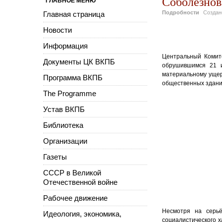
Соболезно
ГЛАВНОЕ МЕНЮ
Подробности
Созда
Главная страница
Новости
Информация
Центральный Комит
Документы ЦК ВКПБ
обрушившимся 21 и
материальному ущер
Программа ВКПБ
общественных здани
The Programme
Устав ВКПБ
Библиотека
Организации
Газеты
СССР в Великой
Отечественной войне
Рабочее движение
Несмотря на серьё
Идеология, экономика,
социалистического х