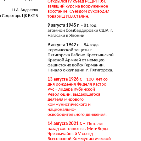
Открылся IV съезд РСДРП (б),
взявший курс на вооружённое
Н.А. Андреева
восстание. Съездом руководил
 Секретарь ЦК ВКПБ
товарищ И.В.Сталин.
9 августа 1945 г.
– 81 год
атомной бомбардировки США г.
Нагасаки в Японии.
9 августа 1942 г.
– 84 года
героической защиты г.
Пятигорска Рабоче-Крестьянской
Красной Армией от немецко-
фашистских войск Германии.
Начало оккупации г. Пятигорска.
13 августа 1926 г.
– 100 лет со
дня рождения Фиделя Кастро
Рус – лидера Кубинской
Революции, выдающегося
деятеля мирового
коммунистического и
национально-
освободительного движения.
14 августа 2021 г.
– Пять лет
назад состоялся в г. Мин-Воды
Чрезвычайный V съезд
Всесоюзной Коммунистической