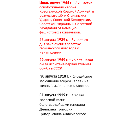
Июль-август 1944 г.
– 82 – летие
освобождения Рабоче-
Крестьянской Красной Армией, в
результате 10- и Сталинских
Ударов, Советской Белоруссии,
Советской Украины и Советской
Молдавии от немецко-
фашистских захватчиков.
23 августа 1939 г.
– 87 лет со
дня заключения советско-
германского договора о
ненападении.
29 августа 1949 г. –
76 лет назад
была испытана первая атомная
бомба в СССР.
30 августа 1918 г.
- Злодейское
покушение эсерки Каплан на
жизнь В.И.Ленина в г. Москве.
31 августа 1919 г.
– 107 лет
зверской казни
белогвардейцами генерала
Деникина Григория
Григорьевича Анджиевского –