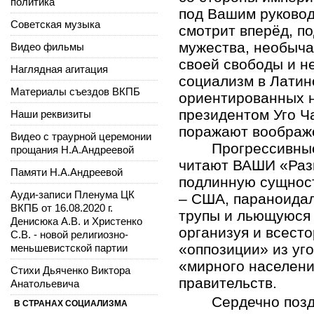
политика
под Вашим руковод
Советская музыка
смотрит вперёд, п
мужества, необыча
Видео фильмы
своей свободы и н
Наглядная агитация
социализм в Латин
Материалы съездов ВКПБ
ориентированных 
президентом Уго Ч
Наши реквизиты
поражают воображ
Видео с траурной церемонии
Прогрессивны
прощания Н.А.Андреевой
читают ВАШИ «Раз
Памяти Н.А.Андреевой
подлинную сущнос
Ауди-записи Пленума ЦК
– США, параноидал
ВКПБ от 16.08.2020 г.
трупы и льющуюся 
Денисюка А.В. и Христенко
организуя и всест
С.В. - новой религиозно-
«оппозиции» из уг
меньшевистской партии
«мирного населени
Стихи Дьяченко Виктора
правительств.
Анатольевича
Сердечно позд
В СТРАНАХ СОЦИАЛИЗМА