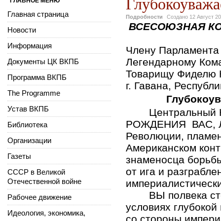
Глубокоуважа
ГЛАВНОЕ МЕНЮ
Главная страница
Подробности
Создано
12 Август 2
ВСЕСОЮЗНАЯ К
Новости
Информация
Члену Парламента 
Легендарному Ком
Документы ЦК ВКПБ
Товарищу Фиделю 
Программа ВКПБ
г. Гавана, Республ
The Programme
Глубокоув
Устав ВКПБ
Центральный 
РОЖДЕНИЯ ВАС, Ле
Библиотека
Революции, пламен
Организации
Американском конт
Газеты
знаменосца борьбы
от ига и разграбл
СССР в Великой
Отечественной войне
империалистическ
ВЫ полвека ст
Рабочее движение
условиях глубокой
Идеология, экономика,
со стороны импери