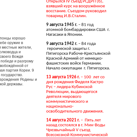
Открылся IV съезд РСДРП (б),
взявший курс на вооружённое
восстание. Съездом руководил
товарищ И.В.Сталин.
9 августа 1945 г.
– 81 год
атомной бомбардировки США г.
Нагасаки в Японии.
 японцы хорошо
ебе оружие в
9 августа 1942 г.
– 84 года
и местные жители,
героической защиты г.
олководца и
Пятигорска Рабоче-Крестьянской
 своего Вождя
Красной Армией от немецко-
победе и разгрому
фашистских войск Германии.
освобождённой от
Начало оккупации г. Пятигорска.
вая партия Кореи. 9
государство.
13 августа 1926 г.
– 100 лет со
озрождения Родины и
дня рождения Фиделя Кастро
кой державы.
Рус – лидера Кубинской
Революции, выдающегося
деятеля мирового
коммунистического и
национально-
освободительного движения.
14 августа 2021 г.
– Пять лет
назад состоялся в г. Мин-Воды
Чрезвычайный V съезд
Всесоюзной Коммунистической