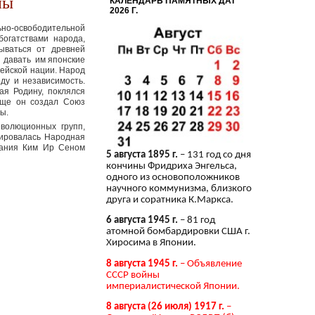
ны
КАЛЕНДАРЬ ПАМЯТНЫХ ДАТ
2026 Г.
но-освободительной
богатствами народа,
зываться от древней
и давать им японские
рейской нации. Народ
ду и независимость.
ая Родину, поклялся
ище он создал Союз
ы.
волюционных групп,
мировалась Народная
вания Ким Ир Сеном
5 августа 1895 г.
– 131 год со дня
кончины Фридриха Энгельса,
одного из основоположников
научного коммунизма, близкого
друга и соратника К.Маркса.
6 августа 1945 г.
– 81 год
атомной бомбардировки США г.
Хиросима в Японии.
8 августа 1945 г.
– Объявление
СССР войны
империалистической Японии.
8 августа (26 июля) 1917 г.
–