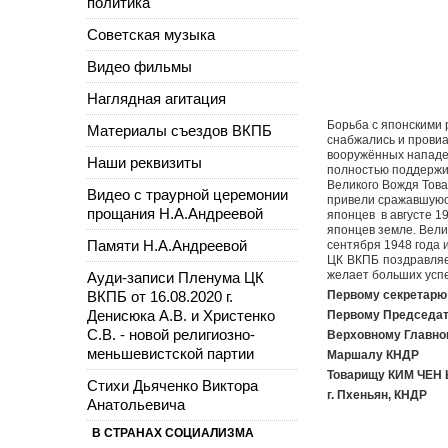
политика
Советская музыка
Видео фильмы
Наглядная агитация
Борьба с японскими 
Материалы съездов ВКПБ
снабжались и прови
вооружённых нападе
Наши реквизиты
полностью поддержи
Великого Вождя Това
Видео с траурной церемонии
привели сражавшуюс
прощания Н.А.Андреевой
японцев в августе 1
японцев земле. Вели
Памяти Н.А.Андреевой
сентября 1948 года 
ЦК ВКПБ поздравляе
желает больших усп
Ауди-записи Пленума ЦК
ВКПБ от 16.08.2020 г.
Первому секретарю
Денисюка А.В. и Христенко
Первому Председа
С.В. - новой религиозно-
Верховному Главно
меньшевистской партии
Маршалу КНДР
Товарищу КИМ ЧЕН
Стихи Дьяченко Виктора
г. Пхеньян, КНДР
Анатольевича
В СТРАНАХ СОЦИАЛИЗМА