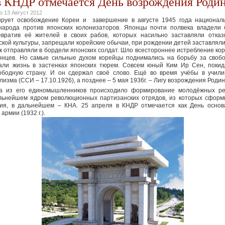
 в КНДР отмечается День возрождения Роди
но
13 Август 2012
ирует освобождение Кореи и завершение в августе 1945 года националь
народа против японских колонизаторов. Японцы почти полвека владели 
евратив её жителей в своих рабов, которых насильно заставляли отка
кой культуры, запрещали корейские обычаи, при рождении детей заставлял
 отправляли в бордели японских солдат. Шло всестороннее истребление ко
онцев. Но самые сильные духом корейцы поднимались на борьбу за свобо
али жизнь в застенках японских тюрем. Совсем юный Ким Ир Сен, покид
вободную страну. И он сдержал своё слово. Ещё во время учёбы в учил
зма (ССИ – 17.10.1926), а позднее – 5 мая 1936г. – Лигу возрождения Родин
а из его единомышленников происходило формирование молодёжных ре
льнейшем ядром революционных партизанских отрядов, из которых сфор
ия, в дальнейшем – КНА. 25 апреля в КНДР отмечается как День осно
рмии (1932 г.).