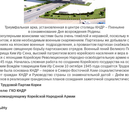
Триумфальная арка, установленная в центре столицы КНДР – Пхеньяне
в ознаменование Дня возрождения Родины.
регулярными воинскими частями была очень тяжёлой и неравной, поскольку
антом, и всем необходимым военным снаряжением. Партизаны же добывали с
ниях на японские военные подразделения, а провиантом партизан снабжал
вавшие священную борьбу партизанских отрядов. Военный гений Великого П
рища Ким Ир Сена, высокий патриотизм всего корейского населения и вера в
я с японцами Корейскую Революционную Народно-освободительную армию к 
945 года. Началась сложная работа по созданию Корейского государства на 
ким Вождём товарищем Ким Ир Сеном 10 октября 1945 года создаётся Трудо
им была основана КНДР – первое в Северо-Восточной Азии социалистическое 
т граждан КНДР и Руководство страны со знаменательной датой – Днём в
ехов в реализации грандиозных планов созидания зажиточной социалистичес
 Трудовой Партии Кореи
телю ГКО КНДР
командующему Корейской Народной Армии
 ЫНу