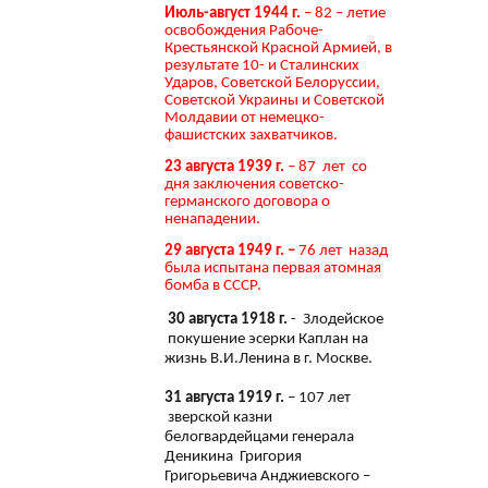
Июль-август 1944 г.
– 82 – летие
освобождения Рабоче-
Крестьянской Красной Армией, в
результате 10- и Сталинских
Ударов, Советской Белоруссии,
Советской Украины и Советской
Молдавии от немецко-
фашистских захватчиков.
23 августа 1939 г.
– 87 лет со
дня заключения советско-
германского договора о
ненападении.
29 августа 1949 г. –
76 лет назад
была испытана первая атомная
бомба в СССР.
30 августа 1918 г.
- Злодейское
покушение эсерки Каплан на
жизнь В.И.Ленина в г. Москве.
31 августа 1919 г.
– 107 лет
зверской казни
белогвардейцами генерала
Деникина Григория
Григорьевича Анджиевского –