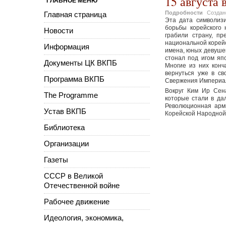
15 августа
ГЛАВНОЕ МЕНЮ
Подробности
Созда
Главная страница
Эта дата символиз
борьбы корейского 
Новости
грабили страну, пр
национальной корейс
Информация
имена, юных девушек
стонал под игом яп
Документы ЦК ВКПБ
Многие из них конч
вернуться уже в с
Программа ВКПБ
Свержения Империали
Вокруг Ким Ир Сен
The Programme
которые стали в да
Революционная арм
Устав ВКПБ
Корейской Народной а
Библиотека
Организации
Газеты
СССР в Великой
Отечественной войне
Рабочее движение
Идеология, экономика,