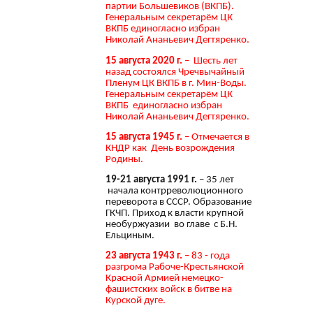
партии Большевиков (ВКПБ).
Генеральным секретарём ЦК
ВКПБ единогласно избран
Николай Ананьевич Дегтяренко.
15 августа 2020 г.
– Шесть лет
назад состоялся Чречвычайный
Пленум ЦК ВКПБ в г. Мин-Воды.
Генеральным секретарём ЦК
ВКПБ единогласно избран
Николай Ананьевич Дегтяренко.
15 августа 1945 г.
– Отмечается в
КНДР как День возрождения
Родины.
19-21 августа 1991 г.
– 35 лет
начала контрреволюционного
переворота в СССР. Образование
ГКЧП. Приход к власти крупной
необуржуазии во главе с Б.Н.
Ельциным.
23 августа 1943 г.
– 83 - года
разгрома Рабоче-Крестьянской
Красной Армией немецко-
фашистских войск в битве на
Курской дуге.