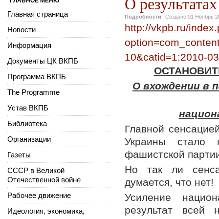
О результатах
ГЛАВНОЕ МЕНЮ
Главная страница
Подробности
Создано
01 Ноябрь 2
http://vkpb.ru/index
Новости
option=com_content
Информация
10&catid=1:2010-03
Документы ЦК ВКПБ
ОСТАНОВИТ
Программа ВКПБ
О вхождении в 
The Programme
Устав ВКПБ
национ
Библиотека
Главной сенсацией
Организации
Украины стало 
фашистской партии
Газеты
Но так ли сенса
СССР в Великой
Отечественной войне
думается, что нет!
Рабочее движение
Усиление национ
результат всей 
Идеология, экономика,