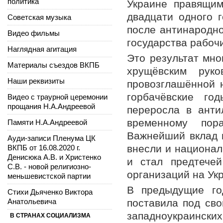
политика
Украине правящим
двадцати одного 
Советская музыка
после антинародно
Видео фильмы
государства рабочи
Наглядная агитация
Это результат мно
Материалы съездов ВКПБ
хрущёвским рук
Наши реквизиты
провозглашённой 
горбачёвские год
Видео с траурной церемонии
прощания Н.А.Андреевой
переросла в анти
временному по
Памяти Н.А.Андреевой
Важнейший вклад 
Ауди-записи Пленума ЦК
внесли и национал
ВКПБ от 16.08.2020 г.
Денисюка А.В. и Христенко
и стал предтече
С.В. - новой религиозно-
организаций на Укр
меньшевистской партии
В предыдущие го
Стихи Дьяченко Виктора
Анатольевича
поставила под сво
западноукраински
В СТРАНАХ СОЦИАЛИЗМА