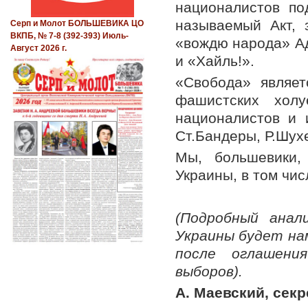
националистов по
называемый Акт, 
Серп и Молот БОЛЬШЕВИКА ЦО
ВКПБ, № 7-8 (392-393) Июль-
«вождю народа» Ад
Август 2026 г.
и «Хайль!».
«Свобода» являе
фашистских холу
националистов и 
Ст.Бандеры, Р.Шух
Мы, большевики,
Украины, в том чи
(Подробный анал
Укр
аины будет на
после оглашени
выборов).
А. Маевский, сек