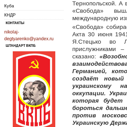
Тернопольской. А 
Куба
«Свобода» выш
КНДР
международную из
КОНТАКТЫ
«Свобода» собира
nikolaj-
Акта 30 июня 1941
degtyarenko@yandex.ru
Я.Стецько во 
ШТАНДАРТ ВКПБ
прислужниками –
сказано:
«Возобн
взаимодейство
Германией, кот
создаёт новый
украинскому н
оккупации. Укра
которая будет 
бороться дальш
против москов
Украинскую Держа