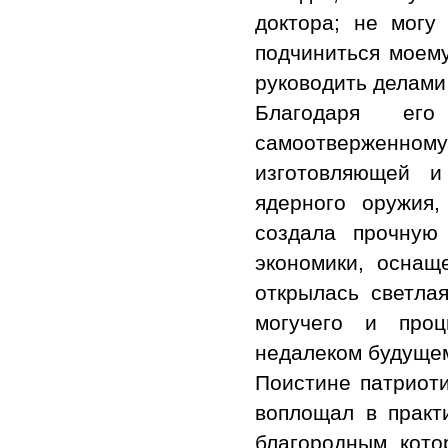
доктора; не могу
подчиниться моему
руководить делами 
Благодаря его
самоотверженному
изготовляющей и
ядерного оружия
создала прочную
экономики, оснащ
открылась светла
могучего и проц
недалеком будуще
Поистине патриот
воплощал в практ
благородным, кото