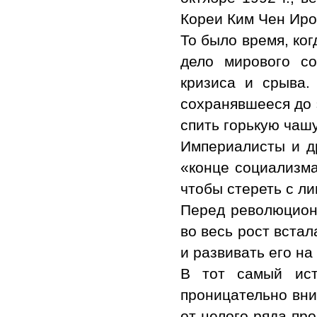
Кореи Ким Чен Иро
То было время, ко
дело мирового со
кризиса и срыва.
сохранявшееся до 
спить горькую чашу
Империалисты и др
«конце социализма
чтобы стереть с л
Перед революцион
во весь рост вста
и развивать его на
В тот самый ис
проницательно вни
от целого ряда пр