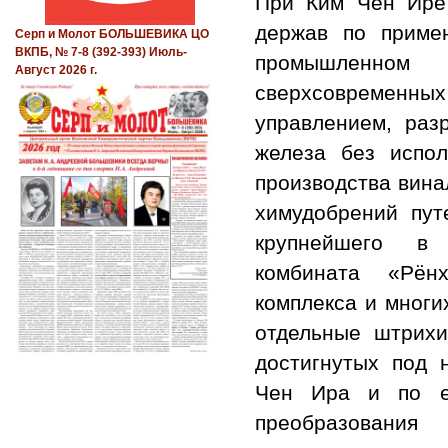
При Ким Чен Ире
держав по приме
Серп и Молот БОЛЬШЕВИКА ЦО
ВКПБ, № 7-8 (392-393) Июль-
промышленном 
Август 2026 г.
сверхсовременны
управлением, раз
железа без испол
производства вина
химудобрений пут
крупнейшего в 
комбината «Рёнх
комплекса и многи
отдельные штрихи
достигнутых под 
Чен Ира и по ег
преобразования