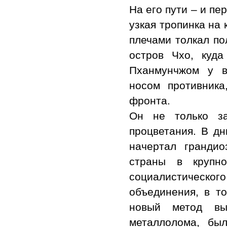
На его пути – и пе
узкая тропинка на 
плечами толкал по
остров Чхо, куд
Пханмунчжом у в
носом противник
фронта.
Он не только з
процветания. В дн
начертал грандио
страны в крупн
социалистическо
объединения, в т
новый метод вы
металлолома, бы