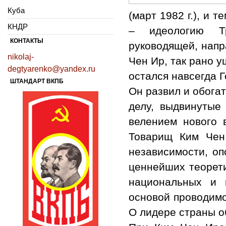
Куба
(март 1982 г.), и 
КНДР
– идеологию Тр
КОНТАКТЫ
руководящей, нап
nikolaj-
Чен Ир, так рано 
degtyarenko@yandex.ru
остался навсегда 
ШТАНДАРТ ВКПБ
Он развил и обога
делу, вы­двинуты
велением нового 
Товарищ Ким Чен
независимости, о
ценнейших теорети
национальных и 
основой проводимо
О лидере страны о