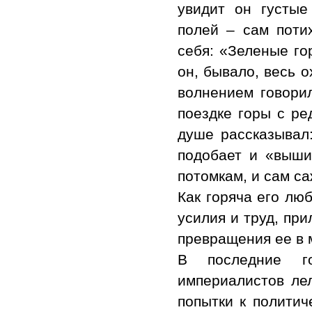
увидит он густые
полей – сам потих
себя: «Зеленые го
он, бывало, весь 
волнением говори
поездке горы с ре
душе рассказывал:
подобает и «выши
потомкам, и сам са
Как горяча его лю
усилия и труд, пр
превращения ее в 
В последние г
империалистов ле
попытки к политич