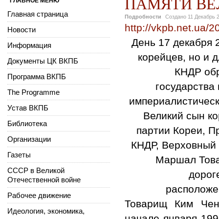
ПАМЯТИ ВЕ
ГЛАВНОЕ МЕНЮ
Главная страница
Подробности
Создано
11 Декабрь 
http://vkpb.net.ua/
Новости
День 17 декабря 
Информация
корейцев, но и 
Документы ЦК ВКПБ
КНДР обр
Программа ВКПБ
государства
The Programme
империалистическо
Устав ВКПБ
Великий сын ко
Библиотека
партии Кореи, П
Организации
КНДР, Верховный
Газеты
Маршал Това
СССР в Великой
дорог
Отечественной войне
расположе
Рабочее движение
Товарищ Ким Чен
Идеология, экономика,
начале января 199