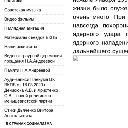
политика
жизни было служен
Советская музыка
очень много. При
Видео фильмы
навсегда похоро
Наглядная агитация
ядерного удара 
Материалы съездов ВКПБ
ядерного нападен
Наши реквизиты
дальнейшего суще
Видео с траурной церемонии
прощания Н.А.Андреевой
Памяти Н.А.Андреевой
Ауди-записи Пленума ЦК
ВКПБ от 16.08.2020 г.
Денисюка А.В. и Христенко
С.В. - новой религиозно-
меньшевистской партии
Стихи Дьяченко Виктора
Анатольевича
В СТРАНАХ СОЦИАЛИЗМА