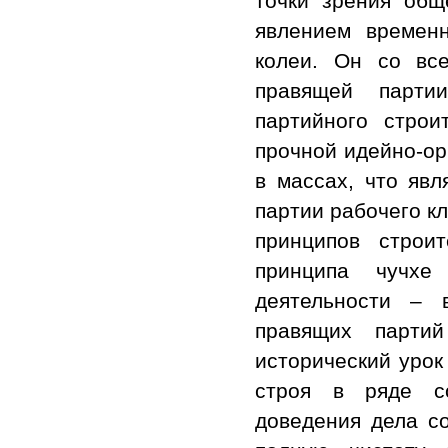
точки зрения общ
явлением времен
колеи. Он со вс
правящей парти
партийного строи
прочной идейно-ор
в массах, что яв
партии рабочего к
принципов строит
принципа чучхе
деятельности – 
правящих парти
исторический урок
строя в ряде со
доведения дела с