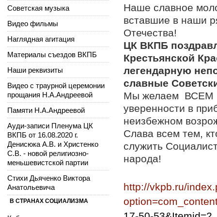
Наше славное мол
Советская музыка
вставшие в наши р
Видео фильмы
Отечества!
Наглядная агитация
ЦК ВКПБ поздравл
Материалы съездов ВКПБ
Крестьянской Кра
легендарную неп
Наши реквизиты
славные Советск
Видео с траурной церемонии
Мы желаем ВСЕМ ВА
прощания Н.А.Андреевой
уверенности в пр
Памяти Н.А.Андреевой
неизбежном возро
Ауди-записи Пленума ЦК
Слава всем тем, кт
ВКПБ от 16.08.2020 г.
Денисюка А.В. и Христенко
служить Социалист
С.В. - новой религиозно-
народа!
меньшевистской партии
Стихи Дьяченко Виктора
http://vkpb.ru/index
Анатольевича
option=com_content
В СТРАНАХ СОЦИАЛИЗМА
17-50-53&Itemid=2