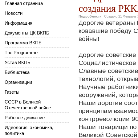
Главная страница
создания РК
Новости
Подробности
Создано
21 Февраль 
Дорогие ветераны 
Информация
ковавшие победу С
Документы ЦК ВКПБ
войны!
Программа ВКПБ
The Programme
Дорогие советские
Социалистическое 
Устав ВКПБ
Славные советские
Библиотека
технологий, откры
Организации
Научные работники
Газеты
вооружений, котор
СССР в Великой
Наши дорогие соот
Отечественной войне
принципам взаимоо
Рабочее движение
контрреволюции 90
Наши товарищи по
Идеология, экономика,
политика
Великой Советской