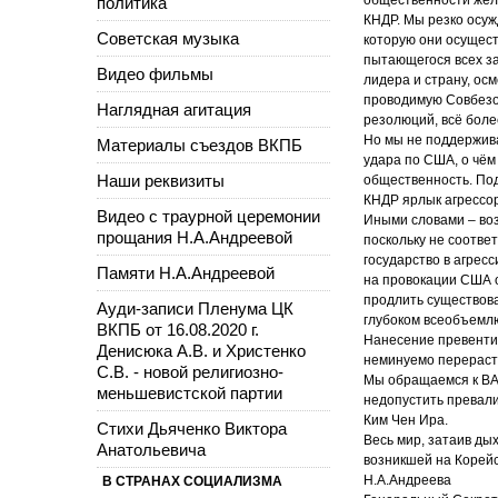
политика
КНДР. Мы резко осу
Советская музыка
которую они осущест
пытающегося всех за
Видео фильмы
лидера и страну, ос
проводимую Совбезо
Наглядная агитация
резолюций, всё боле
Но мы не поддержив
Материалы съездов ВКПБ
удара по США, о чём
Наши реквизиты
общественность. Под
КНДР ярлык агрессо
Видео с траурной церемонии
Иными словами – воз
прощания Н.А.Андреевой
поскольку не соотве
государство в агрес
Памяти Н.А.Андреевой
на провокации США о
продлить существова
Ауди-записи Пленума ЦК
глубоком всеобъемл
ВКПБ от 16.08.2020 г.
Нанесение превентив
Денисюка А.В. и Христенко
неминуемо перераст
С.В. - новой религиозно-
Мы обращаемся к ВА
меньшевистской партии
недопустить превали
Ким Чен Ира.
Стихи Дьяченко Виктора
Весь мир, затаив ды
Анатольевича
возникшей на Корей
Н.А.Андреева
В СТРАНАХ СОЦИАЛИЗМА