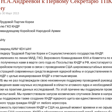
Н.А.Андреевой к Первому Секретарю ТПК
ну
но
30 Март 2013
Трудовой Партии Кореи
елю ГКО КНДР
омандующему Корейской Народной Армии
ЫНу
Товарищ КИМ ЧЕН ЫН!
лидеру Трудовой Партии Кореи и Социалистического государства КНДР.
аявлениях по линии МИД, ГКО, Верховного Командования КНА и Комитета по
полученных нами в марте сего года из Посольства КНДР в РФ, констатируетс
орейском полуострове в связи с проведением США широкомасштабных военн
нстрацией современных средств ведения ядерной войны и осуществлением 
КНДР с целью инициирования КНДР к ответным мерам.
ПБ мы не раз подтверждали свою неизменную поддержку проводимой руково
оведения вами научных исследований в области атомного ядра и необходимо
рки на практике данных исследований. По этой причине мы поддержали про
спытаний. Мы приветствовали запуски космических спутников Земли в напр
ы поддержали также создание КНДР ядерного щита как единственного в сов
ого труда граждан КНДР от любого агрессора.
ожность противостояния КНДР и США на данный момент времени и не скрыв
ание США уничтожить КНДР и общественно-политический строй, избранный