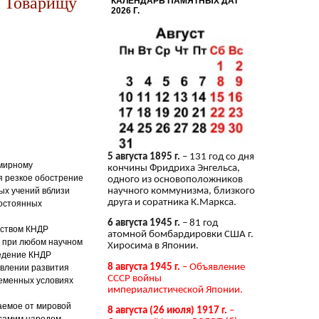
 Товарищу
КАЛЕНДАРЬ ПАМЯТНЫХ ДАТ
2026 Г.
5 августа 1895 г.
– 131 год со дня
 мирному
кончины Фридриха Энгельса,
я резкое обострение
одного из основоположников
ых учений вблизи
научного коммунизма, близкого
друга и соратника К.Маркса.
постоянных
6 августа 1945 г.
– 81 год
дством КНДР
атомной бомбардировки США г.
й при любом научном
Хиросима в Японии.
ведение КНДР
8 августа 1945 г.
– Объявление
авлении развития
СССР войны
ременных условиях
империалистической Японии.
аемое от мировой
8 августа (26 июля) 1917 г.
–
 самим народом