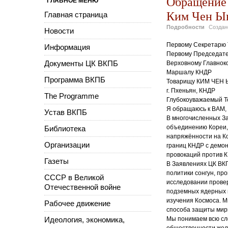
Обращение 
ГЛАВНОЕ МЕНЮ
Ким Чен Ы
Главная страница
Подробности
Созда
Новости
Первому Секретарю 
Информация
Первому Председат
Документы ЦК ВКПБ
Верховному Главнок
Маршалу КНДР
Программа ВКПБ
Товарищу КИМ ЧЕН 
г. Пхеньян, КНДР
The Programme
Глубокоуважаемый 
Я обращаюсь к ВАМ, 
Устав ВКПБ
В многочисленных З
объединению Кореи, 
Библиотека
напряжённости на К
Организации
границ КНДР с демо
провокаций против 
Газеты
В Заявлениях ЦК ВК
политики сонгун, пр
СССР в Великой
исследовании прове
Отечественной войне
подземных ядерных и
изучения Космоса. М
Рабочее движение
способа защиты мирн
Идеология, экономика,
Мы понимаем всю сл
общественности жел