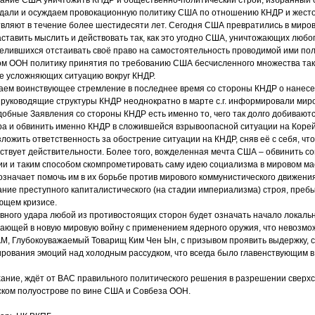
ждали и осуждаем провокационную политику США по отношению КНДР и жест
вляют в течение более шестидесяти лет. Сегодня США превратились в миро
ставить мыслить и действовать так, как это угодно США, уничтожающих любо
мелившихся отстаивать своё право на самостоятельность проводимой ими по
м ООН политику принятия по требованию США бесчисленного множества та
е усложняющих ситуацию вокруг КНДР.
аем воинствующее стремление в последнее время со стороны КНДР о нанесе
 руководящие структуры КНДР неоднократно в марте с.г. информировали мир
обные Заявления со стороны КНДР есть именно то, чего так долго добивают
ра и обвинить именно КНДР в сложившейся взрывоопасной ситуации на Корей
ложить ответственность за обострение ситуации на КНДР, сняв её с себя, чт
тствует действительности. Более того, вожделенная мечта США – обвинить с
сии и таким способом скомпрометировать саму идею социализма в мировом м
значает помочь им в их борьбе против мирового коммунистического движени
ние преступного капиталистического (на стадии империализма) строя, преб
ющем кризисе.
ного удара любой из противостоящих сторон будет означать начало локаль
ающей в новую мировую войну с применением ядерного оружия, что невозмо
М, Глубокоуважаемый Товарищ Ким Чен Ын, с призывом проявить выдержку, 
рования эмоций над холодным рассудком, что всегда было главенствующим в
хание, ждёт от ВАС правильного политического решения в разрешении сверх
ском полуострове по вине США и Совбеза ООН.