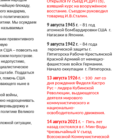
Открылся IV съезд РСДРП (б),
очайшую блокаду,
взявший курс на вооружённое
восстание. Съездом руководил
вого жандарма,
товарищ И.В.Сталин.
го политического
литики. Мы осуждаем
9 августа 1945 г.
– 81 год
к называемых
атомной бомбардировки США г.
Нагасаки в Японии.
нии превентивного
9 августа 1942 г.
– 84 года
овую
героической защиты г.
ся США – повесить на
Пятигорска Рабоче-Крестьянской
ском полуострове.
Красной Армией от немецко-
о недопустимо,
фашистских войск Германии.
оциалистическое
Начало оккупации г. Пятигорска.
асштабе. Поддаться
13 августа 1926 г.
– 100 лет со
я, помочь США
дня рождения Фиделя Кастро
ывающего ныне в
Рус – лидера Кубинской
Революции, выдающегося
ной войны,
деятеля мирового
жно недооценивать.
коммунистического и
сверхвыдержку и
национально-
 политике Великого
освободительного движения.
14 августа 2021 г.
– Пять лет
сложной ситуации,
назад состоялся в г. Мин-Воды
Чрезвычайный V съезд
Всесоюзной Коммунистической