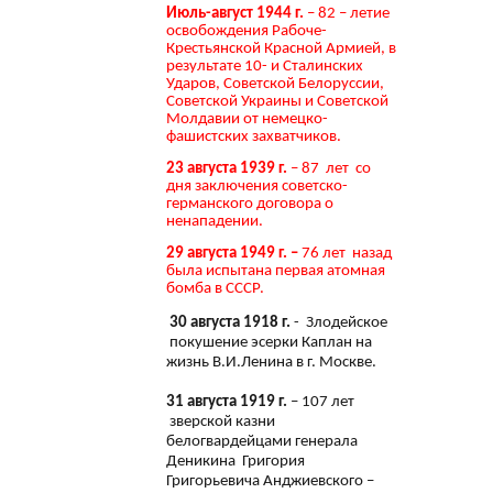
Июль-август 1944 г.
– 82 – летие
освобождения Рабоче-
Крестьянской Красной Армией, в
результате 10- и Сталинских
Ударов, Советской Белоруссии,
Советской Украины и Советской
Молдавии от немецко-
фашистских захватчиков.
23 августа 1939 г.
– 87 лет со
дня заключения советско-
германского договора о
ненападении.
29 августа 1949 г. –
76 лет назад
была испытана первая атомная
бомба в СССР.
30 августа 1918 г.
- Злодейское
покушение эсерки Каплан на
жизнь В.И.Ленина в г. Москве.
31 августа 1919 г.
– 107 лет
зверской казни
белогвардейцами генерала
Деникина Григория
Григорьевича Анджиевского –