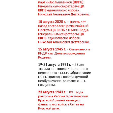
партии Большевиков (ВКПБ).
Генеральным секретарём ЦК
ВКПБ единогласно избран
Николай Ананьевич Дегтяренко.
15 августа 2020 г.
– Шесть лет
назад состоялся Чречвычайный
Пленум ЦК ВКПБ в г. Мин-Воды.
Генеральным секретарём ЦК
ВКПБ единогласно избран
Николай Ананьевич Дегтяренко.
15 августа 1945 г.
– Отмечается в
КНДР как День возрождения
Родины.
19-21 августа 1991 г.
– 35 лет
начала контрреволюционного
переворота в СССР. Образование
ГКЧП. Приход к власти крупной
необуржуазии во главе с Б.Н.
Ельциным.
23 августа 1943 г.
– 83 - года
разгрома Рабоче-Крестьянской
Красной Армией немецко-
фашистских войск в битве на
Курской дуге.