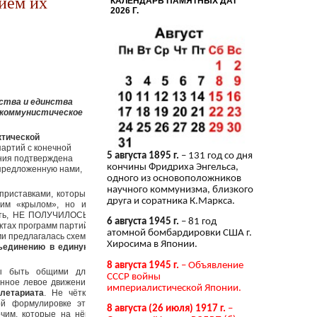
ием их
КАЛЕНДАРЬ ПАМЯТНЫХ ДАТ
2026 Г.
ства и единства
 коммунистическое
ктической
артий с конечной
5 августа 1895 г.
– 131 год со дня
ения подтверждена
кончины Фридриха Энгельса,
 предложенную нами,
одного из основоположников
научного коммунизма, близкого
приставками, которые
друга и соратника К.Маркса.
оим «крылом», но из
ать, НЕ ПОЛУЧИЛОСЬ,
6 августа 1945 г.
– 81 год
ктах программ партий.
атомной бомбардировки США г.
ми предлагалась схема
Хиросима в Японии.
бъединению в единую
8 августа 1945 г.
– Объявление
ны быть общими для
СССР войны
енное левое движение
империалистической Японии.
летариата
. Не чётко
й формулировке это
8 августа (26 июля) 1917 г.
–
очим, которые на нём