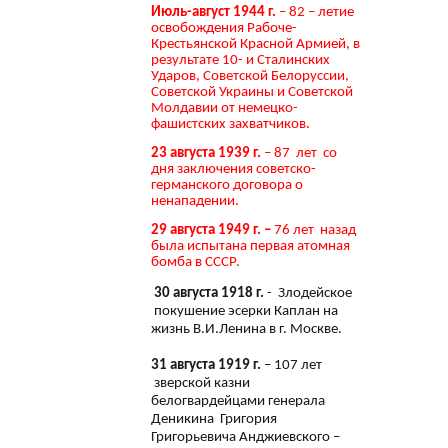
Июль-август 1944 г.
– 82 – летие
освобождения Рабоче-
Крестьянской Красной Армией, в
результате 10- и Сталинских
Ударов, Советской Белоруссии,
Советской Украины и Советской
Молдавии от немецко-
фашистских захватчиков.
23 августа 1939 г.
– 87 лет со
дня заключения советско-
германского договора о
ненападении.
29 августа 1949 г. –
76 лет назад
была испытана первая атомная
бомба в СССР.
30 августа 1918 г.
- Злодейское
покушение эсерки Каплан на
жизнь В.И.Ленина в г. Москве.
31 августа 1919 г.
– 107 лет
зверской казни
белогвардейцами генерала
Деникина Григория
Григорьевича Анджиевского –