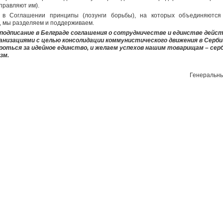
правляют им).
 в Соглашении принципы (лозунги борьбы), на которых объединяются
, мы разделяем и поддерживаем.
одписание в Белграде соглашения о сотрудничестве и единстве дейс
анизациями с целью консолидации коммунистического движения в Серби
роться за идейное единство, и желаем успехов нашим товарищам – сер
зм.
Генеральн