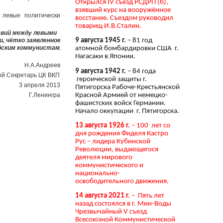
Открылся IV съезд РСДРП (б),
взявший курс на вооружённое
 левые политические
восстание. Съездом руководил
товарищ И.В.Сталин.
твий между левыми
и,
чётко заявленное
9 августа 1945 г.
– 81 год
бским коммунистам,
атомной бомбардировки США г.
Нагасаки в Японии.
Н.А.Андреева
9 августа 1942 г.
– 84 года
ый Секретарь ЦК ВКПБ
героической защиты г.
3 апреля 2013 г
Пятигорска Рабоче-Крестьянской
Красной Армией от немецко-
Г.Ленинград
фашистских войск Германии.
Начало оккупации г. Пятигорска.
13 августа 1926 г.
– 100 лет со
дня рождения Фиделя Кастро
Рус – лидера Кубинской
Революции, выдающегося
деятеля мирового
коммунистического и
национально-
освободительного движения.
14 августа 2021 г.
– Пять лет
назад состоялся в г. Мин-Воды
Чрезвычайный V съезд
Всесоюзной Коммунистической