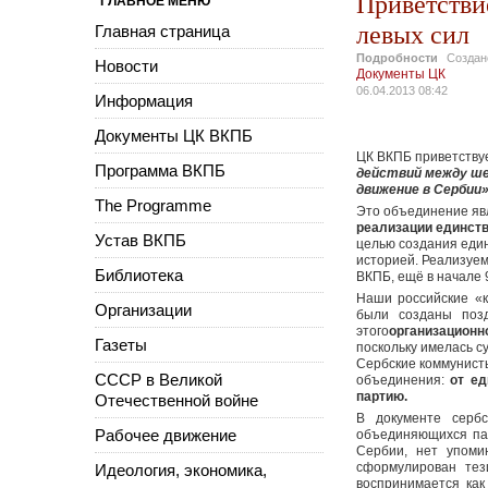
Приветстви
ГЛАВНОЕ МЕНЮ
левых сил
Главная страница
Подробности
Созда
Новости
Документы ЦК
06.04.2013 08:42
Информация
Документы ЦК ВКПБ
ЦК ВКПБ приветству
Программа ВКПБ
действий
между ше
движение в Сербии»
The Programme
Это объединение яв
реализации единств
Устав ВКПБ
целью создания еди
историей. Реализуе
Библиотека
ВКПБ, ещё в начале 9
Наши российские «к
Организации
были созданы позд
этого
организационн
Газеты
поскольку имелась с
Сербские коммунисты
СССР в Великой
объединения:
от ед
партию.
Отечественной войне
В документе серб
Рабочее движение
объединяющихся пар
Сербии, нет упоми
сформулирован те
Идеология, экономика,
воспринимается как