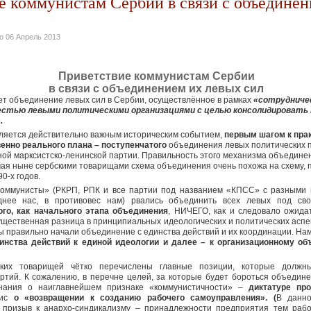
е коммунистам Сербии в связи с объединен
но
06 Апрель 2013
Приветствие коммунистам Сербии
в связи с объединением их левых сил
ет объединение левых сил в Сербии, осуществлённое в рамках
«сотрудниче
стью левыми политическими организациями с целью консолидировать
.
ляется действительно важным историческим событием,
первым шагом к пра
енно реального плана – поступенчатого
объединения левых политических п
ной марксистско-ленинской партии. Правильность этого механизма объедин
мая ныне сербскими товарищами схема объединения очень похожа на схему,
0-х годов.
оммунисты» (РКРП, РПК и все партии под названием «КПСС» с разными 
нее нас, в противовес нам) рвались объединить всех левых под св
ого, как начального этапа объединения
, НИЧЕГО, как и следовало ожид
ущественная разница в принципиальных идеологических и политических аспе
 правильно начали объединение с единства действий и их координации. На
инства действий к единой идеологии и далее – к организационному о
ских товарищей чётко перечислены главные позиции, которые долж
тий. К сожалению, в перечне целей, за которые будет бороться объедин
нания о наиглавнейшем признаке «коммунистичности» –
диктатуре про
зис
о «возвращении к созданию рабочего самоуправления». (
В данно
 призыв к анархо-синдикализму – принадлежности предприятия тем раб