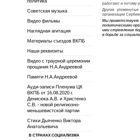
политика
работают и потому у
Другие упомянутые
Советская музыка
организации Сербии
Видео фильмы
Мы приветствуем п
политическими орг
ими стремление бо
Наглядная агитация
в борьбе за социали
Материалы съездов ВКПБ
Наши реквизиты
Видео с траурной церемонии
прощания Н.А.Андреевой
Памяти Н.А.Андреевой
Ауди-записи Пленума ЦК
ВКПБ от 16.08.2020 г.
Денисюка А.В. и Христенко
С.В. - новой религиозно-
меньшевистской партии
Стихи Дьяченко Виктора
Анатольевича
В СТРАНАХ СОЦИАЛИЗМА