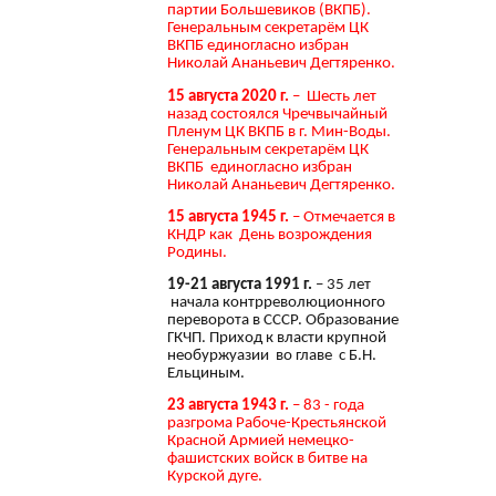
партии Большевиков (ВКПБ).
Генеральным секретарём ЦК
ВКПБ единогласно избран
Николай Ананьевич Дегтяренко.
15 августа 2020 г.
– Шесть лет
назад состоялся Чречвычайный
Пленум ЦК ВКПБ в г. Мин-Воды.
Генеральным секретарём ЦК
ВКПБ единогласно избран
Николай Ананьевич Дегтяренко.
15 августа 1945 г.
– Отмечается в
КНДР как День возрождения
Родины.
19-21 августа 1991 г.
– 35 лет
начала контрреволюционного
переворота в СССР. Образование
ГКЧП. Приход к власти крупной
необуржуазии во главе с Б.Н.
Ельциным.
23 августа 1943 г.
– 83 - года
разгрома Рабоче-Крестьянской
Красной Армией немецко-
фашистских войск в битве на
Курской дуге.