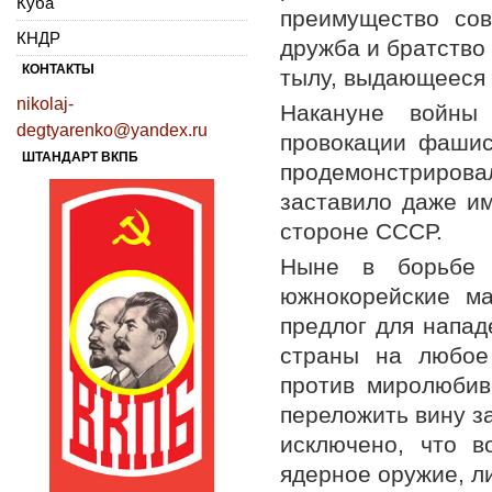
Куба
преимущество сов
КНДР
дружба и братство
КОНТАКТЫ
тылу, выдающееся 
nikolaj-
Накануне войны
degtyarenko@yandex.ru
провокации фашис
ШТАНДАРТ ВКПБ
продемонстрировал
заставило даже и
стороне СССР.
Ныне в борьбе 
южнокорейские ма
предлог для напад
страны на любое 
против миролюбив
переложить вину з
исключено, что 
ядерное оружие, л