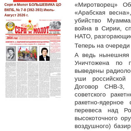
«Миротворец» Об
Серп и Молот БОЛЬШЕВИКА ЦО
ВКПБ, № 7-8 (392-393) Июль-
«Арабская весна»
Август 2026 г.
убийство Муамма
война в Сирии, с
НАТО, разгорающи
Теперь на очереди 
А ведь нынешняя 
Уничтожена по п
выведены радиоло
уши российской 
Договор СНВ-3, 
советского ракет
ракетно-ядерное
перевеса над Ро
высокоточного ору
воздушного) бази