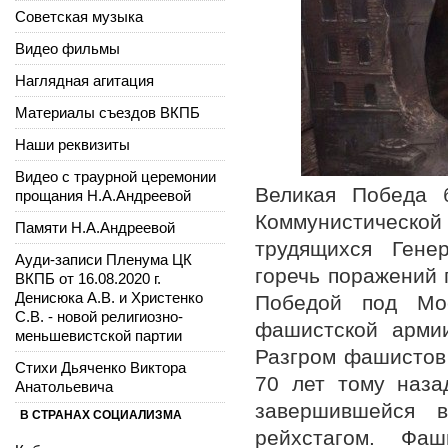
Советская музыка
Видео фильмы
Наглядная агитация
Материалы съездов ВКПБ
Наши реквизиты
Видео с траурной церемонии
Великая Победа 
прощания Н.А.Андреевой
Коммунистическо
Памяти Н.А.Андреевой
трудящихся Ген
Ауди-записи Пленума ЦК
горечь поражений 
ВКПБ от 16.08.2020 г.
Денисюка А.В. и Христенко
Победой под Мо
С.В. - новой религиозно-
фашистской арми
меньшевистской партии
Разгром фашистов 
Стихи Дьяченко Виктора
70 лет тому наза
Анатольевича
завершившейся 
В СТРАНАХ СОЦИАЛИЗМА
рейхстагом. Ф