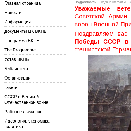
Подробности
Создано
08 Май 2013
Главная страница
Уважаемые вете
Новости
Советской Армии 
Информация
верен Военной При
Документы ЦК ВКПБ
Поздравляем вас
Программа ВКПБ
Победы СССР в 
фашистской Герма
The Programme
Устав ВКПБ
Библиотека
Организации
Газеты
СССР в Великой
Отечественной войне
Рабочее движение
Идеология, экономика,
политика