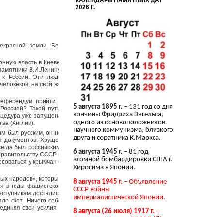
КАЛЕНДАРЬ ПАМЯТНЫХ ДАТ
2026 Г.
екрасной земли. Без
нную власть в Киеве.
памятники В.И.Ленину,
 к России. Эти люди
человеков, на свой же
референдум прийти к
5 августа 1895 г.
– 131 год со дня
Россией? Такой путь
кончины Фридриха Энгельса,
оцедура уже запущена
одного из основоположников
ва (Англии).
научного коммунизма, близкого
ым был русским, он не
друга и соратника К.Маркса.
 документов. Хрущев
егда был российским,
6 августа 1945 г.
– 81 год
 правительству СССР и
атомной бомбардировки США г.
соваться у крымчан –
Хиросима в Японии.
ых народов», которых
8 августа 1945 г.
– Объявление
ия в годы фашистской
СССР войны
реступникам достались
империалистической Японии.
ло скот. Ничего себе
единяя свои усилия с
8 августа (26 июля) 1917 г.
–