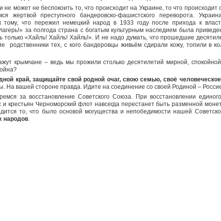
и не может не беспокоить то, что происходит на Украине, то что происходит 
мся жертвой преступного бандеровско-фашистского переворота. Украин
к тому, что пережил немецкий народ в 1933 году после прихода к влас
 лагерь!» за полгода страна с богатым культурным наследием была приведен
только «Хайль! Хайль! Хайль!». И не надо думать, что прошедшие десятил
 родственники тех, с кого бандеровцы живьём сдирали кожу, топили в ко
ажут крымчане – ведь мы прожили столько десятилетий мирной, спокойной 
е война?
ной край, защищайте свой родной очаг, свою семью, своё человеческое
. На вашей стороне правда. Идите на соединение со своей Родиной – Росси
ремся за восстановление Советского Союза. При восстановлении единог
 и крестьян Черноморский флот навсегда перестанет быть разменной монет
одится то, что было основой могущества и непобедимости нашей Cоветс
х народов
.