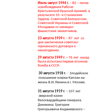
Июль-август 1944 г.
– 82 – летие
освобождения Рабоче-
Крестьянской Красной Армией, в
результате 10- и Сталинских
Ударов, Советской Белоруссии,
Советской Украины и Советской
Молдавии от немецко-
фашистских захватчиков.
23 августа 1939 г.
– 87 лет со
дня заключения советско-
германского договора о
ненападении.
29 августа 1949 г. –
76 лет назад
была испытана первая атомная
бомба в СССР.
30 августа 1918 г.
- Злодейское
покушение эсерки Каплан на
жизнь В.И.Ленина в г. Москве.
31 августа 1919 г.
– 107 лет
зверской казни
белогвардейцами генерала
Деникина Григория
Григорьевича Анджиевского –