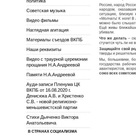
политика
Россию, народ Росси
народом, оказавши
Советская музыка
ситуацию, близкую 
«Молчать! К ноге! В
Видео фильмы
можно было слышать 
Ещё живы ближайшие
Наглядная агитация
убивали.
Что же делать
– ск
Материалы съездов ВКПБ
стучится чуть ли н
Наши реквизиты
Защищайте свой род
тверды и решительны
Видео с траурной церемонии
Мы, большевики, бо
государства рабочих
прощания Н.А.Андреевой
авантюристов, возр
союз всех советски
Памяти Н.А.Андреевой
Ауди-записи Пленума ЦК
ВКПБ от 16.08.2020 г.
Денисюка А.В. и Христенко
С.В. - новой религиозно-
меньшевистской партии
Стихи Дьяченко Виктора
Анатольевича
В СТРАНАХ СОЦИАЛИЗМА