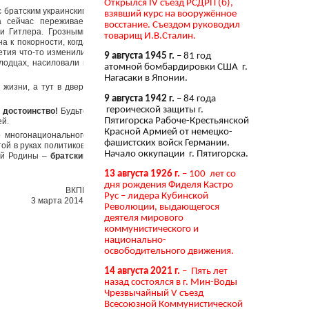
Открылся IV съезд РСДРП (б),
с братским украинским
взявший курс на вооружённое
а сейчас переживает
восстание. Съездом руководил
ти Гитлера. Грозными
товарищ И.В.Сталин.
а к покорности, когда
етия что-то изменили.
9 августа 1945 г.
– 81 год
лодцах, насиловали и
атомной бомбардировки США г.
Нагасаки в Японии.
жизни, а тут в дверь
9 августа 1942 г.
– 84 года
героической защиты г.
 достоинство!
Будьте
Пятигорска Рабоче-Крестьянской
ей.
Красной Армией от немецко-
о многонационального
фашистских войск Германии.
ой в руках политиков-
Начало оккупации г. Пятигорска.
кой Родины –
братский
13 августа 1926 г.
– 100 лет со
дня рождения Фиделя Кастро
ВКПБ
Рус – лидера Кубинской
3 марта 2014г.
Революции, выдающегося
деятеля мирового
коммунистического и
национально-
освободительного движения.
14 августа 2021 г.
– Пять лет
назад состоялся в г. Мин-Воды
Чрезвычайный V съезд
Всесоюзной Коммунистической