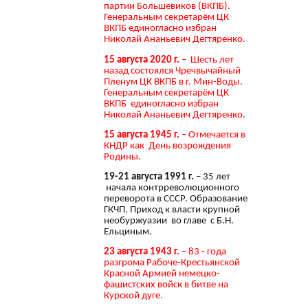
партии Большевиков (ВКПБ).
Генеральным секретарём ЦК
ВКПБ единогласно избран
Николай Ананьевич Дегтяренко.
15 августа 2020 г.
– Шесть лет
назад состоялся Чречвычайный
Пленум ЦК ВКПБ в г. Мин-Воды.
Генеральным секретарём ЦК
ВКПБ единогласно избран
Николай Ананьевич Дегтяренко.
15 августа 1945 г.
– Отмечается в
КНДР как День возрождения
Родины.
19-21 августа 1991 г.
– 35 лет
начала контрреволюционного
переворота в СССР. Образование
ГКЧП. Приход к власти крупной
необуржуазии во главе с Б.Н.
Ельциным.
23 августа 1943 г.
– 83 - года
разгрома Рабоче-Крестьянской
Красной Армией немецко-
фашистских войск в битве на
Курской дуге.