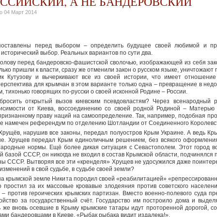
ОССИЙСКИЙ, А НЕ БАНДЕРОВСКИЙ
но
04 Март 2014
поставлены перед выбором – определить будущее своей любимой и пр
 исторический выбор. Реальных вариантов по сути два.
голову перед бандеровско-фашистской сволочью, изображающей из себя зако
лько пришли к власти, сразу же отменили закон о русском языке, уничтожают 
ик Кутузову и вычеркивают все из своей истории, что имеет отношение
ерспектива для крымчан в этом варианте только одна – превращение в недо
, тихонько говорящих по-русски о своей исконной Родине – России.
росить открытый вызов киевским псевдовластям? Через всенародный 
исимости от Киева, воссоединению со своей родной Родиной – Матерью 
признанному праву наций на самоопределение. Так, например, подобная пр
де намечен референдум по отделению Шотландии от Соединенного Королевст
Хрущёв, нарушив все законы, передал полуостров Крым Украине. А ведь Кр
е. Хрущев передал Крым единоличным решением, без всякого оформления
ародные нормы. Ещё более дикая ситуация с Севастополем. Этот город вс
й базой СССР, он никогда не входил в состав Крымской области, подчинялся
ны СССР. Вытворяя все эти «кренделя» Хрущев не удосужился даже поинтере
 изменений в свой судьбе, в судьбе своей земли?
на крымской земле Никита породил своей «реабилитацией» «репрессированн
 простил за их массовые кровавые злодеяния против советского населен
 – против героических крымских партизан. Вместо военно-полевого суда п
ройство за государственный счёт. Государство им построило дома и выделя
ь же вновь осевшие в Крыму крымские татары идут проторенной дорогой, со
и бандеровцами в Киеве. «Рыбак рыбака видит издалека!».