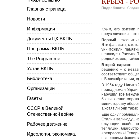
КРЫМ - Р
ГЛАВНОЕ МЕНЮ
Подробности
Созда
Главная страница
Новости
Информация
Крым, его жители 
преувеличения – это
Документы ЦК ВКПБ
Первый
– склонить 
Эти фашисты, как то
Программа ВКПБ
уничтожили памятн
ненавидят Россию. П
The Programme
родной земле, тайком
Второй вариант
– б
Устав ВКПБ
решению – о незав
соответствует обще
Библиотека
в Великобритании, г
В 1954 году Никита 
Организации
принадлежал Украин
нарушил все междун
Газеты
был и военно-морско
министерству оборо
СССР в Великой
а хотят ли они таких
Отечественной войне
Ещё одну проблему 
Сталин великодушно
Рабочее движение
оккупации, особенно
теплушки, благоуст
«репрессии»! Тепер
Идеология, экономика,
нынешними фашистам