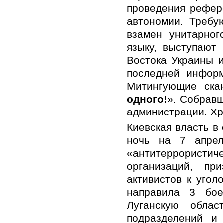
проведения рефер
автономии. Требу
взамен унитарног
языку, выступают
Востока Украины и
последней инфор
Митингующие ска
одного!
». Собрав
администрации. Хр
Киевская власть в
ночь на 7 апре
«антитеррорист
организаций, пр
активистов к угол
направила 3 бо
Луганскую облас
подразделений и 