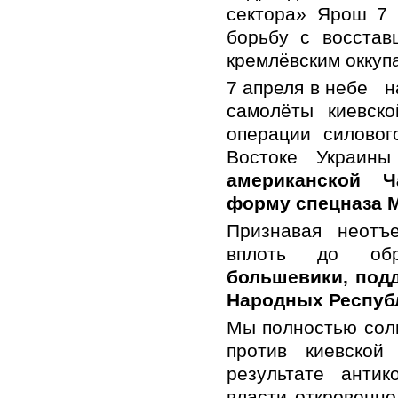
сектора» Ярош 7 
борьбу с восстав
кремлёвским оккуп
7 апреля в небе 
самолёты киевско
операции силово
Востоке Украин
американской Ча
форму спецназа 
Признавая неотъ
вплоть до обра
большевики, под
Народных Респуб
Мы полностью сол
против киевской
результате антик
власти откровенно