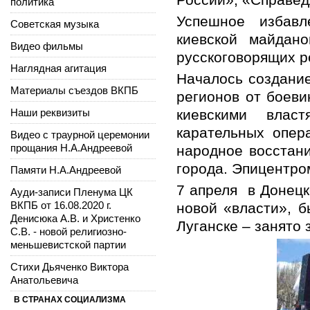
политика
Успешное избав
Советская музыка
киевской майдан
Видео фильмы
русскоговорящих р
Наглядная агитация
Началось создани
Материалы съездов ВКПБ
регионов от боеви
Наши реквизиты
киевскими влас
карательных опер
Видео с траурной церемонии
прощания Н.А.Андреевой
народное восстани
города. Эпицентро
Памяти Н.А.Андреевой
7 апреля в Донецк
Ауди-записи Пленума ЦК
ВКПБ от 16.08.2020 г.
новой «власти», б
Денисюка А.В. и Христенко
Луганске – занято 
С.В. - новой религиозно-
меньшевистской партии
Стихи Дьяченко Виктора
Анатольевича
В СТРАНАХ СОЦИАЛИЗМА