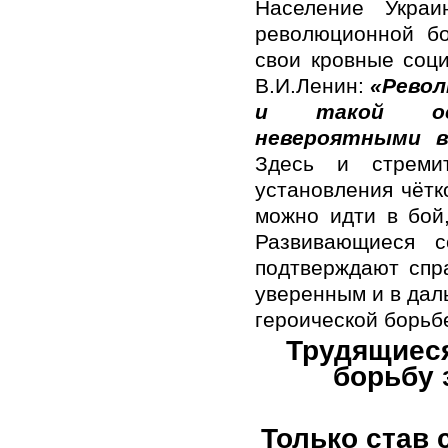
Население Укра
революционной б
свои кровные соц
В.И.Ленин:
«Револ
и такой осн
невероятными в
Здесь и стремит
установления чётк
можно идти в бой,
Развивающиеся 
подтверждают спр
уверенным и в дал
героической борьб
Трудящиеся
борьбу 
Только став 