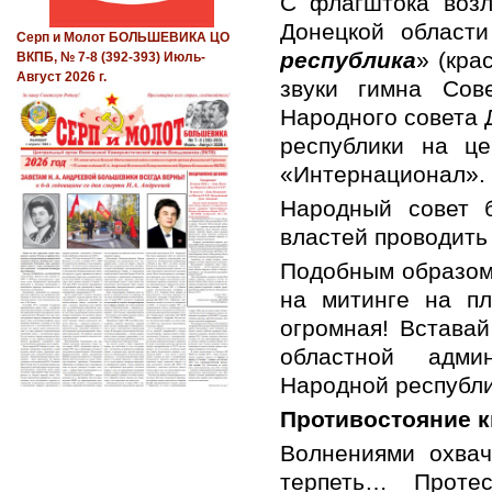
С флагштока возл
Донецкой област
Серп и Молот БОЛЬШЕВИКА ЦО
республика
» (кра
ВКПБ, № 7-8 (392-393) Июль-
Август 2026 г.
звуки гимна Сов
Народного совета 
республики на ц
«Интернационал».
Народный совет 
властей проводить
Подобным образом 
на митинге на пл
огромная! Вставай
областной адми
Народной республи
Противостояние к
Волнениями охваче
терпеть… Проте