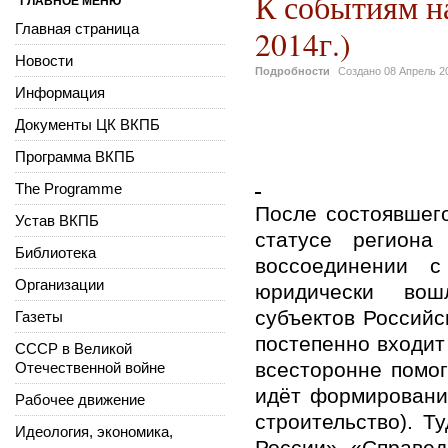
К событиям н
ГЛАВНОЕ МЕНЮ
Главная страница
2014г.)
Новости
Подробности
Создано
08 Апрель 2
Информация
Документы ЦК ВКПБ
Программа ВКПБ
The Programme
После состоявшего
Устав ВКПБ
статусе региона
Библиотека
воссоединении 
Организации
юридически вошл
субъектов Российс
Газеты
постепенно входит
СССР в Великой
всесторонне помо
Отечественной войне
идёт формировани
Рабочее движение
строительство). Т
Идеология, экономика,
России», «Справе