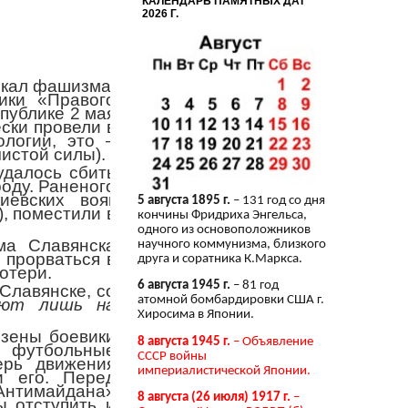
КАЛЕНДАРЬ ПАМЯТНЫХ ДАТ
2026 Г.
скал фашизма.
ики «Правого
публике 2 мая
ески провели в
логии, это –
чистой силы).
удалось сбить
роду. Раненого
иевских вояк
5 августа 1895 г.
– 131 год со дня
, поместили в
кончины Фридриха Энгельса,
одного из основоположников
ма Славянска
научного коммунизма, близкого
 прорваться в
друга и соратника К.Маркса.
отери.
6 августа 1945 г.
– 81 год
 Славянске, со
атомной бомбардировки США г.
ают лишь на
Хиросима в Японии.
езены боевики
8 августа 1945 г.
– Объявление
е футбольные
СССР войны
ерь движения
империалистической Японии.
и его. Перед
Антимайдана»
8 августа (26 июля) 1917 г.
–
ы отступить и