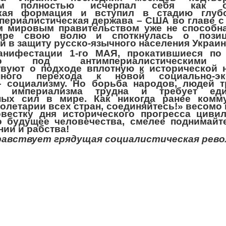
зм полностью исчерпал себя как об
кая формация и вступил в стадию глубо
периалистическая держава – США во главе с
 мировым правительством уже не способна
ре свою волю и споткнулась о позиц
 в защиту русско-язычного населения Украин
нифестации 1-го МАЯ, прокатившиеся по
тно под антимпериалистическими л
твуют о подходе вплотную к исторической 
нного перехода к новой социально-эк
 социализму. Но борьба народов, людей т
го империализма трудна и требует ед
ных сил в мире. Как никогда ранее комму
ролетарии всех стран, соединяйтесь!» весомо
овестку дня исторического прогресса цивил
о будущее человечества, смелее поднимайт
нии и рабства!
равствует грядущая социалистическая рево