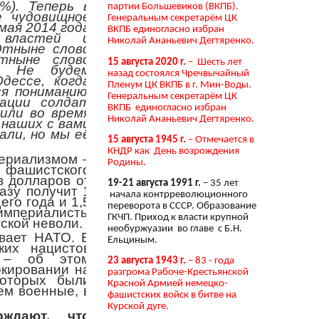
%). Теперь в
партии Большевиков (ВКПБ).
е чудовищное
Генеральным секретарём ЦК
мая 2014 года
ВКПБ единогласно избран
 властей и
Николай Ананьевич Дегтяренко.
Отныне слово
тныне слово
15 августа 2020 г.
– Шесть лет
ь. Не будем
назад состоялся Чречвычайный
дессе, когда
Пленум ЦК ВКПБ в г. Мин-Воды.
я пониманию.
Генеральным секретарём ЦК
ации солдат
ВКПБ единогласно избран
или во время
Николай Ананьевич Дегтяренко.
 наших с вами
али, но мы её
15 августа 1945 г.
– Отмечается в
КНДР как День возрождения
периализмом –
Родины.
о фашистского
в долларов от
19-21 августа 1991 г.
– 35 лет
азу получит 1
начала контрреволюционного
его года и 1,5
переворота в СССР. Образование
империалисты
ГКЧП. Приход к власти крупной
ской неволи.
необуржуазии во главе с Б.Н.
вает НАТО. В
Ельциным.
ких нацистов
и – об этом
23 августа 1943 г.
– 83 - года
окировании на
разгрома Рабоче-Крестьянской
которых были
Красной Армией немецко-
ем военные, в
фашистских войск в битве на
Курской дуге.
ждают, что