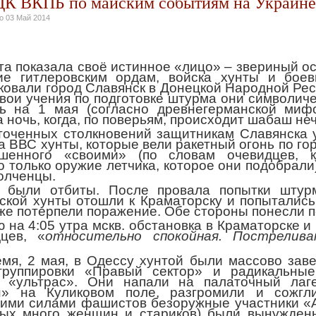
ЦК ВКПБ по майским событиям на Украине
но
03 Май 2014
та показала своё истинное «лицо» – звериный о
е гитлеровским ордам, войска хунты и боев
ковали город Славянск в Донецкой Народной Рес
 Свои учения по подготовке штурма они символич
ь на 1 мая (согласно древнегерманской мифо
 ночь, когда, по поверьям, происходит шабаш не
точенных столкновений защитникам Славянска 
а ВВС хунты, которые вели ракетный огонь по го
ошенного «своими» (по словам очевидцев, к
 только оружие летчика, которое они подобрали)
олченцы.
ы были отбиты. После провала попытки штур
вской хунты отошли к Краматорску и попытались
кже потерпели поражение. Обе стороны понесли п
 на 4:05 утра мскв. обстановка в Краматорске и
цев, «
относительно спокойная. Пострелив
емя, 2 мая, в Одессу хунтой были массово зав
 группировки «Правый сектор» и радикальны
. «ультрас». Они напали на палаточный лаг
н» на Куликовом поле, разгромили и сожгл
ими силами фашистов безоружные участники «
рых много женщин и стариков) были вынужден