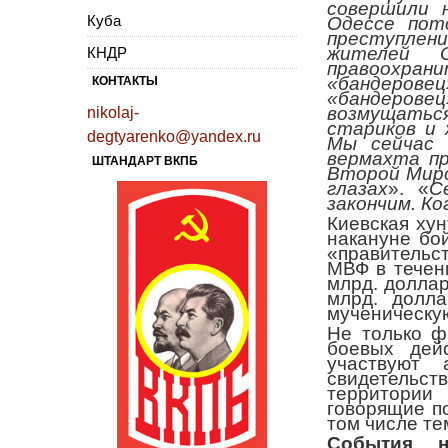
совершили 
Куба
Одессе пот
преступлени
жителей 
КНДР
правоохрани
«бандерове
КОНТАКТЫ
«бандеров
возмущатьс
nikolaj-
стариков и 
degtyarenko@yandex.ru
Мы сейчас 
вермахта пр
ШТАНДАРТ ВКПБ
Второй Миро
глазах
». «
С
закончим. К
Киевская ху
накануне бо
«правительс
МВФ в течен
млрд. доллар
млрд. долл
мученическу
Не только ф
боевых дей
участвуют 
свидетельст
территории
говорящие п
том числе те
События н