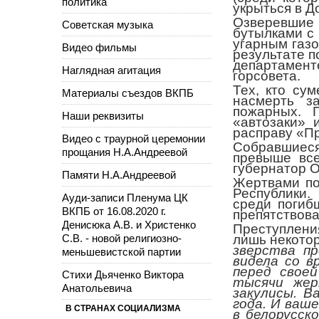
политика
укрыться в 
Озверевшие 
Советская музыка
бутылками с 
угарным газ
Видео фильмы
результате п
департамен
Наглядная агитация
горсовета.
Тех, кто су
Материалы съездов ВКПБ
насмерть з
пожарных. 
Наши реквизиты
«автозаки» 
расправу «Пр
Видео с траурной церемонии
Собравшиеся 
прощания Н.А.Андреевой
превыше все
губернатор 
Памяти Н.А.Андреевой
Жертвами по
Республики.
Ауди-записи Пленума ЦК
среди погиб
ВКПБ от 16.08.2020 г.
препятствова
Денисюка А.В. и Христенко
Преступлени
С.В. - новой религиозно-
лишь некотор
зверства пр
меньшевистской партии
видела со в
перед свое
Стихи Дьяченко Виктора
тысячи жер
Анатольевича
закулисы. В
года. И ваш
В СТРАНАХ СОЦИАЛИЗМА
в белорусск