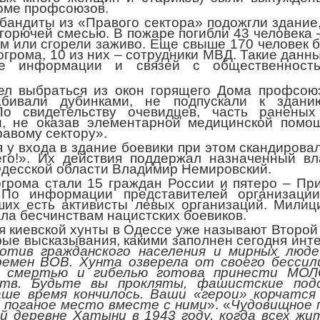
Доме профсоюзов.
бандиты из «Правого сектора» подожгли здание,
горючей смесью. В пожаре погибли 43 человека 
ом или сгорели заживо. Еще свыше 170 человек 
огрома, 10 из них – сотрудники МВД. Такие данн
те информации и связей с общественность
мел выбраться из окон горящего Дома профсо
абивали дубинками, не подпускали к здан
По свидетельству очевидцев, часть раненых
и, не оказав элементарной медицинской помо
авому сектору».
у входа в здание боевики при этом скандировал
го!». Их действия поддержал назначенный вл
Одесской области Владимир Немировский.
грома стали 15 граждан России и пятеро – Пр
 По информации представителей организации
ших есть активисты левых организаций. Мили
ла бесчинствам нацистских боевиков.
я киевской хунты в Одессе уже называют Второй
ые высказывания, какими заполнен сегодня инте
отив гражданского населения и мирных люде
ремен ВОВ. Хунта озверела от своего бессил
й смертью и гибелью готова принести МОЛ
тв. Будьте вы прокляты, фашистские подо
аше время кончилось. Ваши «герои» корчатся
е поганое место вместе с ними
». «
Чудовищное 
ой деревне Хатыни в 1943 году, когда всех жи