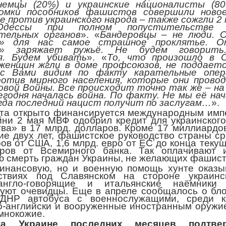
немцы (20%) и украинские националисты (80
омки пособников фашистов совершили ново
е против украинского народа – также сожгли 2 
Одессы при полном попустительстве
тельных органов
». «
Бандеровцы – не люди. 
ц» для нас самое страшное проклятье. О
ец» заряжает ружьё. Не будем говорит
я. Будем убивать
». «
То, что произошло в О
женщин жгли в доме профсоюзов, не поддаетс
с Вами видим по факту карательные опер
отив мирного населения, которые они провод
вой Войны. Все происходит точно так же – на
егодня началась война. По факту. Не мы её нач
огда последний нацист получит по заслугам…
».
нта открыто финансируется международным им
йни 2 мая МВФ одобрил кредит для украинског
тва» в 17 млрд. долларов. Кроме 17 миллиардо
ие двух лет, фашистское руководство страны ср
ов от США, 1,6 млрд. евро от ЕС до конца текущ
аров от Всемирного банка. Так оплачивают 
ю смерть граждан Украины, не желающих фашист
инансовую, но и военную помощь хунте оказы
ствиях под Славянском на стороне украинс
англо-говорящие и итальянские наёмник
вуют очевидцы. Еще в апреле сообщалось о бл
 ДНР автобуса с военнослужащими, среди 
о-английски и вооруженные иностранным оружи
мнокожие.
а Украине последних месяцев подтвер