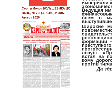
империали
экономичес
Серп и Молот БОЛЬШЕВИКА ЦО
Ведущая им
финансовым
ВКПБ, № 7-8 (392-393) Июль-
всем в ми
Август 2026 г.
выступившей
Широкие ма
повсемес
свидетельс
революцио
формации –
преступно
прогрессив
лозунг – «П
встал на п
кому дорог
против тира
Да зд