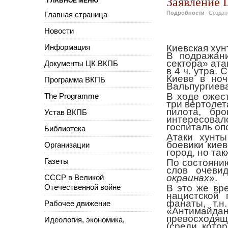
Заявление 
ГЛАВНОЕ МЕНЮ
Подробности
Созда
Главная страница
Новости
Информация
Киевская хун
В подражани
сектора» ата
Документы ЦК ВКПБ
в 4 ч. утра.
Киеве в ноч
Программа ВКПБ
Вальпургиева
В ходе ожес
The Programme
три вертолет
пилота, бр
Устав ВКПБ
интересовало
госпиталь оп
Библиотека
Атаки хунт
боевики кие
Организации
город, но та
Газеты
По состоянию
слов очевид
окраинах
».
СССР в Великой
Отечественной войне
В это же вр
нацистской
фанаты, т.н
Рабочее движение
«Антимайда
превосходящ
Идеология, экономика,
(среди кото