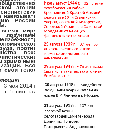
щественно-
Июль-август 1944 г.
– 82 – летие
кой агонии.
освобождения Рабоче-
 сионистским
Крестьянской Красной Армией, в
 навязывать
результате 10- и Сталинских
ию России,
Ударов, Советской Белоруссии,
ы.
Советской Украины и Советской
 всему миру
Молдавии от немецко-
озунгами,
фашистских захватчиков.
неизбежности
ономической
23 августа 1939 г.
– 87 лет со
руда, против
дня заключения советско-
инства всех
германского договора о
нистический
ненападении.
 и зримо ныне
изации. Все,
29 августа 1949 г. –
76 лет назад
е свой голос
была испытана первая атомная
бомба в СССР.
люция!
3 мая 2014 г.
30 августа 1918 г.
- Злодейское
покушение эсерки Каплан на
г. Ленинград
жизнь В.И.Ленина в г. Москве.
31 августа 1919 г.
– 107 лет
зверской казни
белогвардейцами генерала
Деникина Григория
Григорьевича Анджиевского –