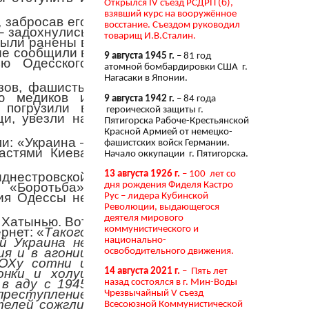
Открылся IV съезд РСДРП (б),
взявший курс на вооружённое
 забросав его
восстание. Съездом руководил
– задохнулись
товарищ И.В.Сталин.
были ранены в
ые сообщили в
9 августа 1945 г.
– 81 год
ю Одесского
атомной бомбардировки США г.
Нагасаки в Японии.
юзов, фашисты
ию медиков и
9 августа 1942 г.
– 84 года
 погрузили в
героической защиты г.
щи, увезли на
Пятигорска Рабоче-Крестьянской
Красной Армией от немецко-
и: «Украина –
фашистских войск Германии.
астями Киева
Начало оккупации г. Пятигорска.
13 августа 1926 г.
– 100 лет со
иднестровской
дня рождения Фиделя Кастро
 «Боротьба»,
ция Одессы не
Рус – лидера Кубинской
Революции, выдающегося
деятеля мирового
 Хатынью. Вот
коммунистического и
рнет: «
Такого
национально-
й Украина не
ия и в агонии
освободительного движения.
ОХу сотни и
нки и холуи
14 августа 2021 г.
– Пять лет
 в аду с 1945
назад состоялся в г. Мин-Воды
преступление
Чрезвычайный V съезд
телей сожгли,
Всесоюзной Коммунистической