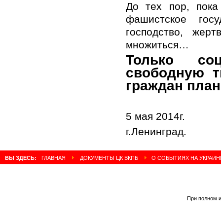
До тех пор, пок
фашистское гос
господство, жер
множиться…
Только соц
свободную т
граждан план
5 мая 2014г.
г.Ленинград.
ВЫ ЗДЕСЬ:
ГЛАВНАЯ
ДОКУМЕНТЫ ЦК ВКПБ
О СОБЫТИЯХ НА УКРАИН
При полном и