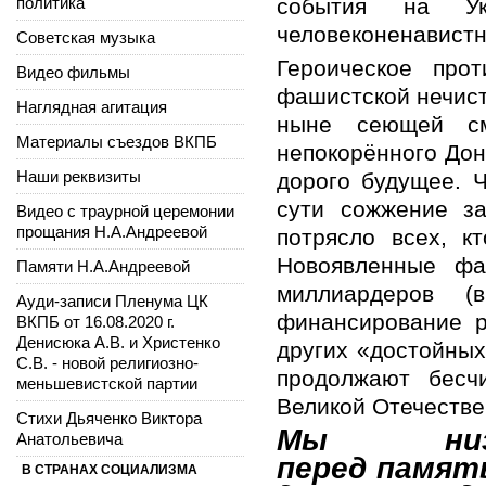
политика
события на Ук
человеконенавистн
Советская музыка
Героическое про
Видео фильмы
фашистской нечист
Наглядная агитация
ныне сеющей см
Материалы съездов ВКПБ
непокорённого Дон
Наши реквизиты
дорого будущее. 
сути сожжение з
Видео с траурной церемонии
прощания Н.А.Андреевой
потрясло всех, к
Новоявленные фа
Памяти Н.А.Андреевой
миллиардеров (в
Ауди-записи Пленума ЦК
финансирование р
ВКПБ от 16.08.2020 г.
Денисюка А.В. и Христенко
других «достойных
С.В. - новой религиозно-
продолжают бесч
меньшевистской партии
Великой Отечестве
Стихи Дьяченко Виктора
Мы низ
Анатольевича
перед
памят
В СТРАНАХ СОЦИАЛИЗМА