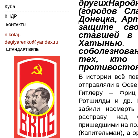
других
Народ
Куба
(
городов
Сл
КНДР
Донецка, Арт
защите сво
КОНТАКТЫ
ставшей в 
nikolaj-
Хатынью
degtyarenko@yandex.ru
соболезнова
ШТАНДАРТ ВКПБ
тех, кто 
противостоя
В истории всё по
отправляли в Осве
Гитлеру – Фриц 
Ротшилды и др. 
забили насмерть
расправу над 
пришедшими на пол
(Капительман), а 