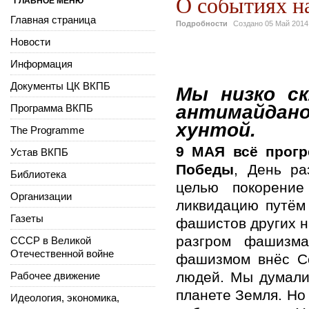
О событиях н
ГЛАВНОЕ МЕНЮ
Главная страница
Подробности
Создано
05 Май 2014
Новости
Информация
Документы ЦК ВКПБ
Мы низко ск
антимайда
Программа ВКПБ
хунтой.
The Programme
9 МАЯ всё прогр
Устав ВКПБ
Победы
, День ра
Библиотека
целью покорение
Организации
ликвидацию путём
Газеты
фашистов других н
разгром фашизм
СССР в Великой
Отечественной войне
фашизмом внёс Со
людей. Мы думали
Рабочее движение
планете Земля. Но
Идеология, экономика,