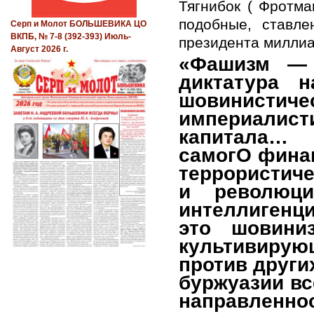
Тягнибок ( Фротма
подобные, ставл
Серп и Молот БОЛЬШЕВИКА ЦО
ВКПБ, № 7-8 (392-393) Июль-
президента милли
Август 2026 г.
«Фашизм — 
диктатура н
шовини
империалист
капитала
самог
О
финан
террористиче
и революци
интеллигенци
это шовини
культивиру
против други
буржуазии вс
направленнос