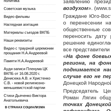
политика
заявлению прези
воздухом
». (www.s
Советская музыка
Граждане Юго-Вос
Видео фильмы
о перенесении на
Наглядная агитация
общественные сов
Материалы съездов ВКПБ
переносить дату 
Наши реквизиты
решение единогла
Видео с траурной церемонии
все представители 
прощания Н.А.Андреевой
«
На фоне боевых
Памяти Н.А.Андреевой
региона, на фон
Ауди-записи Пленума ЦК
поднимается на
ВКПБ от 16.08.2020 г.
случае его не п
Денисюка А.В. и Христенко
Донецкой Народно
С.В. - новой религиозно-
меньшевистской партии
Председатель Це
Стихи Дьяченко Виктора
Роман Лягин общ
Анатольевича
точках Донецко
В СТРАНАХ СОЦИАЛИЗМА
референдума. 