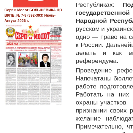
Республиках:
По
Серп и Молот БОЛЬШЕВИКА ЦО
государственно
ВКПБ, № 7-8 (392-393) Июль-
Народной Респуб
Август 2026 г.
русском и украинс
одно — право на с
к России. Дальней
делать и как е
референдума.
Проведение рефер
Напечатаны бюллет
работе подготовл
Работать на них 
охраны участков.
признании своих 
желание наблюда
Примечательно, ч