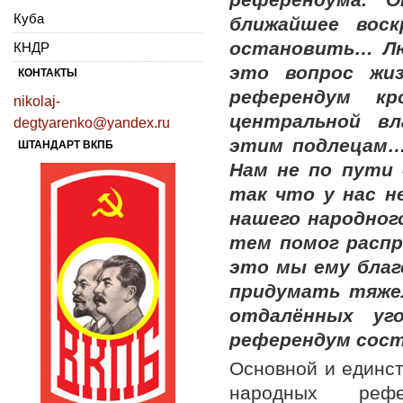
Куба
ближайшее воск
остановить… Лю
КНДР
это вопрос жи
КОНТАКТЫ
референдум к
nikolaj-
центральной вл
degtyarenko@yandex.ru
этим подлецам…
ШТАНДАРТ ВКПБ
Нам не по пути
так что у нас 
нашего народног
тем помог расп
это мы ему благ
придумать тяже
отдалённых уг
референдум сост
Основной и единст
народных реф