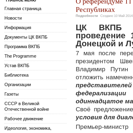
О референдуме 11
ГЛАВНОЕ МЕНЮ
Республиках
Главная страница
Подробности
Создано
10 Май 2014
Новости
ЦК ВКПБ п
Информация
проведение 
Документы ЦК ВКПБ
Донецкой и Л
Программа ВКПБ
7 мая после пер
The Programme
президентом Шве
Устав ВКПБ
Владимир Путин 
Библиотека
отложить намечен
представителе
Организации
федерализаци
Газеты
одиннадцатое ма
СССР в Великой
Своё предложение
Отечественной войне
условия для диал
Рабочее движение
Премьер-министр
Идеология, экономика,