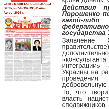
Серп и Молот БОЛЬШЕВИКА ЦО
Действия п
ВКПБ, № 7-8 (392-393) Июль-
Порошенко п
Август 2026 г.
какой-либ
федеративно
государства
Заявление 
правительстве
дополнител
«консульта
интеграции» 
Украины на ра
проведения
добровольную 
То, что твор
власть нацис
сподвижников 