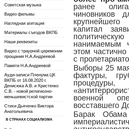
Советская музыка
ранее олига
чиновников д
Видео фильмы
крупнейшего 
Наглядная агитация
капитал зая
Материалы съездов ВКПБ
политическу
Наши реквизиты
нанимаемым ч
этом частично
Видео с траурной церемонии
прощания Н.А.Андреевой
с пролетариат
Памяти Н.А.Андреевой
Выборы 25 мая
фактуры, гру
Ауди-записи Пленума ЦК
ВКПБ от 16.08.2020 г.
процедуры,
Денисюка А.В. и Христенко
«антитеррори
С.В. - новой религиозно-
военной оп
меньшевистской партии
восставшего Д
Стихи Дьяченко Виктора
Анатольевича
Барак Обама
В СТРАНАХ СОЦИАЛИЗМА
империалист