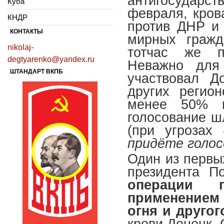
антигосударст
Куба
февраля, кров
КНДР
против ДНР и
КОНТАКТЫ
мирных граж
nikolaj-
тотчас же пр
degtyarenko@yandex.ru
Неважно для
ШТАНДАРТ ВКПБ
участвовал Д
других регио
менее 50% и
голосование ш
(при угрозах
придёте голос
Один из первы
президента 
операции 
применением
огня и друго
крови Донецк,