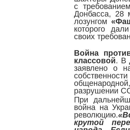
с требование
Донбасса, 28 
лозунгом
«Фаш
которого дал
своих требован
Война проти
классовой
. В
заявлено о н
собственно
общенародн
разрушении С
При дальнейш
война на Укра
революцию.
«В
крутой пер
народа. Есл