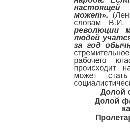
настоящей
может».
(Лен
словам В.И.
революции 
людей учатся
за год обычн
стремительно
рабочего кла
происходит н
может стат
социалистичес
Долой 
Долой фа
к
Пролета