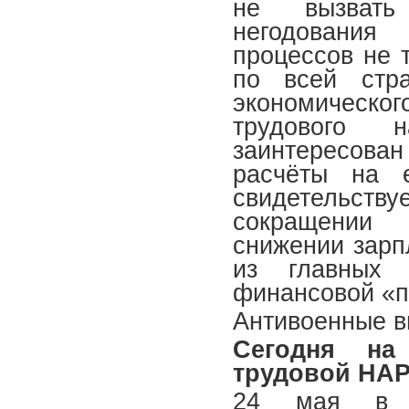
не вызвать
негодовани
процессов не 
по всей стра
экономическог
трудового 
заинтересован
расчёты на 
свидетельст
сокращении 
снижении зарпл
из главных 
финансовой «
Антивоенные в
Сегодня на
трудовой НА
24 мая в Д