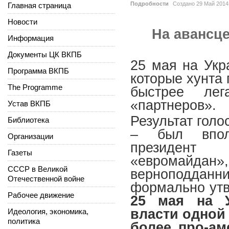
Подробности
Создано
29 Май 2014
Главная страница
Новости
На авансц
Информация
Документы ЦК ВКПБ
25 мая на Укр
Программа ВКПБ
которые хунта 
The Programme
быстрее лег
«партнеров».
Устав ВКПБ
Результат голо
Библиотека
– был вполн
Организации
президент 
Газеты
«евромайдан»
СССР в Великой
верноподданн
Отечественной войне
формально утв
Рабочее движение
25 мая на 
власти одной
Идеология, экономика,
политика
более про-ам