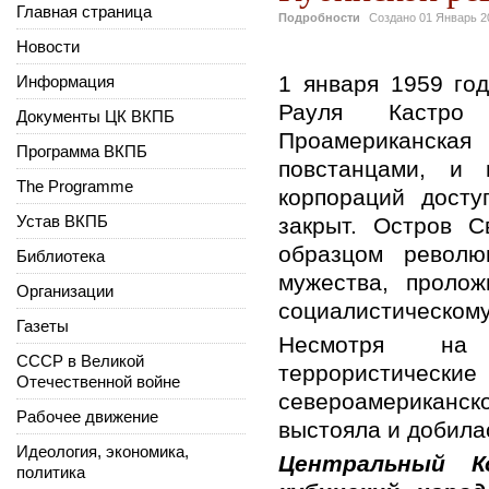
Главная страница
Подробности
Создано
01 Январь 2
Новости
1 января 1959 го
Информация
Рауля Кастро 
Документы ЦК ВКПБ
Проамериканска
Программа ВКПБ
повстанцами, и 
The Programme
корпораций дост
Устав ВКПБ
закрыт. Остров 
образцом револю
Библиотека
мужества, проло
Организации
социалистическому
Газеты
Несмотря на 
СССР в Великой
террористические
Отечественной войне
североамерикан
Рабочее движение
выстояла и добила
Идеология, экономика,
Центральный К
политика