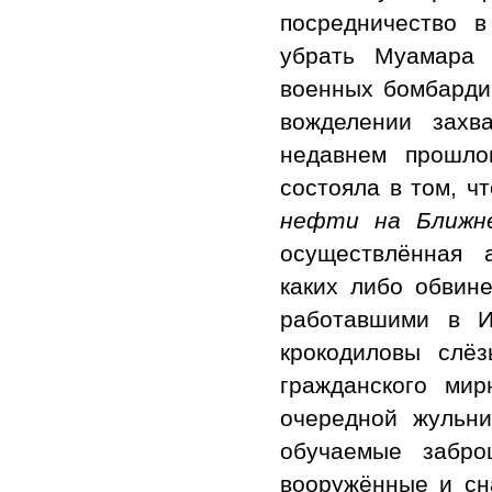
посредничество 
убрать Муамара 
военных бомбарди
вожделении захв
недавнем прошло
состояла в том, ч
нефти на Ближне
осуществлённая 
каких либо обвин
работавшими в И
крокодиловы слёз
гражданского ми
очередной жульн
обучаемые забро
вооружённые и сн