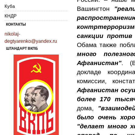
Куба
Вашингтон
"реал
КНДР
распространен
КОНТАКТЫ
контртеррориз
nikolaj-
санкции против
degtyarenko@yandex.ru
Обама также побл
ШТАНДАРТ ВКПБ
много полезно
Афганистан"
. (
докладе координа
комиссии, конста
Афганистан осущ
более 170 тыся
дома,
"взаимоде
было очень хор
"делает много х