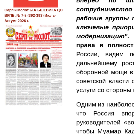
вперед по шир
сотрудничеств
Серп и Молот БОЛЬШЕВИКА ЦО
ВКПБ, № 7-8 (392-393) Июль-
рабочие группы 
Август 2026 г.
ключевые приор
модернизацию".
права в полнос
России, видим п
дальнейшему рос
оборонной мощи в
советской власти 
услуги со стороны 
Одним из наиболее
что Россия впе
руководителей «в
чтобы Муамар Кад