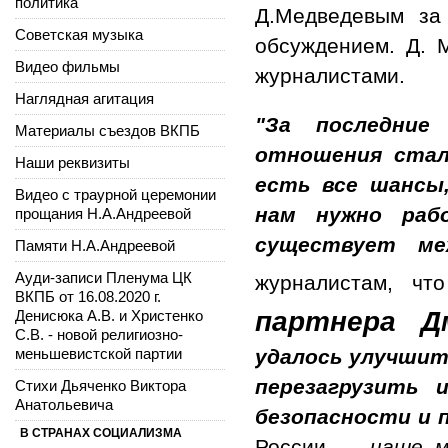
политика
Д.Медведевым за
Советская музыка
обсуждением. Д. 
Видео фильмы
журналистами.
Наглядная агитация
"За последние
Материалы съездов ВКПБ
отношения стал
Наши реквизиты
есть все шансы
Видео с траурной церемонии
нам нужно раб
прощания Н.А.Андреевой
существует ме
Памяти Н.А.Андреевой
Ауди-записи Пленума ЦК
журналистам, ч
ВКПБ от 16.08.2020 г.
партнера Д
Денисюка А.В. и Христенко
С.В. - новой религиозно-
меньшевистской партии
удалось улучшит
перезагрузить 
Стихи Дьяченко Виктора
Анатольевича
безопасности и 
В СТРАНАХ СОЦИАЛИЗМА
России. –
наше м