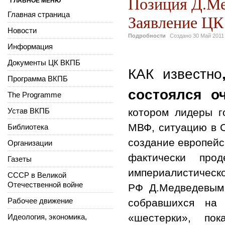
Позиция Д.Ме
ГЛАВНОЕ МЕНЮ
Главная страница
Заявление ЦК
Новости
Подробности
Создано
30 Май 2011
Информация
Документы ЦК ВКПБ
КАК известно
Программа ВКПБ
состоялся о
The Programme
Устав ВКПБ
котором лидеры г
МВФ, ситуацию в С
Библиотека
создание европейс
Организации
фактически про
Газеты
империалистическ
СССР в Великой
Отечественной войне
РФ Д.Медведевым 
Рабочее движение
собравшихся на 
«шестерки», по
Идеология, экономика,