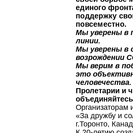
единого фронт
поддержку св
повсеместно.
Мы уверены в 
линии.
Мы уверены в с
возрождении С
Мы верим в поб
это объективн
человечества.
Пролетарии и ч
объединяйтесь
Организаторам и
«За дружбу и с
г.Торонто, Канад
К 20-летию соз