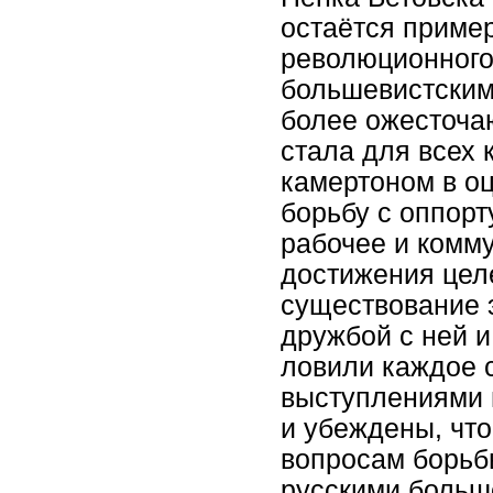
остаётся приме
революционного
большевистским
более ожесточа
стала для всех
камертоном в оц
борьбу с оппор
рабочее и комму
достижения цел
существование э
дружбой с ней и
ловили каждое с
выступлениями 
и убеждены, что
вопросам борьб
русскими больш