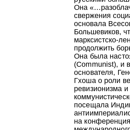
Она «…разоблач
свержения соци
основала Всес
Большевиков, ч
марксистско-ле
продолжить бор
Она была насто
(Communist), и
основателя, Ге
Гхоша о роли в
ревизионизма и
коммунистическ
посещала Инди
антиимпериалис
на конференция
международного