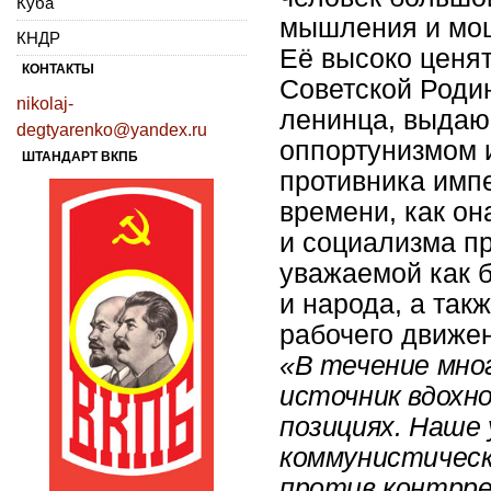
Куба
мышления и мощ
КНДР
Её высоко ценят
КОНТАКТЫ
Советской Родин
nikolaj-
ленинца, выдаю
degtyarenko@yandex.ru
оппортунизмом 
ШТАНДАРТ ВКПБ
противника импе
времени, как он
и социализма пр
уважаемой как 
и народа, а так
рабочего движе
«В течение мног
источник вдохн
позициях. Наше 
коммунистическ
против контрре