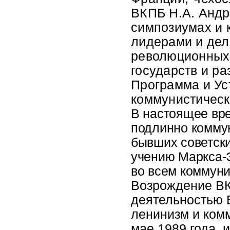
ВКПБ Н.А. Анд
симпозиумах и 
лидерами и дел
революционных 
государств и р
Программа и Ус
коммунистическ
В настоящее вр
подлинно коммун
бывших советски
учению Маркса-
во всем коммун
Возрождение ВК
деятельностью 
ленинизм и ком
мае 1989 года,