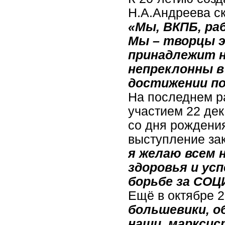
Н.А.Андреева с
«Мы, ВКПБ, ра
Мы – творцы э
принадлежит н
непреклонны в
достижении по
На последнем р
участием 22 де
со дня рождени
выступление за
я желаю всем 
здоровья и ус
борьбе за СО
Ещё в октябре 2
большевики, о
наши, марксис