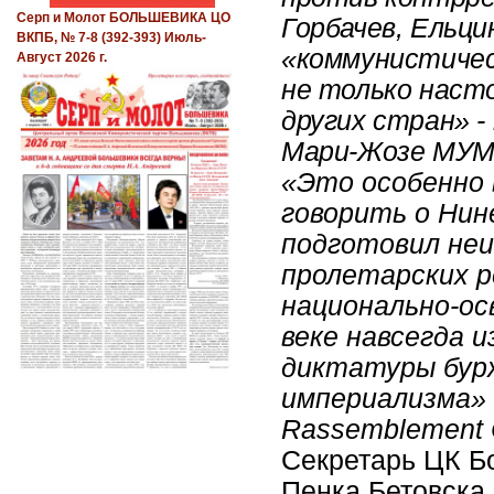
Серп и Молот БОЛЬШЕВИКА ЦО
Горбачев, Ельци
ВКПБ, № 7-8 (392-393) Июль-
«коммунистичес
Август 2026 г.
не только наст
других стран» -
Мари-Жозе МУМБ
«Это особенно 
говорить о Нин
подготовил неи
пролетарских 
национально-ос
веке навсегда 
диктатуры бур
империализма» 
Rassemblement 
Секретарь ЦК Б
Пенка Бетовска 