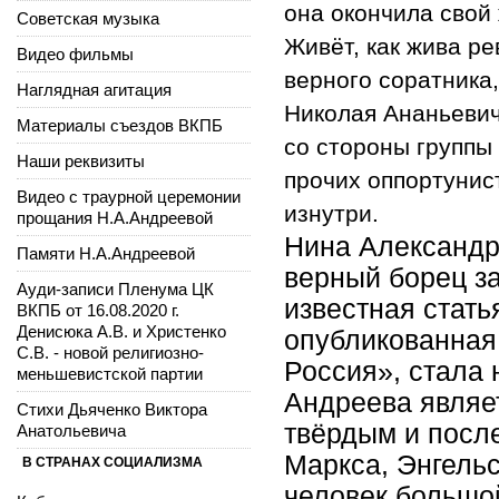
она окончила свой 
Советская музыка
Живёт, как жива р
Видео фильмы
верного соратника
Наглядная агитация
Николая Ананьевич
Материалы съездов ВКПБ
со стороны группы
Наши реквизиты
прочих оппортунис
Видео с траурной церемонии
изнутри.
прощания Н.А.Андреевой
Нина Александр
Памяти Н.А.Андреевой
верный борец з
Ауди-записи Пленума ЦК
известная стать
ВКПБ от 16.08.2020 г.
Денисюка А.В. и Христенко
опубликованная 
С.В. - новой религиозно-
Россия», стала
меньшевистской партии
Андреева являе
Стихи Дьяченко Виктора
твёрдым и посл
Анатольевича
Маркса, Энгельс
В СТРАНАХ СОЦИАЛИЗМА
человек большо