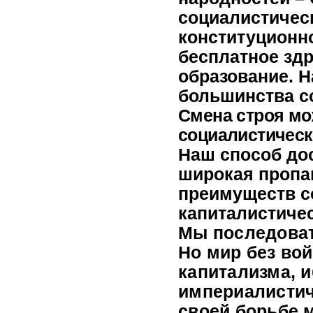
социалистическ
конституционно
бесплатное зд
образование. Н
большинства с
Смена строя мо
социалистичес
Наш способ до
широкая пропаг
преимуществ с
капиталистичес
Мы последоват
Но мир без во
капитализма, и
империалистич
своей борьбе 