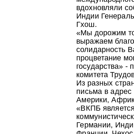
вдохновляли со
Индии Генераль
Гхош.
«Мы дорожим т
выражаем благо
солидарность В
процветание мо
государства» -
комитета Трудов
Из разных стра
письма в адрес
Америки, Африк
«ВКПБ является
коммунистическ
Германии, Инди
Франции, Чехос