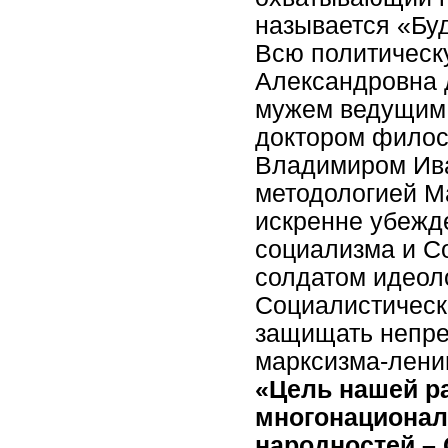
называется «Бу
Всю политическ
Александровна д
мужем ведущим
доктором фило
Владимиром Ива
методологией М
искренне убежд
социализма и С
солдатом идеоло
Социалистическ
защищать непре
марксизма-лени
«Цель нашей р
многонационал
народностей –