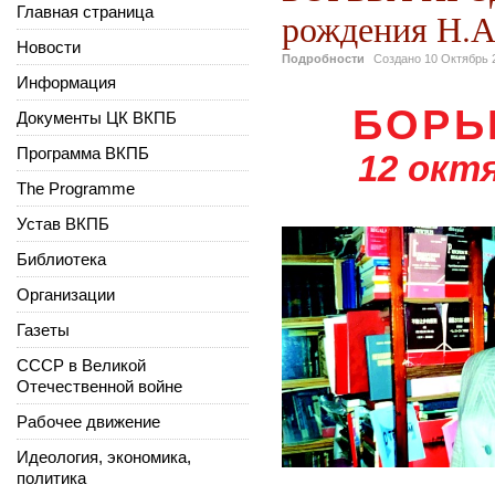
Главная страница
рождения Н.А
Новости
Подробности
Создано
10 Октябрь 
Информация
БОРЬ
Документы ЦК ВКПБ
Программа ВКПБ
12 окт
The Programme
Устав ВКПБ
Библиотека
Организации
Газеты
СССР в Великой
Отечественной войне
Рабочее движение
Идеология, экономика,
политика