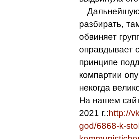
Дальнейшую 
разбирать, та
обвиняет груп
оправдывает с
принципе под
компартии опу
некогда велик
На нашем сайт
2021 г.:
http://
god/6868-k-stol
kommunistichesk