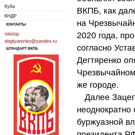
Куба
ВКПБ, как дал
КНДР
на Чрезвычай
КОНТАКТЫ
2020 года, пр
nikolaj-
degtyarenko@yandex.ru
согласно Устав
ШТАНДАРТ ВКПБ
Дегтяренко оп
Чрезвычайном
же городе.
Далее Зацеп
неоднократно 
буржуазной вл
президента РФ