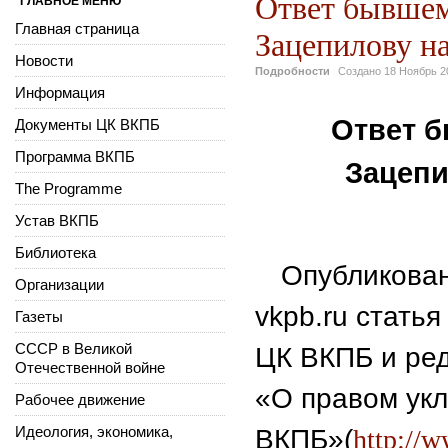
Ответ бывше
ГЛАВНОЕ МЕНЮ
Главная страница
Зацепилову на
Новости
Подробности
Создано
18 Ноябрь 2
Информация
Ответ б
Документы ЦК ВКПБ
Программа ВКПБ
Зацепи
The Programme
Устав ВКПБ
Библиотека
Опубликован
Организации
vk
pb
.
ru
статья
Газеты
СССР в Великой
ЦК ВКПБ и ре
Отечественной войне
«
О правом укл
Рабочее движение
Идеология, экономика,
ВКПБ»
(
http://w