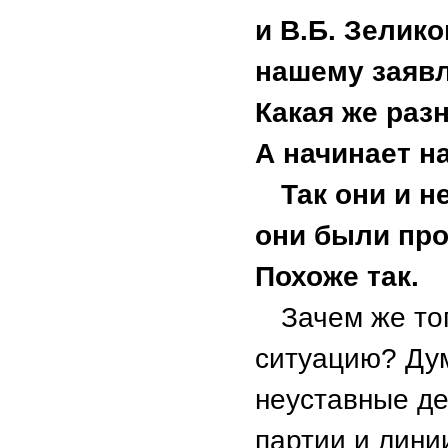
и В.Б. Зелик
нашему заявл
Какая же раз
А начинает н
Так они и н
они были пр
Похоже так.
Зачем же то
ситуацию? Дум
неуставные де
партии и лини