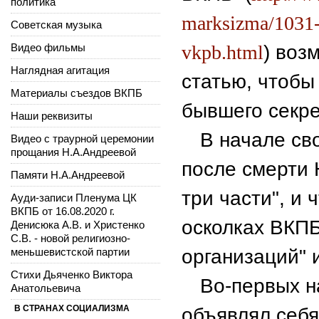
политика
marksizma/1031-o
Советская музыка
Видео фильмы
vkpb.html
)
возм
Наглядная агитация
статью, чтобы
Материалы съездов ВКПБ
бывшего секр
Наши реквизиты
В начале сво
Видео с траурной церемонии
прощания Н.А.Андреевой
после смерти 
Памяти Н.А.Андреевой
три части
",
и 
Ауди-записи Пленума ЦК
ВКПБ от 16.08.2020 г.
осколках ВКПБ
Денисюка А.В. и Христенко
С.В. - новой религиозно-
меньшевистской партии
организаций" и 
Стихи Дьяченко Виктора
Во-первых н
Анатольевича
В СТРАНАХ СОЦИАЛИЗМА
объявлял себя