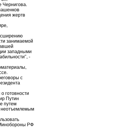
 Чернигова.
нашенков
щения жертв
ире,
расширению
сти занимаемой
тавшей
ации западными
бильности", -
оматериалы,
ссе.
реговоры с
резидента
 о готовности
ир Путин
ле путем
ся неотъемлемым
ользовать
 Минобороны РФ