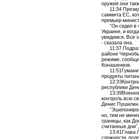
оружия они такж
11:34
Презид
саммита ЕС, кот
премьер-минист
"Он сидел в
Украине, и когд
увидимся. Все з
- сказала она.
11:37
Подраз
районе Чернобы
режиме, сообщи
Конашенков.
11:51
Гумани
продукты питани
12:33
Контрн
республики Ден
13:39
Военно
контроль всю с
Денис Пушилин
"Эшелониров
но, тем не мене
границы, как До
считанные дни",
13:41
Глава 
сложности, под