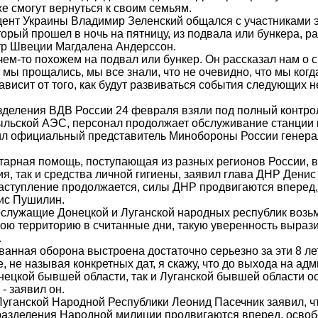
е смогут вернуться к своим семьям.
ент Украины Владимир Зеленский общался с участниками 
орый прошел в ночь на пятницу, из подвала или бункера, р
р Швеции Магдалена Андерссон.
 чем-то похожем на подвал или бункер. Он рассказал нам о 
а мы прощались, мы все знали, что не очевидно, что мы ког
ависит от того, как будут развиваться события следующих н
деления ВДВ России 24 февраля взяли под полный контро
льской АЭС, персонал продолжает обслуживание станции 
л официальный представитель Минобороны России генера
тарная помощь, поступающая из разных регионов России, в
я, так и средства личной гигиены, заявил глава ДНР Дени
аступление продолжается, силы ДНР продвигаются вперед,
ис Пушилин.
служащие Донецкой и Луганской народных республик возь
вою территорию в считанные дни, такую уверенность выраз
.
анная оборона выстроена достаточно серьезно за эти 8 лет
е, не называя конкретных дат, я скажу, что до выхода на а
нецкой бывшей области, так и Луганской бывшей области о
 - заявил он.
Луганской Народной Республики Леонид Пасечник заявил, чт
разделения Народной милиции продвигаются вперед, осво