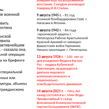
взявший курс на вооружённое
восстание. Съездом руководил
товарищ И.В.Сталин.
лы
ле военной
9 августа 1945 г.
– 81 год
атомной бомбардировки США г.
овить
Нагасаки в Японии.
ентина
9 августа 1942 г.
– 84 года
героической защиты г.
анской
Пятигорска Рабоче-Крестьянской
явила
Красной Армией от немецко-
ю активнейшим
фашистских войск Германии.
- сказала она.
Начало оккупации г. Пятигорска.
льной операции
13 августа 1926 г.
– 100 лет со
ла на брифинге
дня рождения Фиделя Кастро
Рус – лидера Кубинской
Революции, выдающегося
е специальной
деятеля мирового
коммунистического и
онных или
национально-
уктура, объекты
освободительного движения.
 гражданскому
14 августа 2021 г.
– Пять лет
назад состоялся в г. Мин-Воды
Чрезвычайный V съезд
Всесоюзной Коммунистической
партии Большевиков (ВКПБ).