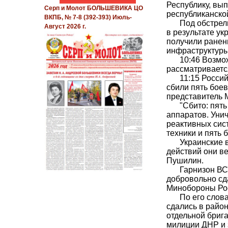
Республику, вып
Серп и Молот БОЛЬШЕВИКА ЦО
республиканско
ВКПБ, № 7-8 (392-393) Июль-
Под обстрел
Август 2026 г.
в результате ук
получили ранен
инфраструктуры 
10:46
Возмож
рассматриваетс
11:15
Россий
сбили пять бое
представитель 
"Сбито: пят
аппаратов. Уни
реактивных сис
техники и пять б
Украинские 
действий они в
Пушилин.
Гарнизон ВС
добровольно сд
Минобороны Рос
По его слов
сдались в райо
отдельной бриг
милиции ДНР и 