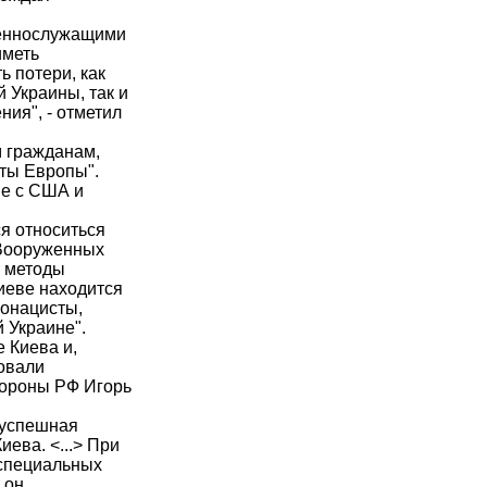
оеннослужащими
иметь
ь потери, как
Украины, так и
ия", - отметил
м гражданам,
иты Европы".
ве с США и
ся относиться
 Вооруженных
т методы
Киеве находится
еонацисты,
 Украине".
 Киева и,
овали
бороны РФ Игорь
 успешная
ева. <...> При
 специальных
 он.