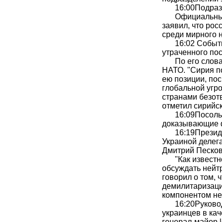
16:00
Подраз
Официальны
заявил, что ро
среди мирного 
16:02
Событи
утраченного по
По его слов
НАТО. "Сирия п
ею позиции, по
глобальной угр
странами безот
отметил сирийск
16:09
Посоль
доказывающие ф
16:19
Презид
Украиной делег
Дмитрий Песков
"Как извест
обсуждать нейт
говорил о том, 
демилитаризаци
компонентом ней
16:20
Руково
украинцев в ка
генерал-майор 