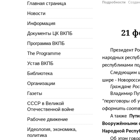
Подробности
Созда
Главная страница
Новости
Информация
21 ф
Документы ЦК ВКПБ
Программа ВКПБ
Президент Ро
The Programme
народных респуб
Устав ВКПБ
республиками
по
Следующим ша
Библиотека
шире - Новоросс
Организации
Граждане Рос
Газеты
Владимир Пут
"
переговоры об 
СССР в Великой
оформить соот
Отечественной войне
А также
Пути
Рабочее движение
Вооружёнными с
Идеология, экономика,
Народной Респу
политика
Об этом гово