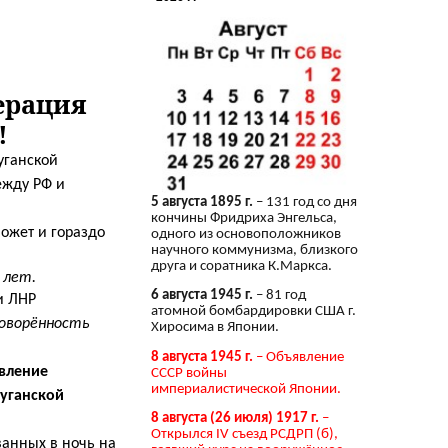
ерация
!
уганской
жду РФ и
5 августа 1895 г.
– 131 год со дня
кончины Фридриха Энгельса,
ожет и гораздо
одного из основоположников
научного коммунизма, близкого
друга и соратника К.Маркса.
 лет.
6 августа 1945 г.
– 81 год
и ЛНР
атомной бомбардировки США г.
говорённость
Хиросима в Японии.
8 августа 1945 г.
– Объявление
твление
СССР войны
империалистической Японии.
уганской
8 августа (26 июля) 1917 г.
–
Открылся IV съезд РСДРП (б),
ванных в ночь на