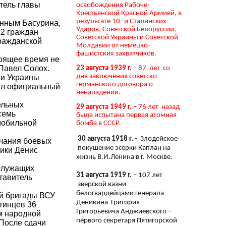
тель главы
освобождения Рабоче-
Крестьянской Красной Армией, в
результате 10- и Сталинских
анным Басурина,
Ударов, Советской Белоруссии,
12 граждан
Советской Украины и Советской
гражданской
Молдавии от немецко-
фашистских захватчиков.
тоящее время не
Павел Солох.
23 августа 1939 г.
– 87 лет со
дня заключения советско-
ии Украины
германского договора о
щил официальный
ненападении.
ельных
29 августа 1949 г. –
76 лет назад
семь
была испытана первая атомная
мобильной
бомба в СССР.
30 августа 1918 г.
- Злодейское
нчания боевых
покушение эсерки Каплан на
лики Денис
жизнь В.И.Ленина в г. Москве.
ослужащих
31 августа 1919 г.
– 107 лет
тавитель
зверской казни
белогвардейцами генерала
ой бригады ВСУ
Деникина Григория
тинцев 36
Григорьевича Анджиевского –
м народной
первого секретаря Пятигорской
 После сдачи