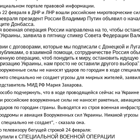
фициальном портале правовой информации.
на 22 февраля в ДНР и ЛНР вошли российские миротворческие си
февраля президент России Владимир Путин объявил о нача
щите Донбасса.
 военная операция России направлена на то, чтобы остан
Украины, заявила в пятницу спикер Совета Федерации Вал
твии с договорами, которые мы подписали с Донецкой и Луг
убликами, о взаимной помощи, сотрудничестве Россия объ
енную операцию, чтоб понудить к миру, остановить идущу
изацию Украины, нам просто не оставили другого выбора", 
ооруженные силы не наносят ударов по городам в ходе специа
икто специально не создает угрозы для мирных жителей, заяви
дставитель МИД РФ Мария Захарова.
 особо подчеркнуть, что в ходе проводящейся сейчас на Украин
и российские вооруженные силы не наносят ракетных, авиаци
даров по городам страны. Выводятся из строя военная инфрастр
родромы и авиация Вооруженных сил Украины. Никакой угрозы
специально не создает", - сказала она.
 телевизору бегущей строкой 24 февраля:
ступили к СПЕЦИАЛЬНОЙ ВОЕННОЙ ОПЕРАЦИИ