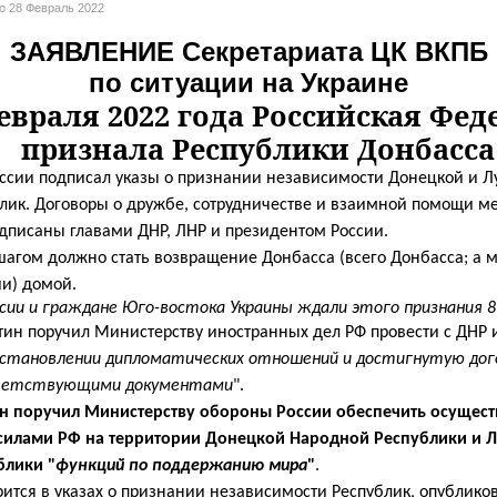
но
28 Февраль 2022
ЗАЯВЛЕНИЕ Секретариата ЦК ВКПБ
по ситуации на Украине
евраля 2022 года Российская Фед
признала Республики Донбасса
ссии подписал указы о признании независимости Донецкой и Л
лик. Договоры о дружбе, сотрудничестве и взаимной помощи
ме
дписаны главами ДНР, ЛНР и президентом России.
гом должно стать возвращение Донбасса (всего Донбасса; а м
ии) домой.
сии и граждане Юго-востока Украины ждали этого признания 8
ин поручил Министерству иностранных дел РФ провести с ДНР 
установлении дипломатических отношений и достигнутую до
ветствующими документами
".
н поручил Министерству обороны России обеспечить осущес
илами РФ на территории Донецкой Народной Республики и Л
блики "
функций по поддержанию мира
"
.
рится в указах о признании независимости Республик, опублико