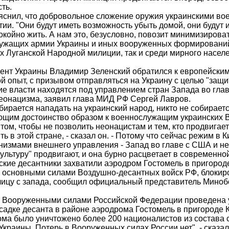
ть.
яснил, что добровольное сложение оружия украинскими в
тии. "Они будут иметь возможность убыть домой, они будут 
койно жить. А нам это, безусловно, повозит минимизироват
ужащих армии Украины и иных вооруженных формирований 
 Луганской Народной милиции, так и среди мирного населен
ент Украины Владимир Зеленский обратился к европейски
 опыт, с призывом отправляться на Украину с целью "защ
ие власти находятся под управлением стран Запада во гла
еонацизма, заявил глава МИД РФ Сергей Лавров.
обирается нападать на украинский народ, никто не собирает
ющим достоинство образом к военнослужащим украинских
о том, чтобы не позволить неонацистам и тем, кто продвигае
ть в этой стране, - сказал он. - Потому что сейчас режим в 
низмами внешнего управления - Запад во главе с США и н
ультуру" продвигают, и она бурно расцветает в современной
ские десантники захватили аэродром Гостомель в пригороде
 основными силами Воздушно-десантных войск РФ, блокир
лицу с запада, сообщил официальный представитель Мино
я Вооруженными силами Российской Федерации проведена
адке десанта в районе аэродрома Гостомель в пригороде Ки
ома было уничтожено более 200 националистов из состава
краины. Потерь в Вооруженных силах России нет", - сказал