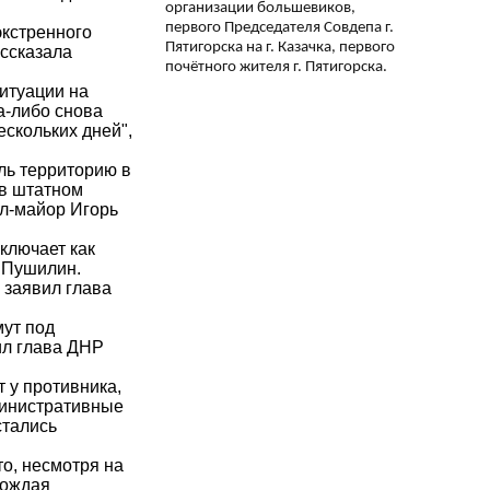
организации большевиков,
первого Председателя Совдепа г.
экстренного
Пятигорска на г. Казачка, первого
ассказала
почётного жителя г. Пятигорска.
ситуации на
да-либо снова
ескольких дней",
ль территорию в
в штатном
л-майор Игорь
ключает как
с Пушилин.
 заявил глава
мут под
ил глава ДНР
 у противника,
дминистративные
стались
о, несмотря на
бождая