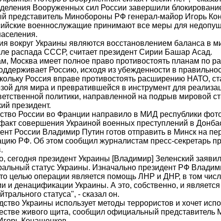
деления Вооруженных сил России завершили блокирование
й представитель Минобороны РФ генерал-майор Игорь Ко
ссийские военнослужащие принимают все меры для недопу
населения.
я вокруг Украины являются восстановлением баланса в м
сле распада СССР, считает президент Сирии Башар Асад.
ам, Москва имеет полное право противостоять планам по 
оддерживает Россию, исходя из убежденности в правильно
скольку Россия вправе противостоять расширению НАТО, с
озой для мира и превратившейся в инструмент для реализ
ветственной политики, направленной на подрыв мировой ста
ий президент.
ство России во Франции направило в МИД республики фот
акт совершения Украиной военных преступлений в Донба
ент России Владимир Путин готов отправить в Минск на пе
ацию РФ. Об этом сообщил журналистам пресс-секретарь п
.
но, сегодня президент Украины [Владимир] Зеленский заявил
ральный статус Украины. Изначально президент РФ Владим
что целью операции является помощь ЛНР и ДНР, в том чис
и и денацификации Украины. А это, собственно, и являет
трального статуса", - сказал он.
дство Украины использует методы террористов и хочет исп
честве живого щита, сообщил официальный представитель
Игорь Конашенков.