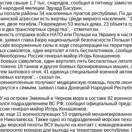
устив свыше 1,7 тыс. снарядов, сообщил в пятницу замести
й народной милиции Эдуард Басурин.
ы попали районы 34 населенных пунктов республики. По д
раинской агрессии есть жертвы среди мирного населения. "
ия, двое погибли. Повреждено 53 жилых дома, 23 объекта 
и два транспортных средства", - отметил он.
ность отправки войск НАТО или Польши на Украину в нас
я, заявил глава Бюро национальной безопасности Польши 
ские вооруженные силы в ходе спецоперации на территор
вых самолетов, один вертолет и пять беспилотников, сооб
Минобороны России генерал-майор Игорь Конашенков.
ь боевых самолетов, один вертолет, пять беспилотных летат
чтожено 18 танков и других боевых бронированных машин, 
тем залпового огня, 41 единица специальной военной авто
оевых катеров", - сказал он.
военнопленные получают медицинскую помощь, после око
ернутся к семьям, заявил глава Донецкой Народной Респуб
У на острове Змеиный в Черном море в составе 82 военн
ался подразделениям ВС РФ, сообщил официальный предс
сии генерал-майор Игорь Конашенков.
ам, еще 11 военнослужащих 53 отдельной механизированн
не Николаевска. Также одно из подразделений морских пехо
ады морской пехоты ВСУ вышло на контакт с командование
запросило коридор для выхода на территорию республики.