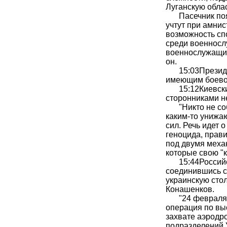
Луганскую облас
Пасечник по
учтут при амнис
возможность спо
среди военносл
военнослужащих
он.
15:03
Презид
имеющим боевой
15:12
Киевск
сторонниками н
"Никто не с
каким-то унижа
сил. Речь идет 
геноцида, прави
под двумя меха
которые свою "к
15:44
Россий
соединившись с
украинскую сто
Конашенков.
"24 феврал
операция по выс
захвате аэродр
подразделений У