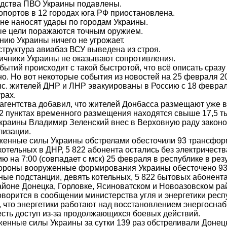
едства ПВО Украины подавлены.
ропортов в 12 городах юга РФ приостановлена.
 не наносят удары по городам Украины.
ые цели поражаются точным оружием.
ению Украины ничего не угрожает.
структура авиабаз ВСУ выведена из строя.
ничники Украины не оказывают сопротивления.
бытий происходит с такой быстротой, что всё описать сразу
. Но вот некоторые события из новостей на 25 февраля 20
ыс. жителей ДНР и ЛНР эвакуированы в Россию с 18 февра
урах.
агентства добавил, что жителей Донбасса размещают уже в
32 пунктах временного размещения находятся свыше 17,5 ты
краины Владимир Зеленский внес в Верховную раду законо
лизации.
енные силы Украины обстрелами обесточили 93 трансфо
котельных в ДНР, 5 822 абонента остались без электричеств
ю на 7:00 (совпадает с мск) 25 февраля в республике в рез
тороны вооруженные формирования Украины обесточено 9
ые подстанции, девять котельных, 5 822 бытовых абонент
айоне Донецка, Горловке, Ясиноватском и Новоазовском ра
говорится в сообщении министерства угля и энергетики респ
 что энергетики работают над восстановлением энергоснаб
есть доступ из-за продолжающихся боевых действий.
енные силы Украины за сутки 139 раз обстреливали Доне