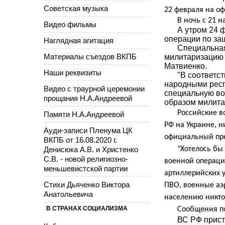
Советская музыка
22 февраля на о
В ночь с 21 
Видео фильмы
А утром 24 
операции по за
Наглядная агитация
Специальная
Материалы съездов ВКПБ
милитаризацию 
Матвиенко.
Наши реквизиты
"В соответс
народными респ
Видео с траурной церемонии
специальную во
прощания Н.А.Андреевой
образом милитар
Российские в
Памяти Н.А.Андреевой
РФ на Украине, н
Ауди-записи Пленума ЦК
официальный пре
ВКПБ от 16.08.2020 г.
Денисюка А.В. и Христенко
"Хотелось бы
С.В. - новой религиозно-
военной операци
меньшевистской партии
артиллерийских у
Стихи Дьяченко Виктора
ПВО, военные аэ
Анатольевича
населению никто 
В СТРАНАХ СОЦИАЛИЗМА
Сообщения по
ВС РФ при