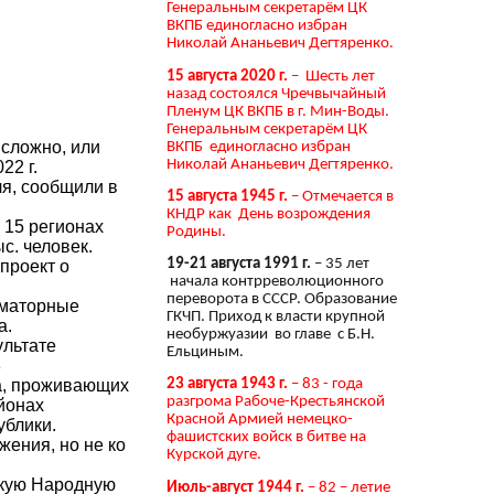
Генеральным секретарём ЦК
ВКПБ единогласно избран
Николай Ананьевич Дегтяренко.
15 августа 2020 г.
– Шесть лет
назад состоялся Чречвычайный
Пленум ЦК ВКПБ в г. Мин-Воды.
Генеральным секретарём ЦК
 сложно, или
ВКПБ единогласно избран
Николай Ананьевич Дегтяренко.
22 г.
ля, сообщили в
15 августа 1945 г.
– Отмечается в
КНДР как День возрождения
 15 регионах
Родины.
с. человек.
19-21 августа 1991 г.
– 35 лет
проект о
начала контрреволюционного
переворота в СССР. Образование
рматорные
ГКЧП. Приход к власти крупной
а.
необуржуазии во главе с Б.Н.
ультате
Ельциным.
3
а, проживающих
23 августа 1943 г.
– 83 - года
разгрома Рабоче-Крестьянской
йонах
Красной Армией немецко-
ублики.
фашистских войск в битве на
жения, но не ко
Курской дуге.
цкую Народную
Июль-август 1944 г.
– 82 – летие