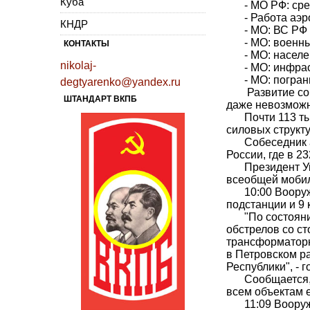
Куба
- МО РФ: ср
- Работа аэ
КНДР
- МО: ВС РФ
- МО: военн
КОНТАКТЫ
- МО: насел
nikolaj-
- МО: инфра
- МО: погра
degtyarenko@yandex.ru
Развитие со
ШТАНДАРТ ВКПБ
даже невозможно
Почти 113 т
силовых структ
Собеседник 
России, где в 2
Президент У
всеобщей моби
10:00
Вооруж
подстанции и 9 
"По состояни
обстрелов со с
трансформаторн
в Петровском р
Республики", - 
Сообщается,
всем объектам 
11:09
Вооруж