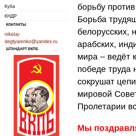
борьбу против
Куба
КНДР
Борьба трудящ
КОНТАКТЫ
белорусских, 
nikolaj-
degtyarenko@yandex.ru
арабских, инди
ШТАНДАРТ ВКПБ
мира – ведёт 
победе труда 
сокрушат цепи
мировой Сове
Пролетарии вс
Мы поздравля