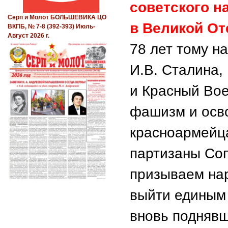
советского н
Серп и Молот БОЛЬШЕВИКА ЦО
в Великой От
ВКПБ, № 7-8 (392-393) Июль-
Август 2026 г.
78 лет тому н
И.В. Сталина,
и Красный Во
фашизм и осв
красноармейц
партизаны Со
призываем нар
выйти единым
вновь поднявш