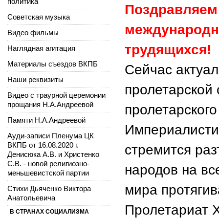
политика
Поздравляем 
Советская музыка
международн
Видео фильмы
трудящихся!
Наглядная агитация
Материалы съездов ВКПБ
Сейчас актуа
Наши реквизиты
пролетарской 
Видео с траурной церемонии
прощания Н.А.Андреевой
пролетарского
Памяти Н.А.Андреевой
Империалисти
Ауди-записи Пленума ЦК
ВКПБ от 16.08.2020 г.
стремится раз
Денисюка А.В. и Христенко
С.В. - новой религиозно-
народов на вс
меньшевистской партии
мира протягив
Стихи Дьяченко Виктора
Анатольевича
Пролетариат X
В СТРАНАХ СОЦИАЛИЗМА