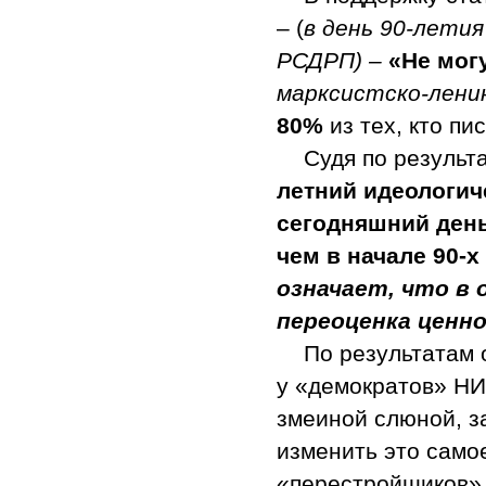
– (
в день 90-лети
РСДРП) –
«Не мог
марксистско-лени
80%
из тех, кто пи
Судя по результ
летний идеологич
сегодняшний день
чем в начале 90-х
означает, что в
переоценка цен
По результатам
у «демократов» НИ
змеиной слюной, з
изменить это само
«перестройщиков»,