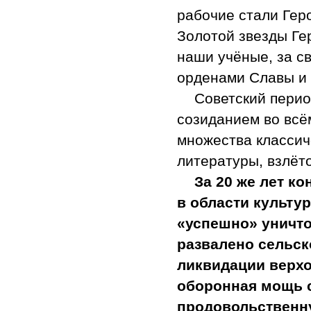
рабочие стали Гер
Золотой звезды Ге
наши учёные, за с
орденами Славы и 
Советский пери
созиданием во всё
множества классич
литературы, взлёто
За 20 же лет к
в области культур
«успешно» уничт
развалено сельск
ликвидации верхо
оборонная мощь 
продовольственн