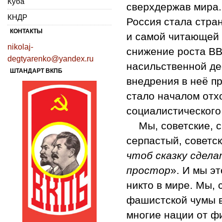
Куба
сверхдержав мира.
КНДР
Россия стала стра
КОНТАКТЫ
и самой читающей 
nikolaj-
снижение роста ВВ
degtyarenko@yandex.ru
насильственной де
ШТАНДАРТ ВКПБ
внедрения в неё п
стало началом отх
социалистического
Мы, советские, 
серпастый, советск
чтоб сказку сдел
простор
». И мы э
никто в мире. Мы, 
фашистской чумы в
многие нации от фи