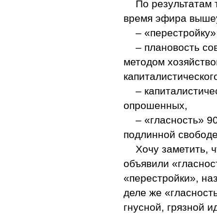
По результатам 
время эфира вышеу
– «перестройку»
– плановость со
методом хозяйство
капиталистическог
– капиталистиче
опрошенных,
– «гласность» 9
подлинной свободе
Хочу заметить, 
объявили «гласно
«перестройки», на
деле же «гласност
гнусной, грязной 