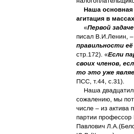
налогоплательщико
Наша основная 
агитация в массах
«
Первой задач
писал В.И.Ленин, 
правильности её
стр.172). «
Если па
своих членов, ес
то это уже явля
ПСС, т.44, с.31).
Наша двадцатиле
сожалению, мы пот
числе – из актива
партии профессор 
Павлович Л.А.(Бел