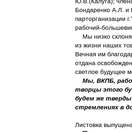
Ю.В.(Калуга); член
Бондаренко А.Л. и 
парторганизации г.
рабочий-большевик
Мы низко склоня
из жизни наших то
Вечная им благода
отдана освобожден
светлое будущее 
Мы, ВКПБ, раб
творцы этого бу
будем же тверды 
стремлениях в д
Листовка выпущен