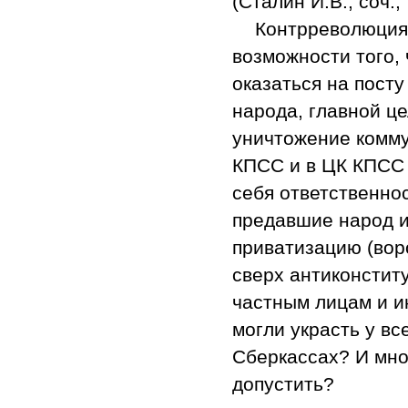
(Сталин И.В., соч., т
Контрреволюция 
возможности того, 
оказаться на пост
народа, главной це
уничтожение комму
КПСС и в ЦК КПСС 
себя ответственно
предавшие народ и
приватизацию (вор
сверх антиконстит
частным лицам и и
могли украсть у вс
Сберкассах? И мно
допустить?