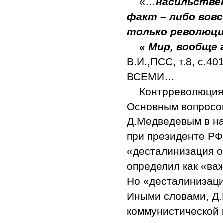
«…
насильстве
факт – либо вовс
только революц
« Мир, вообще
В.И.,ПСС, т.8, с.4
ВСЕМИ…
Контрреволюция,
Основным вопросом
Д.Медведевым в на
при президенте РФ
«десталинизация о
определил как «ва
Но «десталинизаци
Иными словами, Д.
коммунистической 