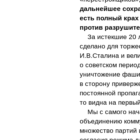
дальнейшее сохр
есть полный крах
против разрушит
За истекшие 20 
сделано для торже
И.В.Сталина и вел
о советском перио
уничтожение фаши
в сторону приверж
постоянной пропаг
то видна на первый
Мы с самого нач
объединению комму
множество партий 
согласия режима д