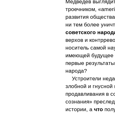
Медведев выглядит
троечником, «аmeri
развития общества,
ни тем более унич
советского народ
верхов и контрре
носитель самой на
имеющей будущее
первые результаты 
народа?
Устроители нед
злобной и гнусной
продавливания в с
сознания» преслед
истории, а
что
пол