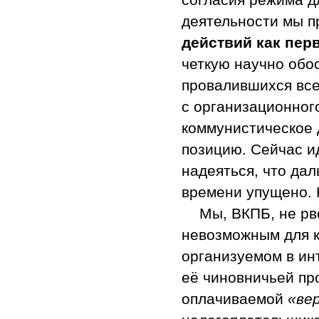
деятельности мы п
действий
как пер
четкую научно обо
провалившихся всех
с организационног
коммунистическое 
позицию. Сейчас и
надеяться, что да
времени упущено. 
Мы, ВКПБ, не рв
невозможным для к
организуемом в ин
её чиновничьей пр
оплачиваемой
«ве