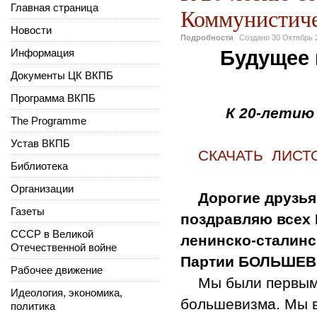
Главная страница
Коммунистиче
Новости
Подробности
Создано
30 Октябрь 
Информация
Будущее 
Документы ЦК ВКПБ
Программа ВКПБ
К 20-летию
The Programme
Устав ВКПБ
СКАЧАТЬ ЛИСТ
Библиотека
Организации
Дорогие друзья
Газеты
поздравляю всех 
СССР в Великой
ленинско-сталинс
Отечественной войне
Партии БОЛЬШЕВ
Рабочее движение
Мы были первыми
Идеология, экономика,
большевизма. Мы в
политика