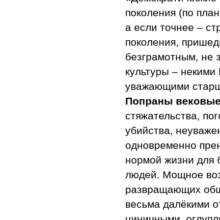
поколения (по пла
а если точнее – с
поколения, пришед
безграмотным, не 
культуры – некими
уважающими старши
Попраны вековые
стяжательства, по
убийства, неуваже
одновременно пре
нормой жизни для 
людей. Мощное во
развращающих общ
весьма далёкими о
циничными, оглуп