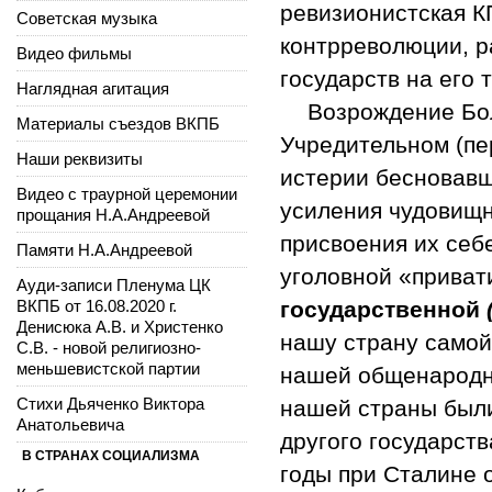
ревизионистская К
Советская музыка
контрреволюции, 
Видео фильмы
государств на его 
Наглядная агитация
Возрождение Бо
Материалы съездов ВКПБ
Учредительном (пер
Наши реквизиты
истерии бесновавш
Видео с траурной церемонии
усиления чудовищн
прощания Н.А.Андреевой
присвоения их себ
Памяти Н.А.Андреевой
уголовной «приват
Ауди-записи Пленума ЦК
ВКПБ от 16.08.2020 г.
государственной
Денисюка А.В. и Христенко
нашу страну самой
С.В. - новой религиозно-
меньшевистской партии
нашей общенародно
Стихи Дьяченко Виктора
нашей страны были
Анатольевича
другого государст
В СТРАНАХ СОЦИАЛИЗМА
годы при Сталине 