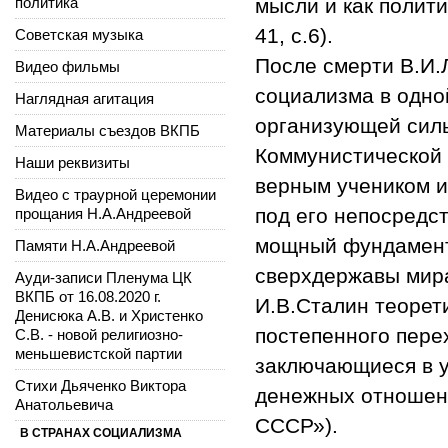
политика
мысли и как полити
41, с.6).
Советская музыка
После смерти В.И.
Видео фильмы
социализма в одно
Наглядная агитация
организующей силы
Материалы съездов ВКПБ
Коммунистической 
Наши реквизиты
верным учеником и
Видео с траурной церемонии
под его непосредс
прощания Н.А.Андреевой
мощный фундамент 
Памяти Н.А.Андреевой
сверхдержавы мира
Ауди-записи Пленума ЦК
ВКПБ от 16.08.2020 г.
И.В.Сталин теорет
Денисюка А.В. и Христенко
постепенного пере
С.В. - новой религиозно-
меньшевистской партии
заключающиеся в у
Стихи Дьяченко Виктора
денежных отношен
Анатольевича
СССР»).
В СТРАНАХ СОЦИАЛИЗМА