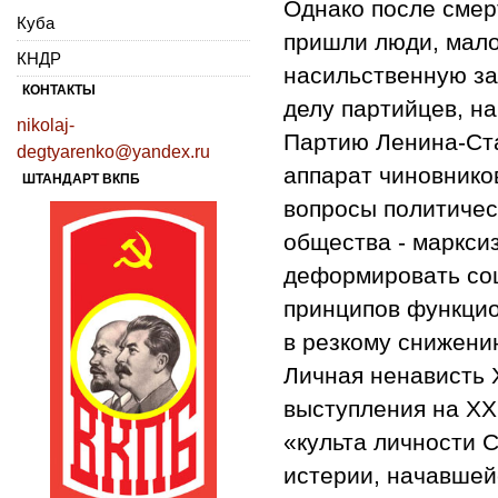
Однако после смер
Куба
пришли люди, мало
КНДР
насильственную за
КОНТАКТЫ
делу партийцев, н
nikolaj-
Партию Ленина-Ста
degtyarenko@yandex.ru
аппарат чиновнико
ШТАНДАРТ ВКПБ
вопросы политичес
общества - маркси
деформировать соц
принципов функцио
в резкому снижени
Личная ненависть 
выступления на ХХ
«культа личности 
истерии, начавшей