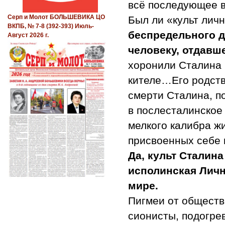
всё последующее 
Серп и Молот БОЛЬШЕВИКА ЦО
Был ли «культ лич
ВКПБ, № 7-8 (392-393) Июль-
беспредельного д
Август 2026 г.
человеку, отдавш
хоронили Сталина 
кителе…Его родств
смерти Сталина, п
в послесталинское
мелкого калибра ж
присвоенных себе 
Да, культ Сталин
исполинская Личн
мире.
Пигмеи от обществ
сионисты, подогре