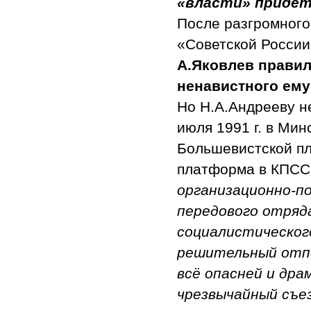
«власти» придет
После разгромного
«Советской России
А.Яковлев правил
ненавистного е
Но Н.А.Андрееву н
июля 1991 г. в Ми
Большевистской п
платформа в КПСС
организационно-п
передового отряд
социалистическог
решительный отпо
всё опасней и др
чрезвычайный съе