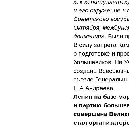
как капитулянтск
и его окружение 
Советского госуд
Октября, междуна
движения».
Были п
В силу запрета Ко
о подготовке и пр
большевиков. На У
создана Всесоюзна
съезде Генеральн
Н.А.Андреева.
Ленин на базе ма
и партию большев
совершена Велик
стал организатор