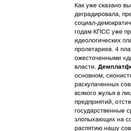
Как уже сказано в
деградировала, пр
социал-демократич
годам КПСС уже пр
идеологических пл
пролетариев. 4 пл
ожесточенными «ди
власти.
Демплатф
основном, сионисто
раскулаченных сов
всякого жулья в л
предприятий, отст
государственные с
злопыхающих на со
распятию нашу сов