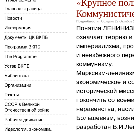
«Крупное поли
ГЛАВНОЕ МЕНЮ
Главная страница
Коммунистиче
Новости
Подробности
Создано
27 Октябрь 
Понятия ЛЕНИНИЗМ
Информация
означает теорию и
Документы ЦК ВКПБ
империализма, про
Программа ВКПБ
и неизбежного пер
The Programme
коммунизму.
Устав ВКПБ
Марксизм-ленинизм
Библиотека
экономическое и с
Организации
исторической мисс
Газеты
покончить со всем
СССР в Великой
неравенства, наси
Отечественной войне
Большевизм, возни
Рабочее движение
разработан В.И.Ле
Идеология, экономика,