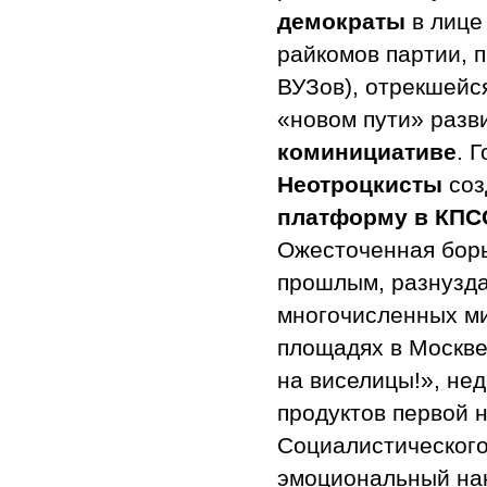
демократы
в лице
райкомов партии, 
ВУЗов), отрекшейс
«новом пути» разв
коминициативе
. 
Неотроцкисты
соз
платформу в КПС
Ожесточенная бор
прошлым, разнузда
многочисленных ми
площадях в Москве
на виселицы!», не
продуктов первой 
Социалистического
эмоциональный нак