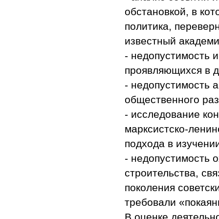
обстановкой, в кот
политика, перевер
известный академи
- недопустимость 
проявляющихся в д
- недопустимость 
общественного раз
- исследование ко
марксистско-ленин
подхода в изучени
- недопустимость 
строительства, св
поколения советск
требовали «покаяни
В оценке деятельн