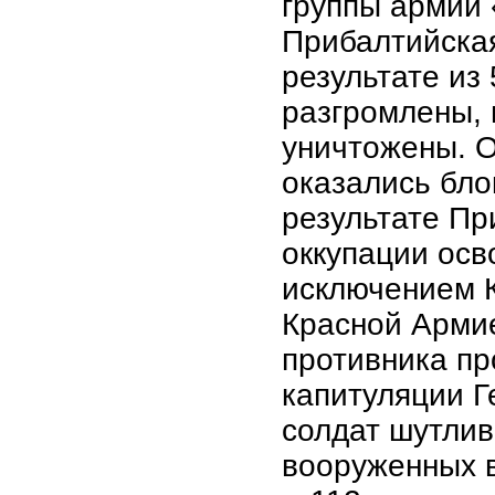
группы армий
Прибалтийская
результате из
разгромлены, 
уничтожены. О
оказались бло
результате Пр
оккупации осв
исключением К
Красной Армие
противника п
капитуляции Г
солдат шутли
вооруженных 