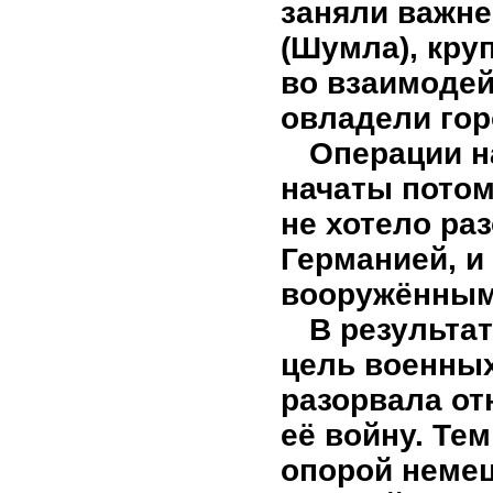
заняли важн
(Шумла), кру
во взаимодей
овладели гор
Операции н
начаты потом
не хотело ра
Германией, и
вооружённым 
В результа
цель военных
разорвала от
её войну. Те
опорой немец