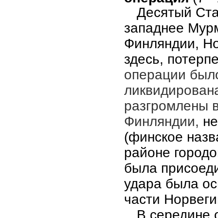
Десятый Ста
западнее Мурм
Финляндии, Но
здесь, потерп
операции был
ликвидирована
разгромлены в
Финляндии,
не
(финское назв
районе городо
была присоеди
удара была о
части Норвеги
В середине 