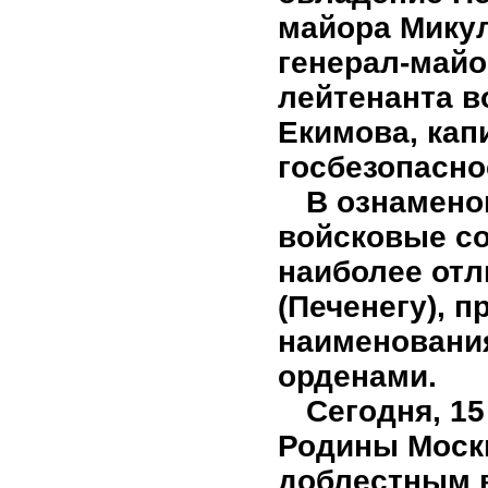
майора Микул
генерал-майо
лейтенанта в
Екимова, кап
госбезопасно
В ознамено
войсковые со
наиболее отл
(Печенегу), 
наименования
орденами.
Сегодня, 15
Родины Моск
доблестным в