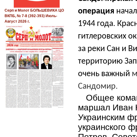
операция
начал
Серп и Молот БОЛЬШЕВИКА ЦО
ВКПБ, № 7-8 (392-393) Июль-
Август 2026 г.
1944 года.
Крас
гитлеровских о
за реки Сан и В
территорию Зап
очень важный
м
Сандомир.
Общее кома
маршал Иван 
Украинским ф
украинского ф
Петров. Совет