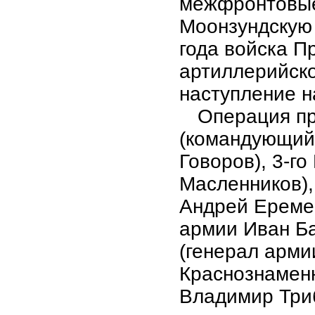
межфронтовые
Моонзундскую 
года войска П
артиллерийско
наступление н
Операция пр
(командующий
Говоров), 3-г
Масленников),
Андрей Еремен
армии Иван Ба
(генерал арми
Краснознаменн
Владимир Триб