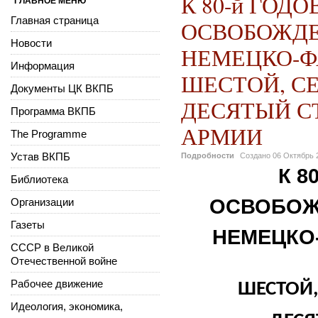
К 80-й ГОД
ГЛАВНОЕ МЕНЮ
Главная страница
ОСВОБОЖДЕ
Новости
НЕМЕЦКО-Ф
Информация
ШЕСТОЙ, С
Документы ЦК ВКПБ
ДЕСЯТЫЙ С
Программа ВКПБ
АРМИИ
The Programme
Устав ВКПБ
Подробности
Создано
06 Октябрь 
К 8
Библиотека
ОСВОБОЖ
Организации
Газеты
НЕМЕЦКО
СССР в Великой
Отечественной войне
Рабочее движение
ШЕСТОЙ,
Идеология, экономика,