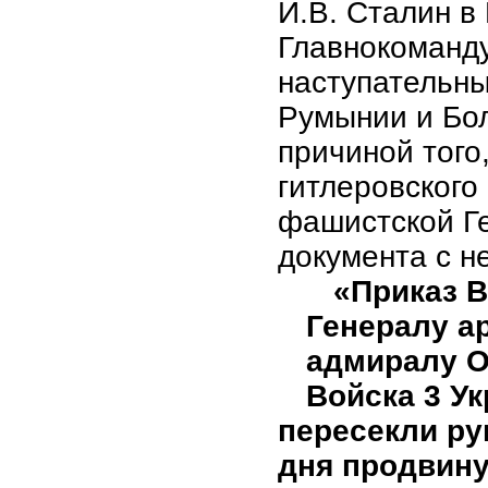
И.В. Сталин в
Главнокоманду
наступательн
Румынии и Бо
причиной того,
гитлеровского
фашистской Ге
документа с 
«Приказ 
Генералу а
адмиралу О
Войска 3 У
пересекли ру
дня продвину