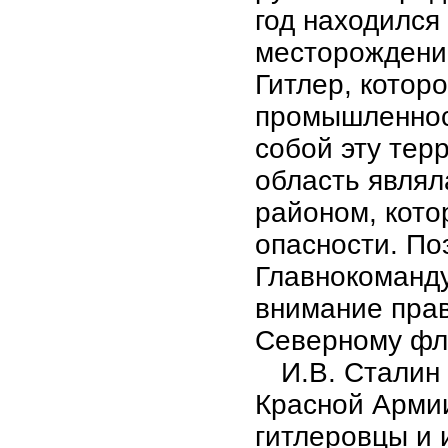
год находился
месторождени
Гитлер, котор
промышленност
собой эту тер
область явля
районом, кото
опасности. П
Главнокоманд
внимание прав
Северному фл
И.В. Сталин
Красной Армии
гитлеровцы и 