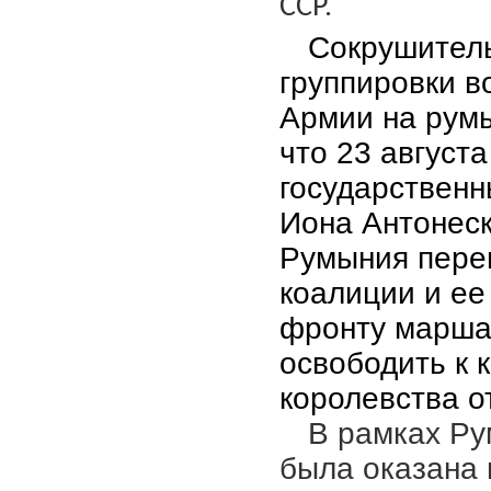
ССР.
Сокрушител
группировки в
Армии на румы
что 23 август
государственн
Иона Антонеск
Румыния переш
коалиции и ее
фронту марша
освободить к 
королевства о
В рамках Ру
была оказана