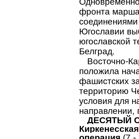
Одновременно 
фронта марша
соединениями
Югославии вы
югославской т
Белград.
Восточно-Ка
положила нач
фашистских за
территорию Че
условия для н
направлении, 
ДЕСЯТЫЙ С
Киркенесская
операция
(7 -