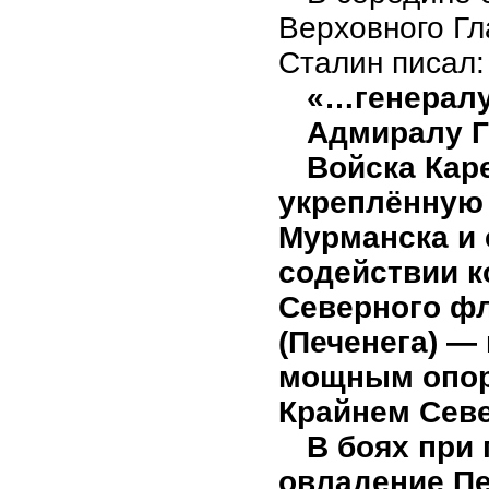
Верховного Гл
Сталин писал:
«…генералу
Адмиралу Г
Войска Кар
укреплённую 
Мурманска и 
содействии к
Северного ф
(Печенега) ―
мощным опор
Крайнем Севе
В боях при
овладение Пе