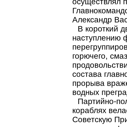
осуществлял п
Главнокоманд
Александр Вас
В короткий д
наступлению 
перегруппиров
горючего, сма
продовольстви
состава главн
прорыва враж
водных прегра
Партийно-пол
кораблях вел
Советскую Пр