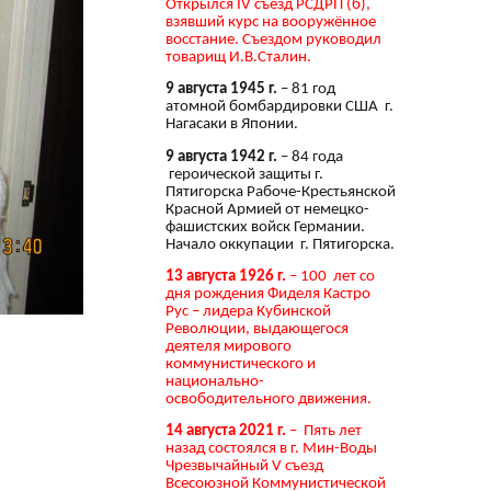
Открылся IV съезд РСДРП (б),
взявший курс на вооружённое
восстание. Съездом руководил
товарищ И.В.Сталин.
9 августа 1945 г.
– 81 год
атомной бомбардировки США г.
Нагасаки в Японии.
9 августа 1942 г.
– 84 года
героической защиты г.
Пятигорска Рабоче-Крестьянской
Красной Армией от немецко-
фашистских войск Германии.
Начало оккупации г. Пятигорска.
13 августа 1926 г.
– 100 лет со
дня рождения Фиделя Кастро
Рус – лидера Кубинской
Революции, выдающегося
деятеля мирового
коммунистического и
национально-
освободительного движения.
14 августа 2021 г.
– Пять лет
назад состоялся в г. Мин-Воды
Чрезвычайный V съезд
Всесоюзной Коммунистической