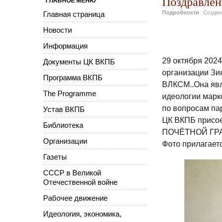
Поздравлен
ГЛАВНОЕ МЕНЮ
Подробности
Созда
Главная страница
Новости
Информация
29 октября 2024
Документы ЦК ВКПБ
организации Зи
Программа ВКПБ
ВЛКСМ..Она яв
The Programme
идеологии марк
по вопросам па
Устав ВКПБ
ЦК ВКПБ присое
Библиотека
ПОЧЁТНОЙ ГРА
Организации
Фото прилагаетс
Газеты
СССР в Великой
Отечественной войне
Рабочее движение
Идеология, экономика,