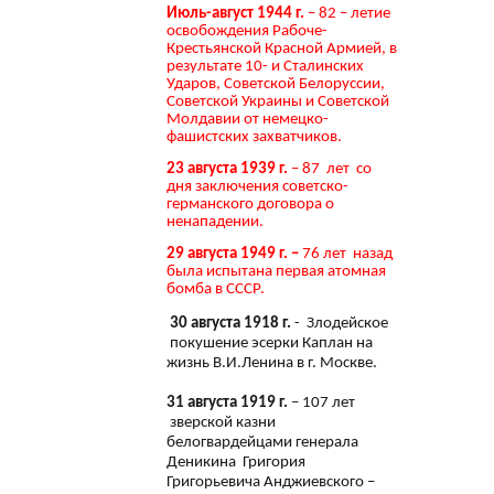
Июль-август 1944 г.
– 82 – летие
освобождения Рабоче-
Крестьянской Красной Армией, в
результате 10- и Сталинских
Ударов, Советской Белоруссии,
Советской Украины и Советской
Молдавии от немецко-
фашистских захватчиков.
23 августа 1939 г.
– 87 лет со
дня заключения советско-
германского договора о
ненападении.
29 августа 1949 г. –
76 лет назад
была испытана первая атомная
бомба в СССР.
30 августа 1918 г.
- Злодейское
покушение эсерки Каплан на
жизнь В.И.Ленина в г. Москве.
31 августа 1919 г.
– 107 лет
зверской казни
белогвардейцами генерала
Деникина Григория
Григорьевича Анджиевского –