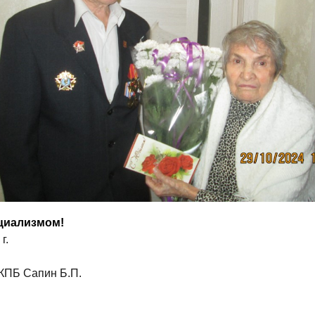
циализмом!
г.
КПБ Сапин Б.П.