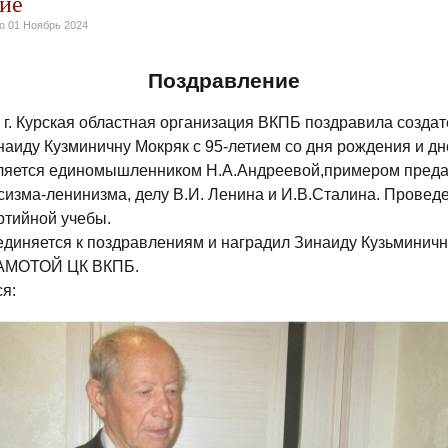
ие
но
01 Ноябрь 2024
Поздравление
 г. Курская областная организация ВКПБ поздравила создат
наиду Кузминичну Мокряк с 95-летием со дня рождения и д
ляется единомышленником Н.А.Андреевой,примером преда
сизма-ленинизма, делу В.И. Ленина и И.В.Сталина. Прове
ртийной учебы.
диняется к поздравлениям и наградил Зинаиду Кузьминичн
МОТОЙ ЦК ВКПБ.
я: