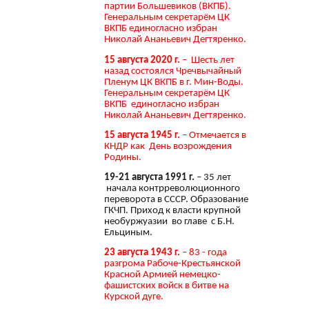
партии Большевиков (ВКПБ).
Генеральным секретарём ЦК
ВКПБ единогласно избран
Николай Ананьевич Дегтяренко.
15 августа 2020 г.
– Шесть лет
назад состоялся Чречвычайный
Пленум ЦК ВКПБ в г. Мин-Воды.
Генеральным секретарём ЦК
ВКПБ единогласно избран
Николай Ананьевич Дегтяренко.
15 августа 1945 г.
– Отмечается в
КНДР как День возрождения
Родины.
19-21 августа 1991 г.
– 35 лет
начала контрреволюционного
переворота в СССР. Образование
ГКЧП. Приход к власти крупной
необуржуазии во главе с Б.Н.
Ельциным.
23 августа 1943 г.
– 83 - года
разгрома Рабоче-Крестьянской
Красной Армией немецко-
фашистских войск в битве на
Курской дуге.