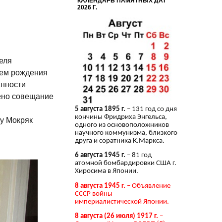
КАЛЕНДАРЬ ПАМЯТНЫХ ДАТ
2026 Г.
еля
нем рождения
нности
дено совещание
5 августа 1895 г.
– 131 год со дня
кончины Фридриха Энгельса,
у Мокряк
одного из основоположников
научного коммунизма, близкого
друга и соратника К.Маркса.
6 августа 1945 г.
– 81 год
атомной бомбардировки США г.
Хиросима в Японии.
8 августа 1945 г.
– Объявление
СССР войны
империалистической Японии.
8 августа (26 июля) 1917 г.
–