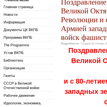
Поздравление
ГЛАВНОЕ МЕНЮ
Главная страница
Великой Октя
Новости
Революции и 
Информация
Армией запад
Документы ЦК ВКПБ
войск фашист
Программа ВКПБ
Подробности
Создано
02 Ноябрь 2
The Programme
Поздравл
Устав ВКПБ
Великой 
Библиотека
Организации
Газеты
и с 80-лети
СССР в Великой
Отечественной войне
западных зе
Рабочее движение
Идеология, экономика,