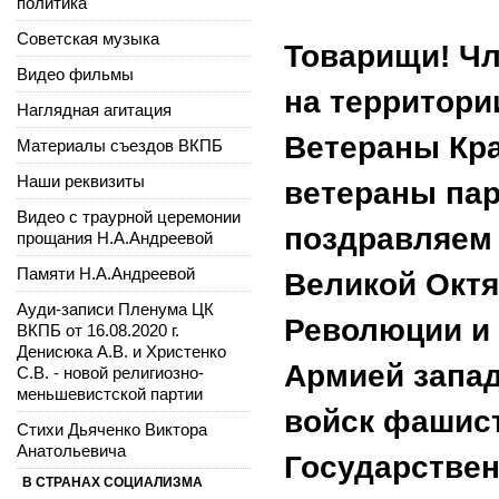
политика
Советская музыка
Товарищи! Чл
Видео фильмы
на территори
Наглядная агитация
Ветераны Кра
Материалы съездов ВКПБ
Наши реквизиты
ветераны пар
Видео с траурной церемонии
поздравляем 
прощания Н.А.Андреевой
Памяти Н.А.Андреевой
Великой Окт
Ауди-записи Пленума ЦК
Революции и 
ВКПБ от 16.08.2020 г.
Денисюка А.В. и Христенко
Армией запад
С.В. - новой религиозно-
меньшевистской партии
войск фашист
Стихи Дьяченко Виктора
Анатольевича
Государствен
В СТРАНАХ СОЦИАЛИЗМА