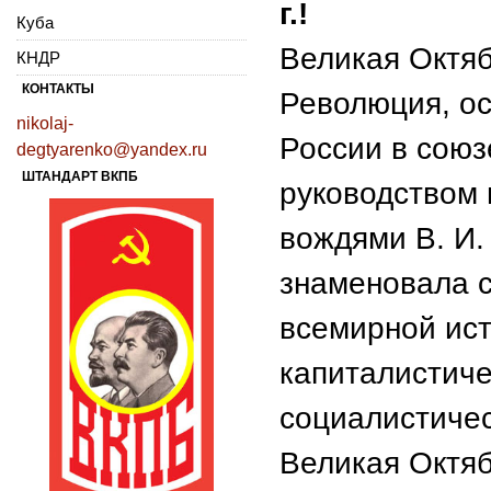
г.!
Куба
Великая Октя
КНДР
КОНТАКТЫ
Революция, о
nikolaj-
России в союз
degtyarenko@yandex.ru
ШТАНДАРТ ВКПБ
руководством 
вождями В. И.
знаменовала с
всемирной ист
капиталистиче
социалистичес
Великая Октя