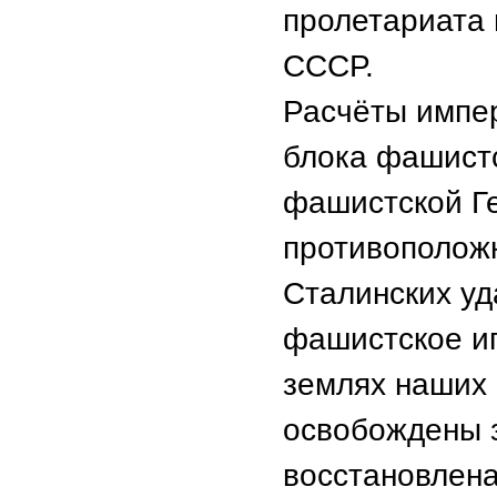
пролетариата 
СССР.
Расчёты импе
блока фашистс
фашистской Г
противоположн
Сталинских уд
фашистское и
землях наших 
освобождены 
восстановлена