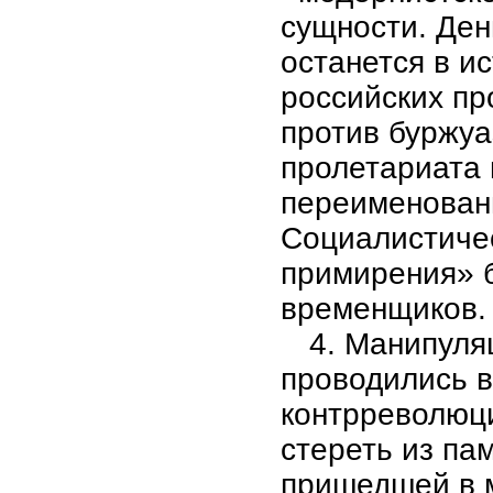
сущности. Ден
останется в и
российских пр
против буржуа
пролетариата 
переименован
Социалистичес
примирения» 
временщиков.
4. Манипуля
проводились в
контрреволюци
стереть из па
пришедшей в м