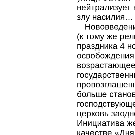
нейтрализует 
злу насилия…
Нововведени
(к тому же рел
праздника 4 н
освобождения 
возрастающее 
государственн
провозглашенн
больше станов
господствующе
церковь заодн
Инициатива же
качестве «Дн