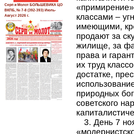
«примирение»
Серп и Молот БОЛЬШЕВИКА ЦО
ВКПБ, № 7-8 (392-393) Июль-
классами – уг
Август 2026 г.
имеющими, кро
продают за ск
жилище, за ф
права и гаран
их труд класс
достатке, пр
использовани
природных бог
советского на
капиталистиче
3. День 7 н
«модернистско