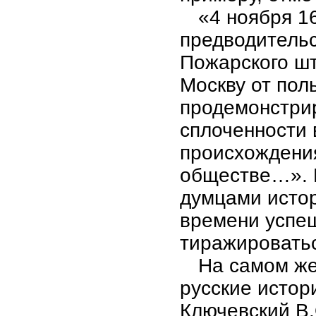
«4 ноября 1
предводитель
Пожарского шт
Москву от пол
продемонстри
сплоченности 
происхождения
обществе…». 
думцами истор
времени успе
тиражировать
На самом же
русские истори
Ключевский В.