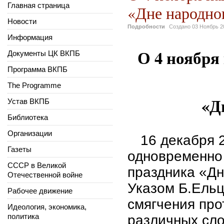
Главная страница
«Дне народно
Новости
Подробности
Создано
03 Ноябрь 2
Информация
О 4 ноября
Документы ЦК ВКПБ
Программа ВКПБ
The Programme
«Д
Устав ВКПБ
Библиотека
Организации
16 декабря 
Газеты
одновременно 
СССР в Великой
праздника «Дн
Отечественной войне
Указом Б.Ельц
Рабочее движение
смягчения про
Идеология, экономика,
политика
различных сло