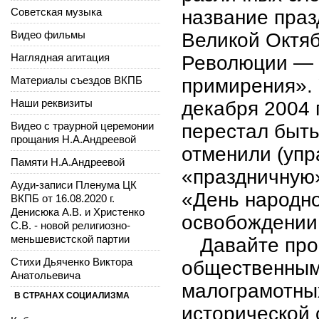
Советская музыка
название праз
Видео фильмы
Великой Октя
Наглядная агитация
Революции — 
Материалы съездов ВКПБ
примирения». 
Наши реквизиты
декабря 2004 г
Видео с траурной церемонии
перестал быть
прощания Н.А.Андреевой
отменили (упр
Памяти Н.А.Андреевой
«праздничную»
Ауди-записи Пленума ЦК
«День народно
ВКПБ от 16.08.2020 г.
Денисюка А.В. и Христенко
освобождении 
С.В. - новой религиозно-
меньшевистской партии
Давайте про
Стихи Дьяченко Виктора
общественным
Анатольевича
малограмотны
В СТРАНАХ СОЦИАЛИЗМА
исторической 