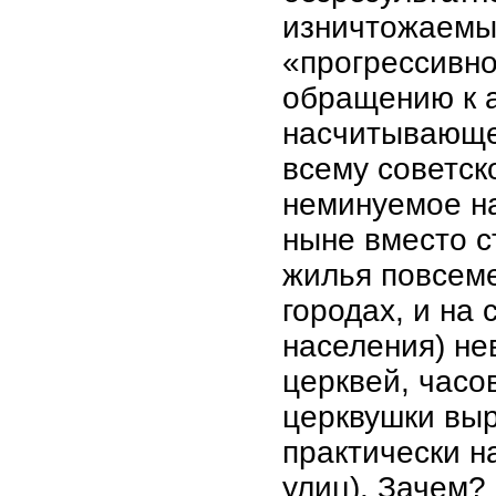
изничтожаемый
«прогрессивное
обращению к 
насчитывающем
всему советск
неминуемое на
ныне вместо с
жилья повсеме
городах, и на 
населения) не
церквей, часов
церквушки вы
практически н
улиц). Зачем?