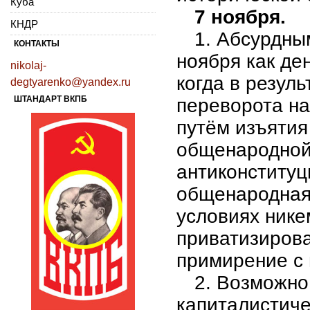
Куба
7 ноября.
КНДР
1. Абсурдны
КОНТАКТЫ
ноября как де
nikolaj-
когда в резул
degtyarenko@yandex.ru
ШТАНДАРТ ВКПБ
переворота н
путём изъятия
общенародной
антиконституц
общенародная 
условиях нике
приватизирова
примирение с 
2. Возможно
капиталистиче