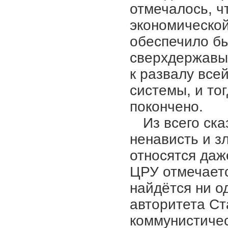
отмечалось, ч
экономическо
обеспечило б
сверхдержавы 
к развалу все
системы
,
и то
покончено.
Из всего ска
ненависть и з
относятся даж
ЦРУ отмечаетс
найдётся ни о
авторитета Ст
коммунистичес