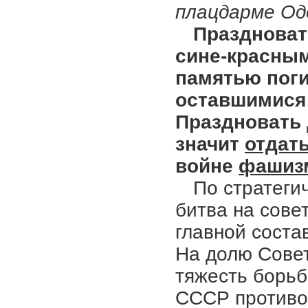
плацдарме Оде
Праздноват
сине-красным
памятью поги
оставшимися
Праздновать 
значит
отдат
войне
фашиз
По стратеги
битва на сове
главной соста
На долю Сове
тяжесть борьб
СССР противо