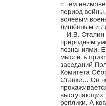
с тем неимове
период войны.
волевым военн
лишённым и л
И.В. Сталин
природным ум
познаниями. Е
мыслить прих
заседаний Пол
Комитета Обор
Ставке… Он не
прохаживается
выступающих, 
реплики. А ко