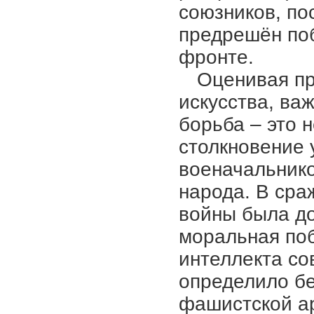
союзников, по
предрешён по
фронте.
Оценивая пр
искусства, ва
борьба – это н
столкновение 
военачальнико
народа. В сра
войны была до
моральная поб
интеллекта со
определило б
фашистской а