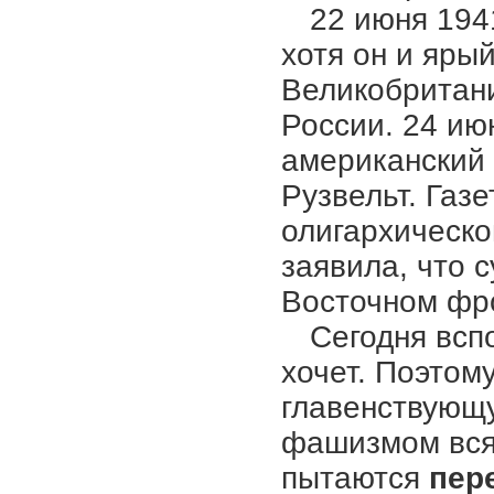
22 июня 194
хотя он и яры
Великобритани
России. 24 ию
американский
Рузвельт. Газ
олигархическо
заявила, что 
Восточном фр
Сегодня всп
хочет. Поэто
главенствующу
фашизмом всяч
пытаются
пер