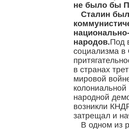
не было бы 
Сталин был
коммунистич
национально
народов.
Под 
социализма в 
притягательно
в странах тре
мировой войн
колониальной 
народной демо
возникли КНД
затрещал и на
В одном из 