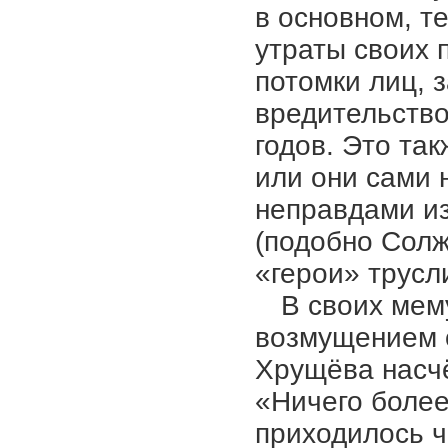
в основном, т
утраты своих 
потомки лиц, 
вредительство
годов. Это так
или они сами 
неправдами и
(подобно Солж
«герои» трус
В своих ме
возмущением 
Хрущёва насч
«Ничего более
приходилось 