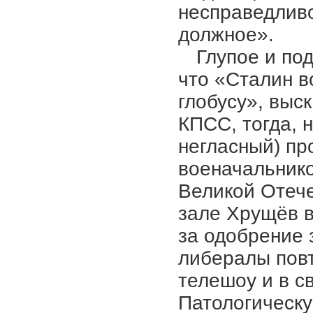
несправедливо
должное».
Глупое и по
что «Сталин 
глобусу», выс
КПСС, тогда, 
негласный) пр
военачальнико
Великой Отече
зале Хрущёв в
за одобрение 
либералы повт
телешоу и в с
Патологическу