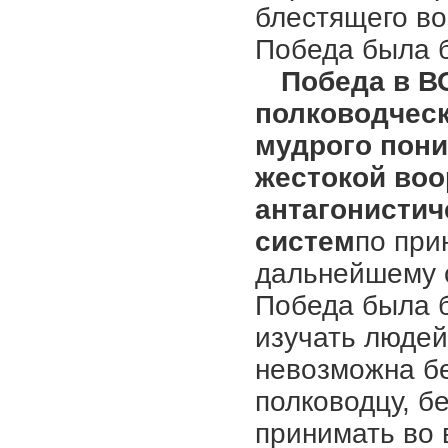
блестящего во
Победа была 
Победа в В
полководческ
мудрого пон
жестокой воо
антагонисти
систем
по при
дальнейшему 
Победа была 
изучать людей
невозможна бе
полководцу, б
принимать во 