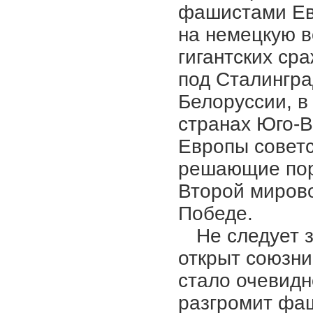
фашистами Ев
на немецкую 
гигантских ср
под Сталингра
Белоруссии, в
странах Юго-В
Европы совет
решающие пор
Второй мирово
Победе.
Не следует 
открыт союзник
стало очевидн
разгромит фа