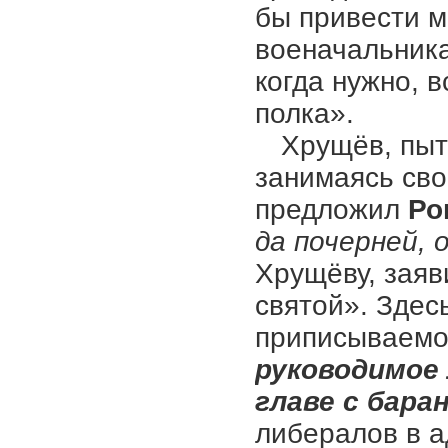
бы привести м
военачальника
когда нужно, 
полка».
Хрущёв, пыт
занимаясь сво
предложил
Ро
да почерней, 
Хрущёву, заяв
святой». Здес
приписываемо
руководимое 
главе с бара
либералов в а