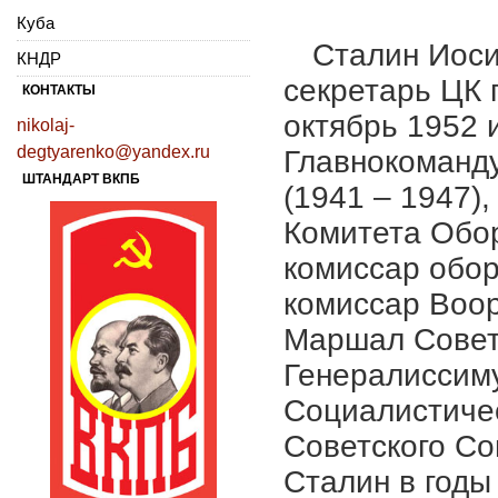
Куба
Сталин Иос
КНДР
секретарь ЦК 
КОНТАКТЫ
октябрь 1952 
nikolaj-
degtyarenko@yandex.ru
Главнокоман
ШТАНДАРТ ВКПБ
(1941 – 1947)
Комитета Обо
комиссар обо
комиссар Воор
Маршал Советс
Генералиссиму
Социалистичес
Советского Со
Сталин в годы