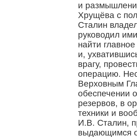
и размышления
Хрущёва с пол
Сталин владе
руководил ими
найти главное
и, ухватившис
врагу, провес
операцию. Не
Верховным Гл
обеспечении о
резервов, в о
техники и воо
И.В. Сталин, 
выдающимся о