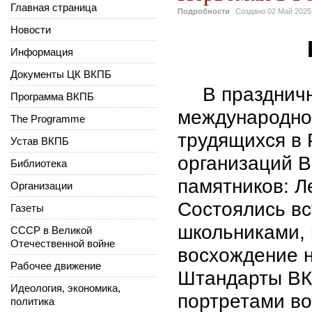
Главная страница
Подробности
Создано
02 Май 2025
Новости
Информация
Документы ЦК ВКПБ
В праздничн
Программа ВКПБ
международно
The Programme
трудящихся в 
Устав ВКПБ
организаций 
Библиотека
памятников: Л
Организации
Состоялись вс
Газеты
школьниками, 
СССР в Великой
Отечественной войне
восхождение н
Рабочее движение
Штандарты ВК
Идеология, экономика,
портретами во
политика