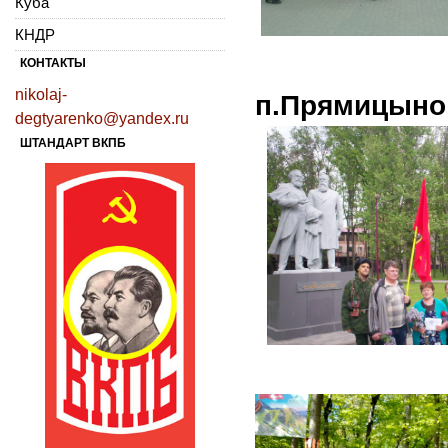
Куба
КНДР
КОНТАКТЫ
nikolaj-
п.Прямицыно
degtyarenko@yandex.ru
ШТАНДАРТ ВКПБ
г.Же