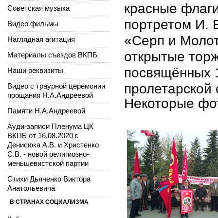
красные флаги
Советская музыка
портретом И. 
Видео фильмы
«Серп и Моло
Наглядная агитация
открытые тор
Материалы съездов ВКПБ
посвящённых 
Наши реквизиты
пролетарской 
Видео с траурной церемонии
прощания Н.А.Андреевой
Некоторые фот
Памяти Н.А.Андреевой
Ауди-записи Пленума ЦК
ВКПБ от 16.08.2020 г.
Денисюка А.В. и Христенко
С.В. - новой религиозно-
меньшевистской партии
Стихи Дьяченко Виктора
Анатольевича
В СТРАНАХ СОЦИАЛИЗМА