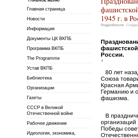
Празднован
ГЛАВНОЕ МЕНЮ
фашистской
Главная страница
1945 г. в Р
Новости
Подробности
Созда
Информация
Документы ЦК ВКПБ
Праздновани
фашистской 
Программа ВКПБ
России.
The Programme
г
Устав ВКПБ
80 лет назад
Библиотека
Союза товар
Красная Арм
Организации
Германию и о
Газеты
фашизма.
СССР в Великой
Отечественной войне
В праздничн
организаций 
Рабочее движение
Победы сове
Идеология, экономика,
Отечественно