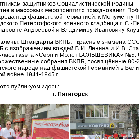
ятникам защитников Социалистической Родины –
стие в массовых мероприятиях празднования По
арода над фашистской Германией, к Монументу П
дского Петергофского военного кладбища г. С.-Пе
ндровне Андреевой и Владимиру Ивановичу Клуш
лены: Штандарты ВКПБ, красные знамёна ССС
 с изображением вождей В.И. Ленина и И.В. Ста
ялась газета «Серп и Молот БОЛЬШЕВИКА» №5,
оржественные собрания ВКПБ, посвящённые 80-
тского народа над фашистской Германией в Вели
й войне 1941-1945 г.
то публикуем здесь:
г. Пятигорск