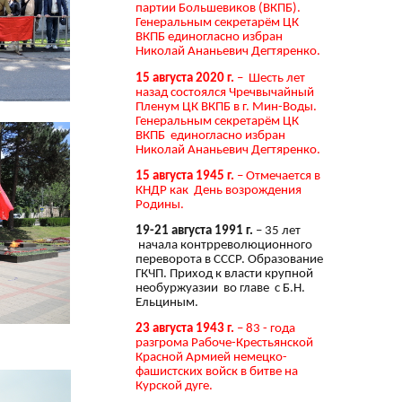
партии Большевиков (ВКПБ).
Генеральным секретарём ЦК
ВКПБ единогласно избран
Николай Ананьевич Дегтяренко.
15 августа 2020 г.
– Шесть лет
назад состоялся Чречвычайный
Пленум ЦК ВКПБ в г. Мин-Воды.
Генеральным секретарём ЦК
ВКПБ единогласно избран
Николай Ананьевич Дегтяренко.
15 августа 1945 г.
– Отмечается в
КНДР как День возрождения
Родины.
19-21 августа 1991 г.
– 35 лет
начала контрреволюционного
переворота в СССР. Образование
ГКЧП. Приход к власти крупной
необуржуазии во главе с Б.Н.
Ельциным.
23 августа 1943 г.
– 83 - года
разгрома Рабоче-Крестьянской
Красной Армией немецко-
фашистских войск в битве на
Курской дуге.