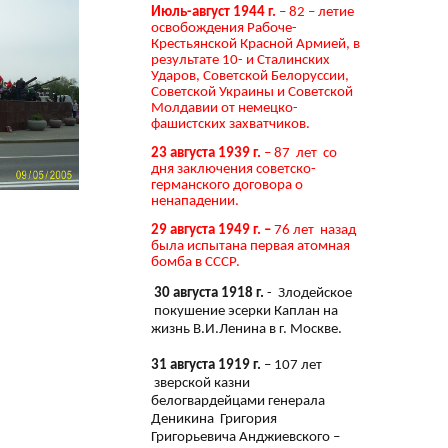
Июль-август 1944 г.
– 82 – летие
освобождения Рабоче-
Крестьянской Красной Армией, в
результате 10- и Сталинских
Ударов, Советской Белоруссии,
Советской Украины и Советской
Молдавии от немецко-
фашистских захватчиков.
23 августа 1939 г.
– 87 лет со
дня заключения советско-
германского договора о
ненападении.
29 августа 1949 г. –
76 лет назад
была испытана первая атомная
бомба в СССР.
30 августа 1918 г.
- Злодейское
покушение эсерки Каплан на
жизнь В.И.Ленина в г. Москве.
31 августа 1919 г.
– 107 лет
зверской казни
белогвардейцами генерала
Деникина Григория
Григорьевича Анджиевского –