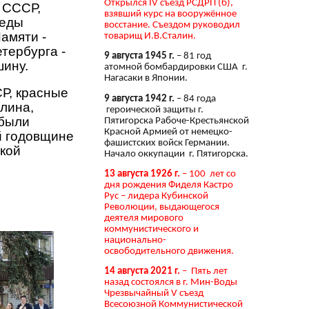
Открылся IV съезд РСДРП (б),
 СССР,
взявший курс на вооружённое
беды
восстание. Съездом руководил
амяти -
товарищ И.В.Сталин.
тербурга -
9 августа 1945 г.
– 81 год
ину.
атомной бомбардировки США г.
Нагасаки в Японии.
Р, красные
9 августа 1942 г.
– 84 года
лина,
героической защиты г.
 были
Пятигорска Рабоче-Крестьянской
Красной Армией от немецко-
й годовщине
фашистских войск Германии.
кой
Начало оккупации г. Пятигорска.
13 августа 1926 г.
– 100 лет со
дня рождения Фиделя Кастро
Рус – лидера Кубинской
Революции, выдающегося
деятеля мирового
коммунистического и
национально-
освободительного движения.
14 августа 2021 г.
– Пять лет
назад состоялся в г. Мин-Воды
Чрезвычайный V съезд
Всесоюзной Коммунистической