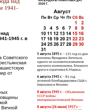
ода над
КАЛЕНДАРЬ ПАМЯТНЫХ ДАТ
2026 Г.
е 1941-
 над
1-1945 г. в
5 августа 1895 г.
– 131 год со дня
а Советского
кончины Фридриха Энгельса,
рестьянская
одного из основоположников
научного коммунизма, близкого
фашистскую
друга и соратника К.Маркса.
мир от
6 августа 1945 г.
– 81 год
атомной бомбардировки США г.
Хиросима в Японии.
йных
8 августа 1945 г.
– Объявление
СССР войны
одовщины
империалистической Японии.
кой
м Вечной
8 августа (26 июля) 1917 г.
–