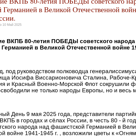
ие ВКПБ 80-летия ПОБЕДЫ советского нар
 Германией в Великой Отечественной войн
оссии.
но
10 Май 2025
е ВКПБ 80-летия ПОБЕДЫ советского народа
Германией в Великой Отечественной войне 194
, под руководством полководца генералиссимус
ища Иосифа Виссарионовича Сталина, Рабоче-К
ия и Красный Военно-Морской Флот сокрушили 
свободили не только народы Европы, но и весь 
ый День 9 мая 2025 года, представители парти
ВКПБ в городах и сёлах России, в честь 80 - й г
тского народа над фашистской Германией в Вели
й войне 1941-1945 г. , возложили цветы к «Огня