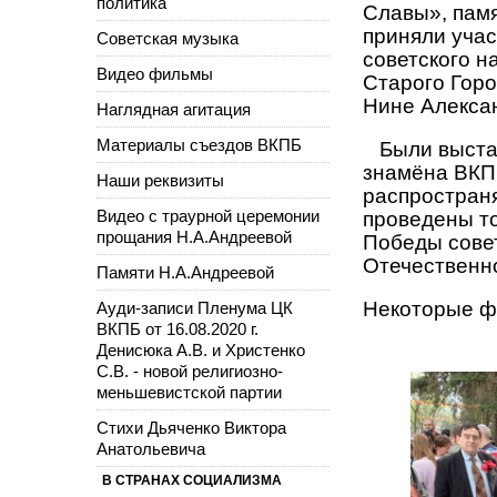
политика
Славы», пам
приняли уча
Советская музыка
советского н
Видео фильмы
Старого Горо
Нине Алекса
Наглядная агитация
Материалы съездов ВКПБ
Были выстав
знамёна ВКПБ
Наши реквизиты
распростран
Видео с траурной церемонии
проведены т
прощания Н.А.Андреевой
Победы сове
Отечественно
Памяти Н.А.Андреевой
Некоторые фо
Ауди-записи Пленума ЦК
ВКПБ от 16.08.2020 г.
Денисюка А.В. и Христенко
С.В. - новой религиозно-
меньшевистской партии
Стихи Дьяченко Виктора
Анатольевича
В СТРАНАХ СОЦИАЛИЗМА