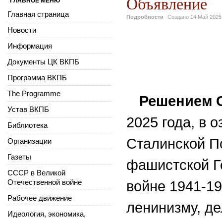
Объявление
ГЛАВНОЕ МЕНЮ
Главная страница
Подробности
Создано
14 Май 2025
Новости
Информация
Документы ЦК ВКПБ
Программа ВКПБ
The Programme
Решением 
Устав ВКПБ
2025 года,
в о
Библиотека
Сталинской П
Организации
Газеты
фашистской Г
СССР в Великой
Отечественной войне
войне 1941-19
Рабочее движение
ленинизму, де
Идеология, экономика,